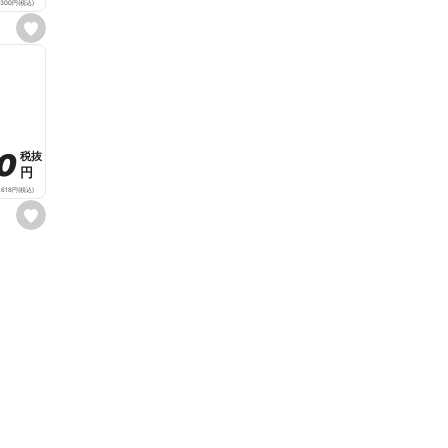
,300
円
(税込)
s
e
t
f
a
v
o
r
i
t
80
80
税抜
税抜
e
円
円
,618
円
(税込)
s
e
t
f
a
v
o
r
i
t
e