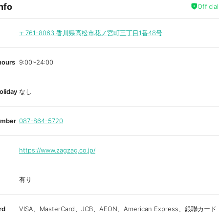
nfo
a
Officia
v
o
r
i
〒761-8063
香川県高松市花ノ宮町三丁目1番48号
t
e
hours
9:00~24:00
oliday
なし
umber
087-864-5720
https://www.zagzag.co.jp/
有り
rd
VISA、MasterCard、JCB、AEON、American Express、銀聯カード