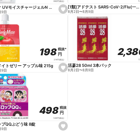
3
990
円
(税込)
[1類]アドテスト SARS-CoV-2/Flu(一般用)
ベルディオ UVモイスチャージェルN 80g
s
8月2日
〜
8月9日
月9日
e
t
f
a
v
o
r
i
t
2,3
2,3
198
198
税抜
税抜
*
*
e
円
円
2
214
円
(税込)
活蔘28 50ml 3本パック
イトゼリー アップル味 215g
s
8月2日
〜
8月9日
月9日
e
t
f
a
v
o
r
i
t
498
498
税抜
税抜
e
円
円
548
円
(税込)
プQQぶどう味 8錠
s
月9日
e
t
f