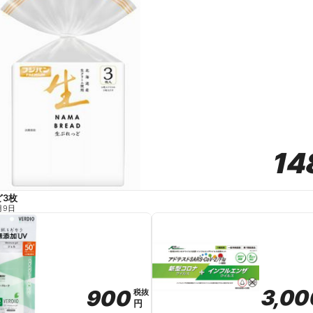
14
14
ど3枚
月9日
3,00
3,00
900
900
税抜
税抜
円
円