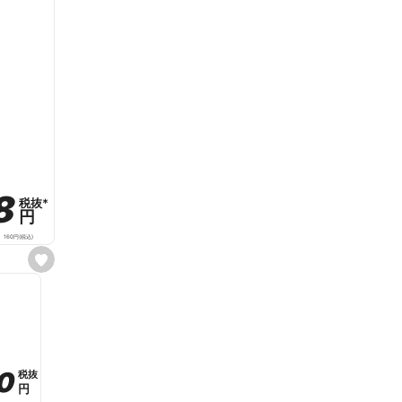
8
8
税抜
税抜
*
*
円
円
160
円
(税込)
s
e
t
f
a
v
o
r
i
t
0
0
税抜
税抜
e
円
円