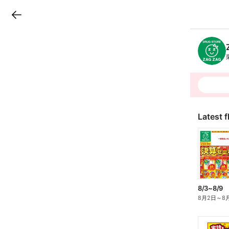
LINEチラシ
B
r
a
n
c
h
T
o
p
Latest f
8/3~8/9
8月2日
～
8