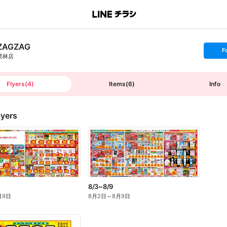
ZAGZAG
s
F
e
栗林店
t
f
o
l
l
Flyers
(
4
)
Items
(
6
)
Info
o
w
lyers
8/3~8/9
月9日
8月2日
～
8月9日