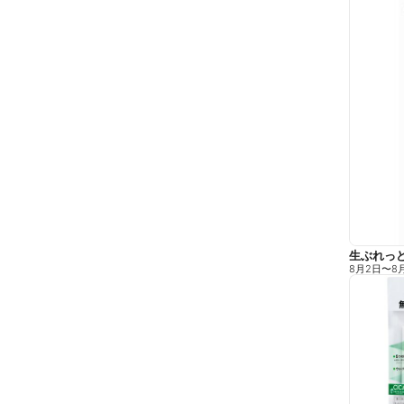
生ぶれっ
8月2日
〜
8