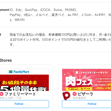
ayment
iD、Edy、QuicPay、ICOCA、Suica、PASMO、
PayPay、d払い、メルペイ、楽天ペイ、au PAY、J-Coin、ALIPAY、We
y、WAON
d
現金でのお支払いの場合、本体価格100円お買い上げに付き、月~金3
土日10ポイント付与。500ポイントで500円の値引きとしてご利用い
す。
Stores
ファミリーマート
ピザーラ
高松上之町一丁目
高松栗林店
s
s
Follow
Follow
e
e
t
t