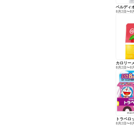
8月2日
〜
8
カロリーメ
8月2日
〜
8
トラベロッ
8月2日
〜
8