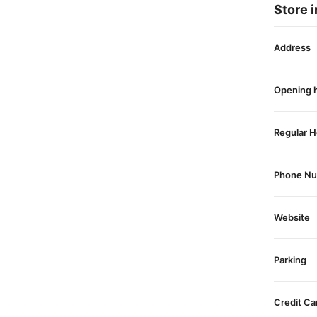
Store i
Address
Opening 
Regular H
Phone N
Website
Parking
Credit Ca