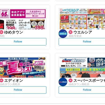
f
f
o
o
l
l
l
l
o
o
w
w
ゆめタウン
ウエルシア
高松
高松今里店
s
s
Follow
Follow
e
e
t
t
f
f
o
o
l
l
l
l
o
o
w
w
エディオン
スーパースポーツ
ゆめタウン高松店
ゆめタウン高松店
s
s
Follow
Follow
e
e
t
t
f
f
o
o
l
l