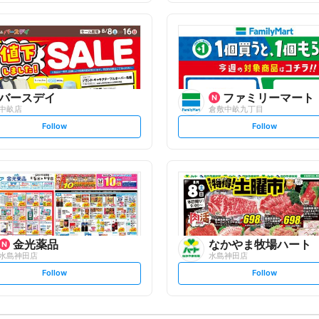
f
f
o
o
l
l
l
l
o
o
w
w
バースデイ
ファミリーマート
中畝店
倉敷中畝九丁目
s
s
Follow
Follow
e
e
t
t
f
f
o
o
l
l
l
l
o
o
w
w
金光薬品
なかやま牧場ハート
水島神田店
水島神田店
s
s
Follow
Follow
e
e
t
t
f
f
o
o
l
l