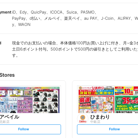
ayment
iD、Edy、QuicPay、ICOCA、Suica、PASMO、
PayPay、d払い、メルペイ、楽天ペイ、au PAY、J-Coin、ALIPAY、We
y、WAON
d
現金でのお支払いの場合、本体価格100円お買い上げに付き、月~金3
土日6ポイント付与。500ポイントで500円の値引きとしてご利用い
す。
Stores
アベイル
ひまわり
北畝店
中畝店
s
s
Follow
Follow
e
e
t
t