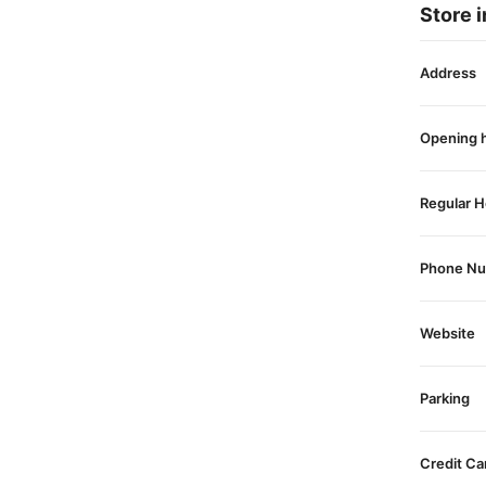
Store i
Address
Opening 
Regular H
Phone N
Website
Parking
Credit Ca