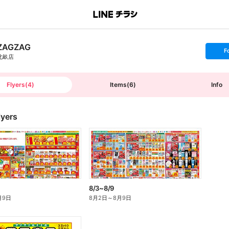
ZAGZAG
s
F
e
北畝店
t
f
o
l
l
Flyers
(
4
)
Items
(
6
)
Info
o
w
lyers
8/3~8/9
月9日
8月2日
～
8月9日