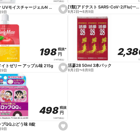
3
990
円
(税込)
[1類]アドテスト SARS-CoV-2/Flu(一般用)
ベルディオ UVモイスチャージェルN 80g
s
8月2日
〜
8月9日
月9日
e
t
f
a
v
o
r
i
t
2,3
2,3
198
198
税抜
税抜
*
*
e
円
円
2
214
円
(税込)
活蔘28 50ml 3本パック
イトゼリー アップル味 215g
s
8月2日
〜
8月9日
月9日
e
t
f
a
v
o
r
i
t
498
498
税抜
税抜
e
円
円
548
円
(税込)
プQQぶどう味 8錠
s
月9日
e
t
f