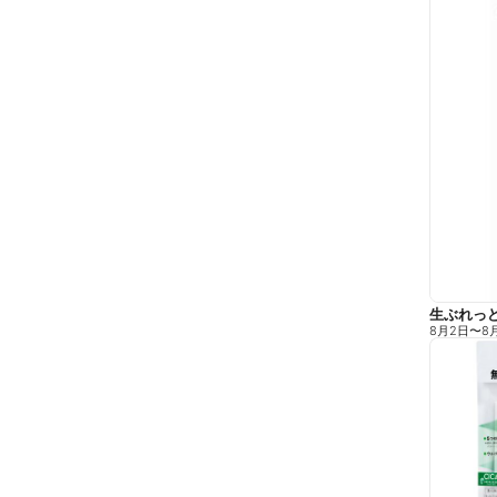
生ぶれっ
8月2日
〜
8