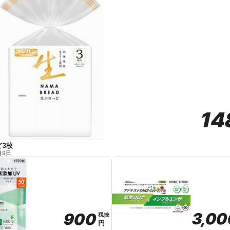
14
14
ど3枚
月9日
3,00
3,00
900
900
税抜
税抜
円
円