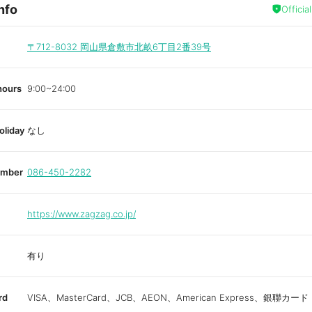
nfo
a
Officia
v
o
r
i
〒712-8032
岡山県倉敷市北畝6丁目2番39号
t
e
hours
9:00~24:00
oliday
なし
umber
086-450-2282
https://www.zagzag.co.jp/
有り
rd
VISA、MasterCard、JCB、AEON、American Express、銀聯カード