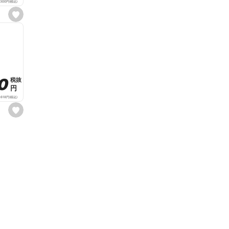
,300
円
(税込)
s
e
t
f
a
v
o
r
i
t
80
80
税抜
税抜
e
円
円
,618
円
(税込)
s
e
t
f
a
v
o
r
i
t
e