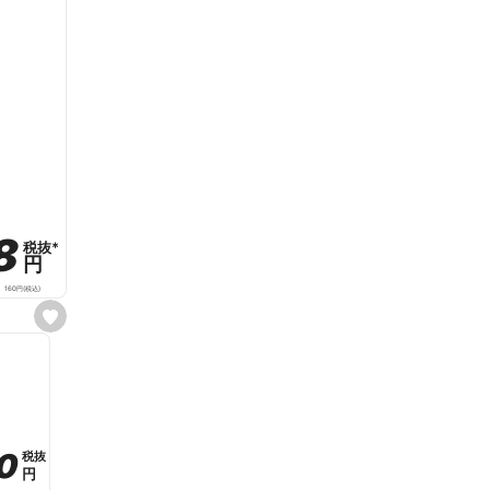
8
8
税抜
税抜
*
*
円
円
160
円
(税込)
s
e
t
f
a
v
o
r
i
t
0
0
税抜
税抜
e
円
円