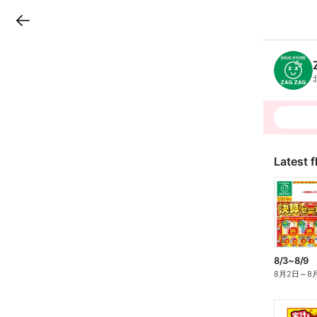
LINEチラシ
B
r
a
n
c
h
T
o
p
Latest f
8/3~8/9
8月2日
～
8