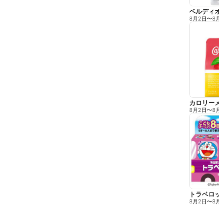
8月2日
〜
8
カロリーメ
8月2日
〜
8
トラベロッ
8月2日
〜
8