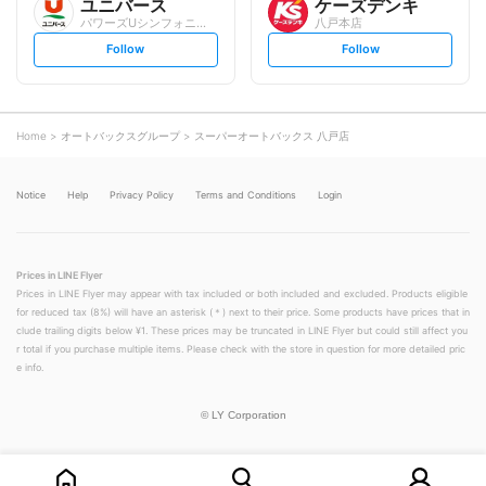
ユニバース
ケーズデンキ
パワーズUシンフォニープラザ店
八戸本店
s
s
Follow
Follow
e
e
t
t
f
f
o
o
l
l
l
l
o
o
Home
オートバックスグループ
スーパーオートバックス 八戸店
w
w
Notice
Help
Privacy Policy
Terms and Conditions
Login
Prices in LINE Flyer
Prices in LINE Flyer may appear with tax included or both included and excluded. Products eligible
for reduced tax (8%) will have an asterisk (＊) next to their price. Some products have prices that in
clude trailing digits below ¥1. These prices may be truncated in LINE Flyer but could still affect you
r total if you purchase multiple items. Please check with the store in question for more detailed pric
e info.
©
LY Corporation