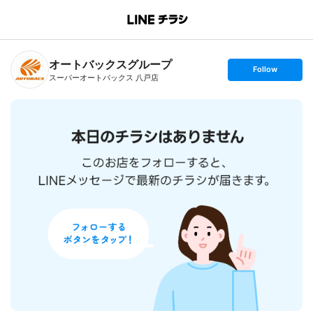
B
r
a
n
オートバックスグループ
c
s
Follow
h
e
スーパーオートバックス 八戸店
T
t
o
f
p
o
l
l
o
w