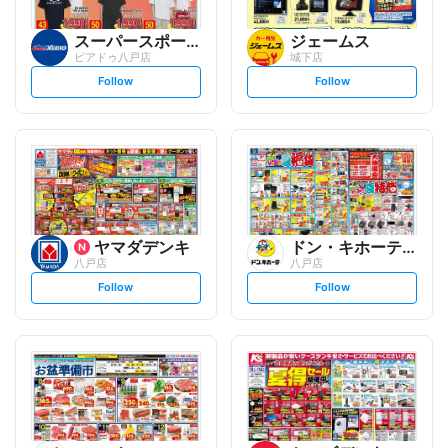
スーパースポーツゼビオ
ジェームス
ピアドゥ八戸店
城下店
s
s
Follow
Follow
e
e
t
t
f
f
o
o
l
l
l
l
o
o
w
w
ヤマダデンキ
ドン・キホーテ/長崎屋
八戸店
八戸店
s
s
Follow
Follow
e
e
t
t
f
f
o
o
l
l
l
l
o
o
w
w