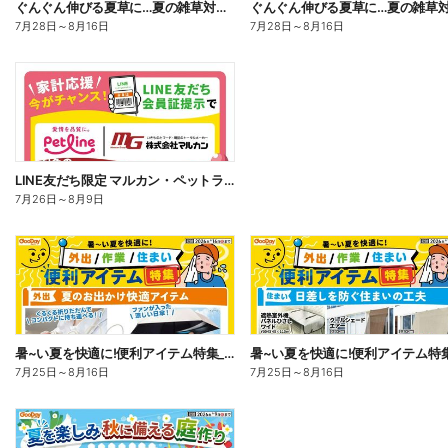
ぐんぐん伸びる夏草に…夏の雑草対策_表
7月28日
～
8月16日
7月28日
～
8月16日
LINE友だち限定 マルカン・ペットライン5%OFF
7月26日
～
8月9日
暑~い夏を快適に!便利アイテム特集_表
7月25日
～
8月16日
7月25日
～
8月16日