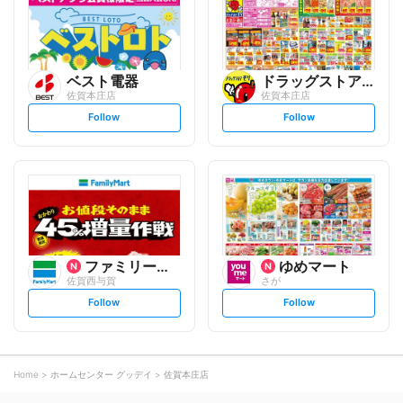
o
o
w
w
ベスト電器
ドラッグストアモリ
佐賀本庄店
佐賀本庄店
s
s
Follow
Follow
e
e
t
t
f
f
o
o
l
l
l
l
o
o
w
w
ファミリーマート
ゆめマート
佐賀西与賀
さが
s
s
Follow
Follow
e
e
t
t
f
f
o
o
l
l
l
l
o
o
Home
ホームセンター グッデイ
佐賀本庄店
w
w