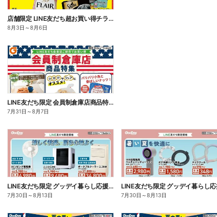
店舗限定 LINE友だち超お買い得チラシ
8月3日
～
8月6日
LINE友だち限定 会員制倉庫店商品特集
7月31日
～
8月7日
LINE友だち限定 グッデイ暮らし応援祭チラシ 表面
7月30日
～
8月13日
7月30日
～
8月13日