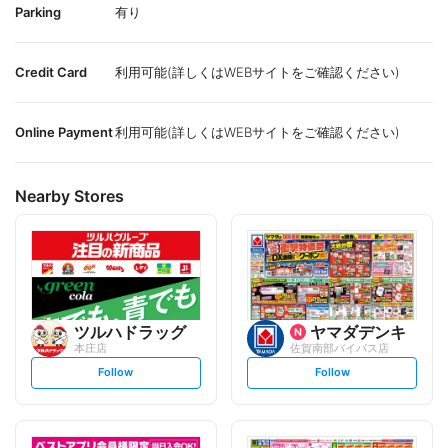
Parking
有り
Credit Card
利用可能(詳しくはWEBサイトをご確認ください)
Online Payment
利用可能(詳しくはWEBサイトをご確認ください)
Nearby Stores
ツルハドラッグ
ヤマダデンキ
本庄店
佐賀南部バイパス店
s
s
Follow
Follow
e
e
t
t
f
f
o
o
l
l
l
l