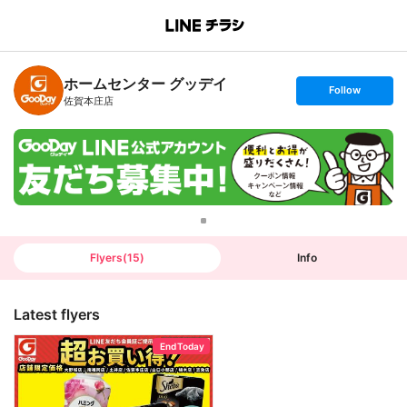
B
r
a
n
ホームセンター グッデイ
c
s
Follow
h
e
佐賀本庄店
T
t
o
f
p
o
l
l
o
w
Flyers
(
15
)
Info
Latest flyers
End Today