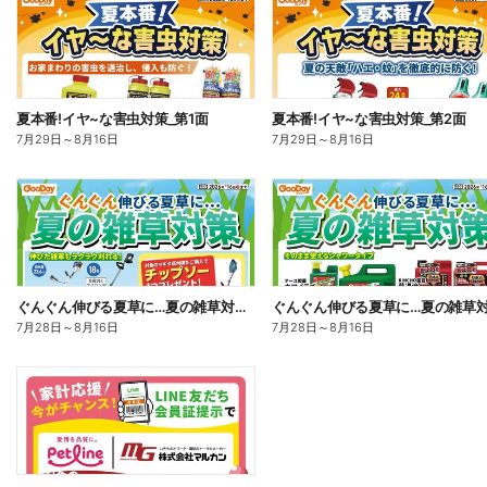
夏本番!イヤ~な害虫対策_第1面
夏本番!イヤ~な害虫対策_第2面
7月29日
～
8月16日
7月29日
～
8月16日
ぐんぐん伸びる夏草に…夏の雑草対策_表
7月28日
～
8月16日
7月28日
～
8月16日