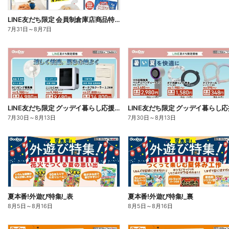
LINE友だち限定 会員制倉庫店商品特集
7月31日
～
8月7日
LINE友だち限定 グッデイ暮らし応援祭チラシ 表面
7月30日
～
8月13日
7月30日
～
8月13日
夏本番!外遊び特集!_表
夏本番!外遊び特集!_裏
8月5日
～
8月16日
8月5日
～
8月16日