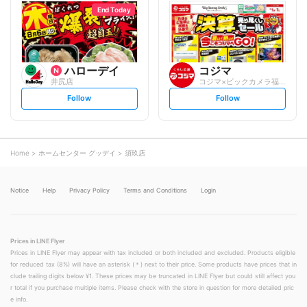
l
l
o
o
End Today
w
w
ハローデイ
コジマ
井尻店
コジマ×ビックカメラ福岡春日店
s
s
Follow
Follow
e
e
t
t
f
f
o
o
l
l
l
l
o
o
Home
ホームセンター グッデイ
須玖店
w
w
Notice
Help
Privacy Policy
Terms and Conditions
Login
Prices in LINE Flyer
Prices in LINE Flyer may appear with tax included or both included and excluded. Products eligible
for reduced tax (8%) will have an asterisk (＊) next to their price. Some products have prices that in
clude trailing digits below ¥1. These prices may be truncated in LINE Flyer but could still affect you
r total if you purchase multiple items. Please check with the store in question for more detailed pric
e info.