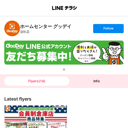
B
r
a
n
ホームセンター グッデイ
c
s
Follow
h
e
須玖店
T
t
o
f
p
o
l
l
o
w
Flyers
(
14
)
Info
Latest flyers