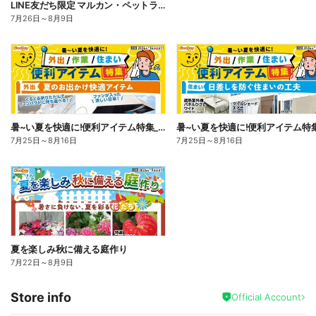
LINE友だち限定 マルカン・ペットライン5%OFF
7月26日
～
8月9日
暑~い夏を快適に!便利アイテム特集_表
7月25日
～
8月16日
7月25日
～
8月16日
夏を楽しみ秋に備える庭作り
7月22日
～
8月9日
Store info
Official Account