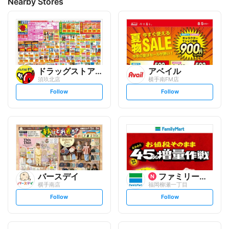
Nearby Stores
ドラッグストアモリ
アベイル
須玖北店
横手南FM店
s
s
Follow
Follow
e
e
t
t
f
f
o
o
l
l
l
l
o
o
w
w
バースデイ
ファミリーマート
横手南店
福岡柳瀬一丁目
s
s
Follow
Follow
e
e
t
t
f
f
o
o
l
l