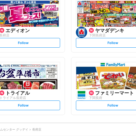
o
o
w
w
エディオン
ヤマダデンキ
長府店
下関長府店
s
s
Follow
Follow
e
e
t
t
f
f
o
o
l
l
l
l
o
o
w
w
トライアル
ファミリーマート
トライアル長府店
下関長府
s
s
Follow
Follow
e
e
t
t
f
f
o
o
l
l
l
l
o
o
ムセンター グッデイ
長府店
w
w