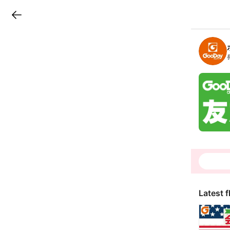
LINEチラシ
B
r
a
n
c
h
T
o
p
Latest f