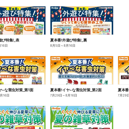
遊び特集!_表
夏本番!外遊び特集!_裏
月16日
8月5日
～
8月16日
ヤ~な害虫対策_第1面
夏本番!イヤ~な害虫対策_第2面
夏本番
8月16日
7月29日
～
8月16日
7月29