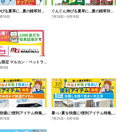
ぐんぐん伸びる夏草に…夏の雑草対策_表
ぐんぐん伸びる夏草に…夏の雑草対策_裏
8月16日
7月28日
～
8月16日
LINE友だち限定 マルカン・ペットライン5%OFF
8月9日
暑~い夏を快適に!便利アイテム特集_表
暑~い夏を快適に!便利アイテム特集_裏
8月16日
7月25日
～
8月16日