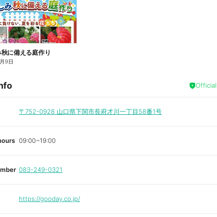
み秋に備える庭作り
8月9日
nfo
Officia
〒752-0928
山口県下関市長府才川一丁目58番1号
hours
09:00~19:00
umber
083-249-0321
https://gooday.co.jp/