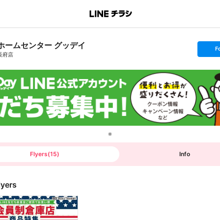
ホームセンター グッデイ
s
F
e
長府店
t
f
o
l
l
o
w
Flyers
(
15
)
Info
lyers