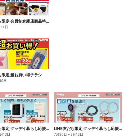
LINE友だち限定 会員制倉庫店商品特集
月14日
だち限定 超お買い得チラシ
月9日
LINE友だち限定 グッデイ暮らし応援祭チラシ 表面
LINE友だち限定 グッデイ暮らし応援祭チラシ 裏面
8月13日
7月30日
～
8月13日