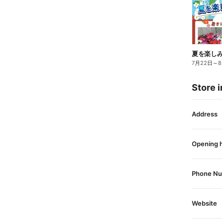
夏を楽し
7月22日
～
Store i
Address
Opening 
Phone N
Website