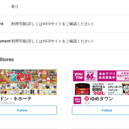
有り
rd
利用可能(詳しくはWEBサイトをご確認ください)
ayment
利用可能(詳しくはWEBサイトをご確認ください)
Stores
ドン・キホーテ
ゆめタウン
下関長府店
長府
s
s
Follow
Follow
e
e
t
t
f
f
o
o
l
l
l
l