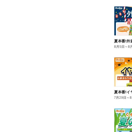
夏本番!外
8月5日
～
8
夏本番!イ
7月29日
～