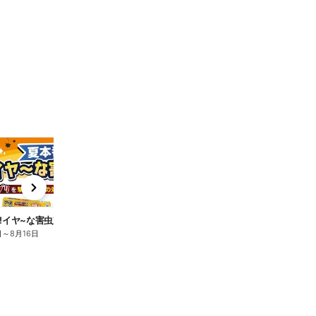
t
x
e
n
!イヤ~な害虫対策_第3面
日
～
8月16日