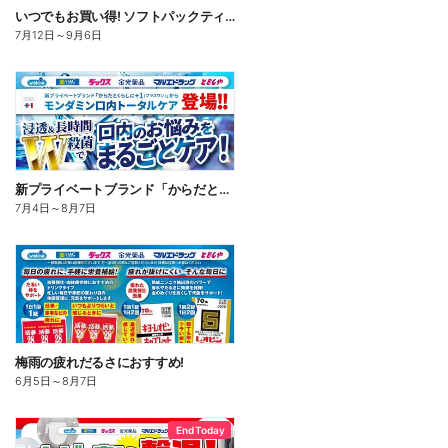
いつでもお買い得! ソフトパックティッシュ
7月12日
～
9月6日
新プライベートブランド「からだとくらしに+1(プラスワン)」よりモンダミン口内トータルケア登場!
7月4日
～
8月7日
梅雨の疲れだるさにおすすめ!
6月5日
～
8月7日
End Today