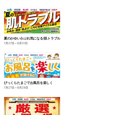
夏のかゆいかぶれ気になる!肌トラブル
7月27日
～
8月31日
びっくらたまごでお風呂を楽しく
7月27日
～
8月29日