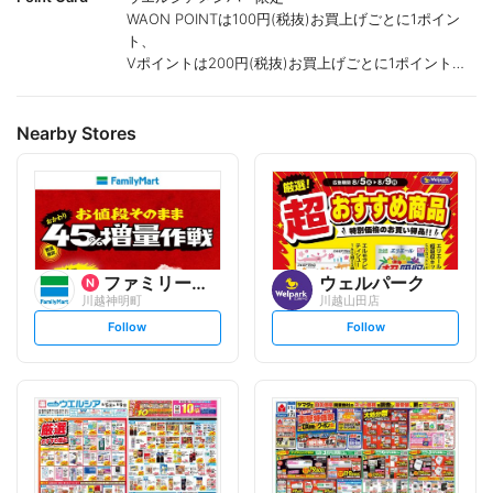
WAON POINTは100円(税抜)お買上げごとに1ポイン
ト、
Vポイントは200円(税抜)お買上げごとに1ポイント進
呈致します。
ポイントが付かない商品もございます。
Nearby Stores
ファミリーマート
ウェルパーク
川越神明町
川越山田店
s
s
Follow
Follow
e
e
t
t
f
f
o
o
l
l
l
l
o
o
w
w