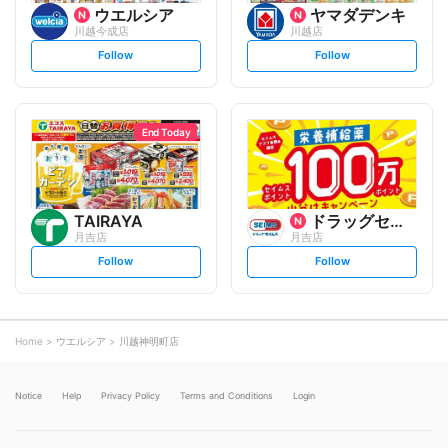
ウエルシア
ヤマダデンキ
川越今成店
川越店
s
s
Follow
Follow
e
e
t
t
f
f
o
o
l
l
l
l
o
o
End Today
w
w
TAIRAYA
ドラッグセイムス
月吉店
月吉店
s
s
Follow
Follow
e
e
t
t
f
f
o
o
l
l
l
l
o
o
Home
ウエルシア
川越神明町店
w
w
Notice
Help
Privacy Policy
Terms and Conditions
Login