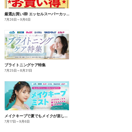
厳選お買い得! エッセルスーパーカップ
7月26日
～
9月6日
ブライトニングケア特集
7月25日
～
8月31日
メイクキープで夏でもメイクが楽しくなる!
7月17日
～
9月6日