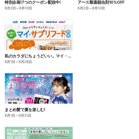
特別企画!7つのクーポン配信中!
アース製薬殺虫剤10%OFF
8月2日
～
8月10日
8月2日
～
8月10日
私のカラダにちょうどいい。マイ・サプリフード
8月1日
～
8月28日
まとめ髪で夏を楽しむ!
8月1日
～
8月31日