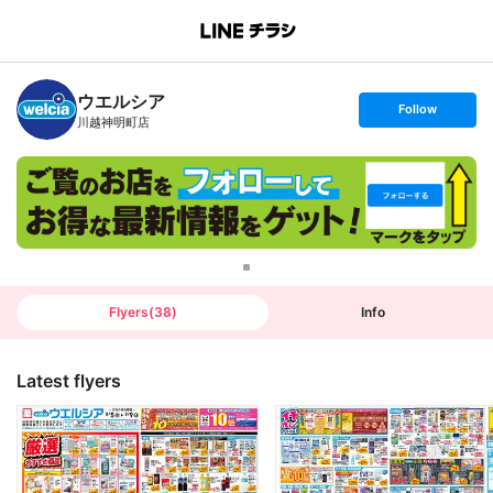
B
r
a
n
ウエルシア
c
s
Follow
h
e
川越神明町店
T
t
o
f
p
o
l
l
o
w
Flyers
(
38
)
Info
Latest flyers