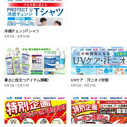
冷感チェンジTシャツ
8月3日
～
8月30日
暑さに役立つアイテム満載!
UVケア・汗ニオイ対策
8月3日
～
8月31日
8月3日
～
8月31日