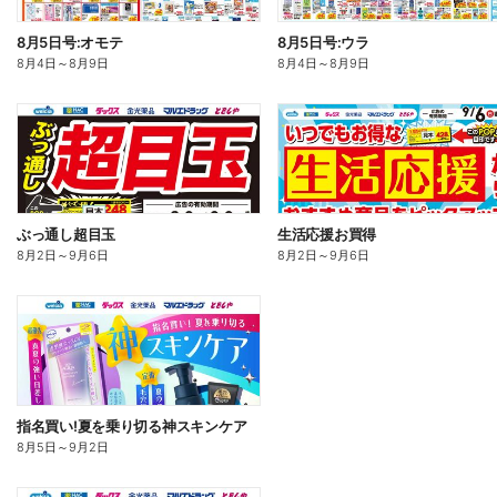
8月5日号:オモテ
8月5日号:ウラ
8月4日
～
8月9日
8月4日
～
8月9日
ぶっ通し超目玉
生活応援お買得
8月2日
～
9月6日
8月2日
～
9月6日
指名買い!夏を乗り切る神スキンケア
8月5日
～
9月2日