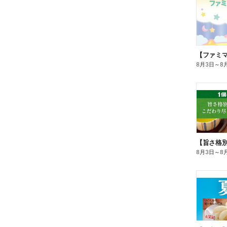
8月3日
～
8
8月3日
～
8