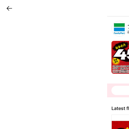
LINEチラシ
B
r
a
n
c
h
T
o
p
Latest f