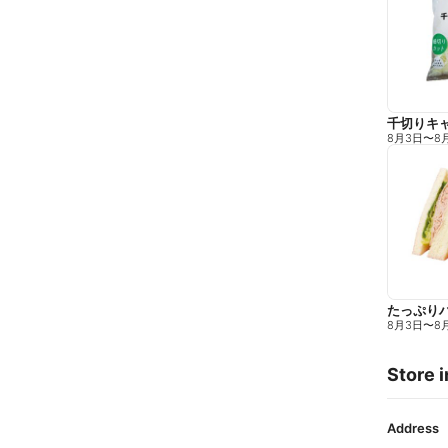
千切りキ
8月3日
〜
8
たっぷり
8月3日
〜
8
Store i
Address