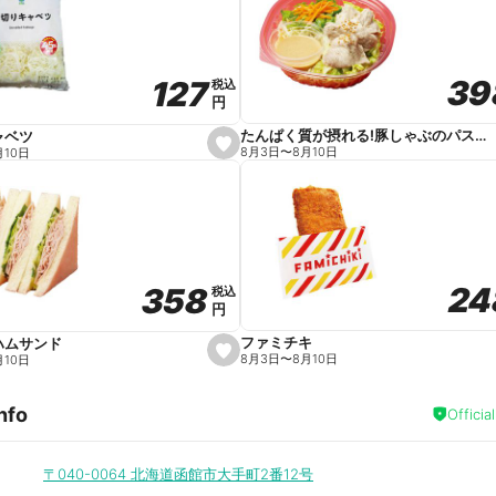
v
o
r
i
t
39
39
127
127
e
税込
税込
円
円
たんぱく質が摂れる!豚しゃぶのパスタサラダ
ャベツ
s
8月3日
〜
8月10日
月10日
e
t
f
a
v
o
r
i
t
24
24
358
358
e
税込
税込
円
円
ファミチキ
ハムサンド
s
8月3日
〜
8月10日
月10日
e
t
f
nfo
a
Officia
v
o
r
i
〒040-0064
北海道函館市大手町2番12号
t