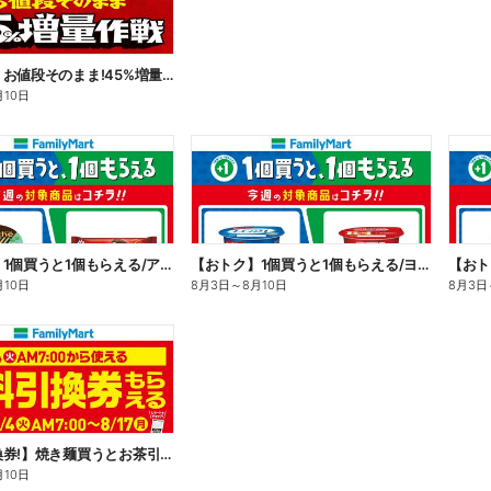
【おトク】お値段そのまま!45%増量作戦!
月10日
【おトク】1個買うと1個もらえる/アイス
【おトク】1個買うと1個もらえる/ヨーグルト
【おト
月10日
8月3日
～
8月10日
8月3日
【無料引換券!】焼き麺買うとお茶引換券貰える!
月10日