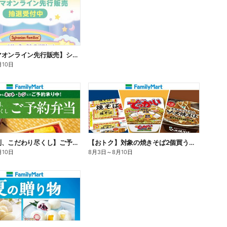
【ファミマオンライン先行販売】シルバニアファミリー
月10日
【旨さ格別、こだわり尽くし】ご予約弁当
【おトク】対象の焼きそば2個買うと100円引き!
月10日
8月3日
～
8月10日