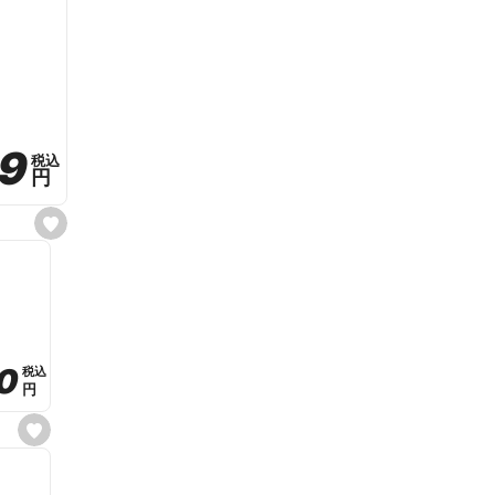
59
59
税込
税込
円
円
s
e
t
f
a
v
o
r
i
t
0
0
税込
税込
e
円
円
s
e
t
f
a