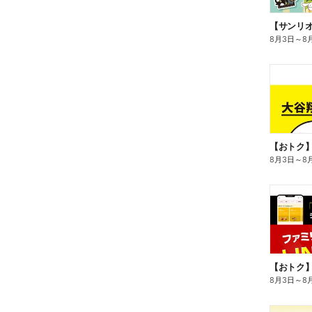
8月3日
～
8
8月3日
～
8
8月3日
～
8