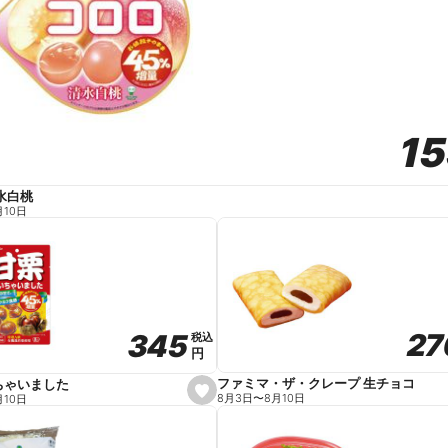
1
1
水白桃
月10日
27
27
345
345
税込
税込
円
円
ファミマ・ザ・クレープ 生チョコ
ちゃいました
s
8月3日
〜
8月10日
月10日
e
t
f
a