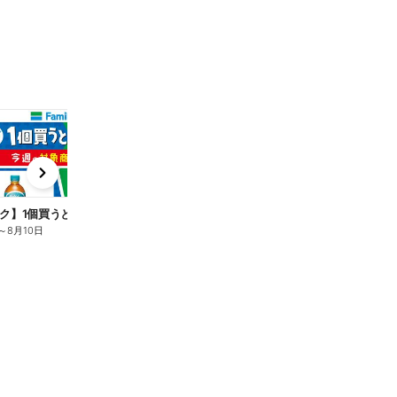
t
x
e
n
ク】1個買うと1個もらえる/麦茶
～
8月10日