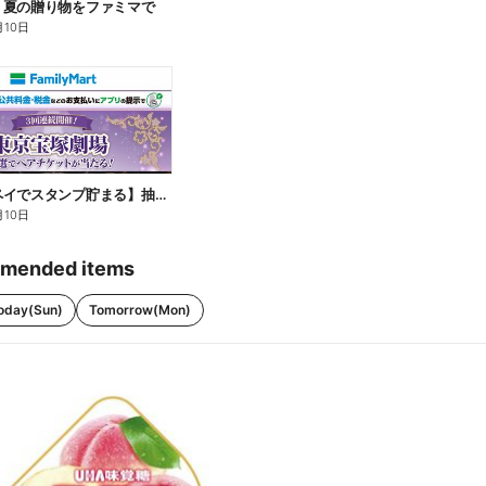
】夏の贈り物をファミマで
月10日
【ファミペイでスタンプ貯まる】抽選でペアチケットが当たる!
月10日
mended items
oday(Sun)
Tomorrow(Mon)