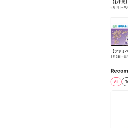
【お中元
8月3日
～
8
8月3日
～
8
Recom
All
T