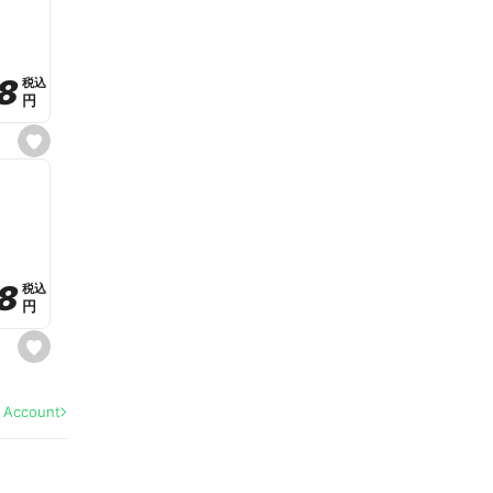
v
o
r
i
t
8
8
e
税込
税込
円
円
s
e
t
f
a
v
o
r
i
t
8
8
e
税込
税込
円
円
s
e
t
f
a
l Account
v
o
r
i
t