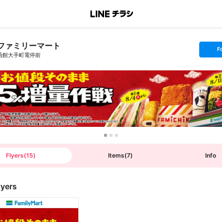
ファミリーマート
s
F
e
函館大手町電停前
t
f
o
l
l
o
w
Flyers
(
15
)
Items
(
7
)
Info
lyers