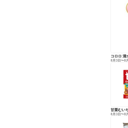
コロロ 清
8月3日
〜
8
甘栗むい
8月3日
〜
8