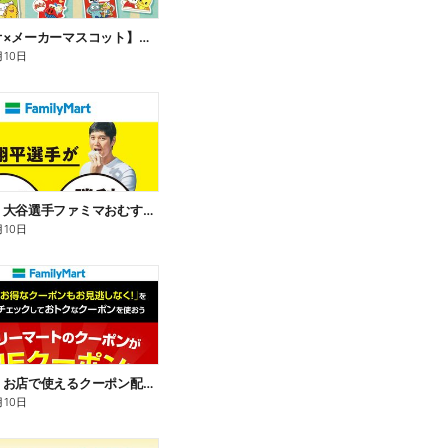
【サンリオ×メーカーマスコット】オリジナルグッズ貰える!
月10日
【おトク】大谷選手ファミマおむすび割
月10日
【おトク】お店で使えるクーポン配信中
月10日