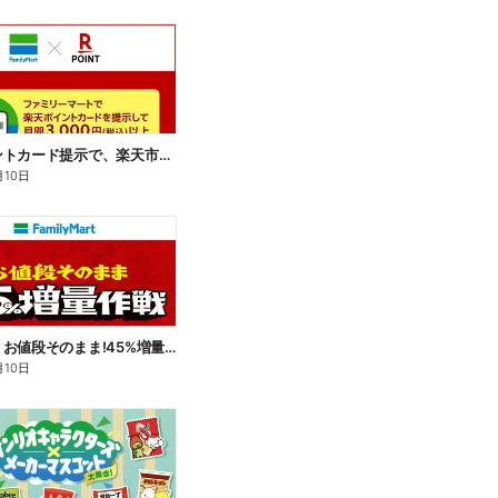
楽天ポイントカード提示で、楽天市場でのお買い物がおトクに!
月10日
【おトク】お値段そのまま!45%増量作戦!
月10日