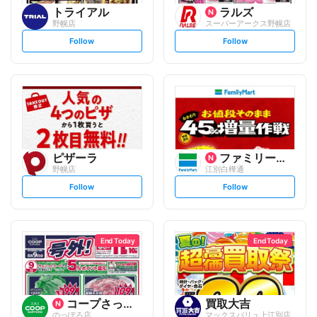
トライアル
ラルズ
野幌店
スーパーアークス野幌店
s
s
Follow
Follow
e
e
t
t
f
f
o
o
l
l
l
l
o
o
w
w
ピザーラ
ファミリーマート
野幌店
江別白樺通
s
s
Follow
Follow
e
e
t
t
f
f
o
o
l
l
l
l
o
o
End Today
End Today
w
w
コープさっぽろ
買取大吉
のっぽろ店
マックスバリュ上江別店