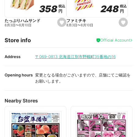
o
o
248
248
358
358
税込
税込
税込
税込
r
r
円
円
円
円
i
i
t
t
e
e
ファミチキ
たっぷりハムサンド
s
s
8月3日
〜
8月10日
8月3日
〜
8月10日
e
e
t
t
f
f
Store info
a
a
Official Account
v
v
o
o
r
r
i
i
Address
〒069-0813
北海道江別市野幌町35番地の16
t
t
e
e
Opening hours
変更となる場合がございますので、店舗にてご確認を
お願いします。
Nearby Stores