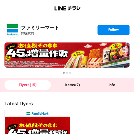
B
r
a
n
ファミリーマート
c
s
Follow
h
e
野幌駅前
T
t
o
f
p
o
l
l
o
w
Flyers
(
15
)
Items
(
7
)
Info
Latest flyers