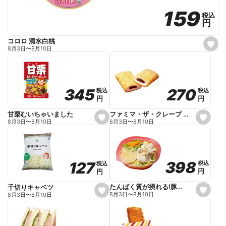
159
159
税込
税込
円
円
コロロ 清水白桃
s
8月3日
〜
8月10日
e
t
f
a
v
o
270
270
345
345
税込
税込
税込
税込
r
円
円
円
円
i
t
e
ファミマ・ザ・クレープ 生チョコ
甘栗むいちゃいました
s
s
8月3日
〜
8月10日
8月3日
〜
8月10日
e
e
t
t
f
f
a
a
v
v
o
o
398
398
127
127
税込
税込
税込
税込
r
r
円
円
円
円
i
i
t
t
e
e
たんぱく質が摂れる!豚しゃぶのパスタサラダ
千切りキャベツ
s
s
8月3日
〜
8月10日
8月3日
〜
8月10日
e
e
t
t
f
f
a
a
v
v