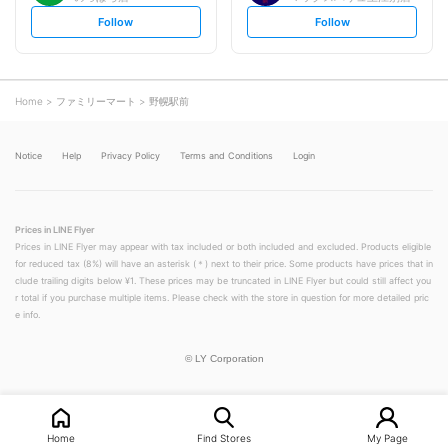
s
s
Follow
Follow
e
e
t
t
f
f
o
o
l
l
l
l
o
o
Home
ファミリーマート
野幌駅前
w
w
Notice
Help
Privacy Policy
Terms and Conditions
Login
Prices in LINE Flyer
Prices in LINE Flyer may appear with tax included or both included and excluded. Products eligible
for reduced tax (8%) will have an asterisk (＊) next to their price. Some products have prices that in
clude trailing digits below ¥1. These prices may be truncated in LINE Flyer but could still affect you
r total if you purchase multiple items. Please check with the store in question for more detailed pric
e info.
©
LY Corporation
Home
Find Stores
My Page