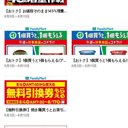
【おトク】お値段そのまま!45%増量作戦!
8月9日
～
8月10日
【おトク】1個買うと1個もらえる/アイス
8月3日
～
8月10日
8月3日
～
8月10日
【無料引換券!】焼き麺買うとお茶引換券貰える!
8月3日
～
8月10日