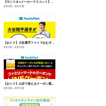
【サンリオ×メーカーマスコット】オリジナルグッズ貰える!
8月3日
～
8月10日
【おトク】大谷選手ファミマおむすび割
8月3日
～
8月10日
【おトク】お店で使えるクーポン配信中
8月3日
～
8月10日