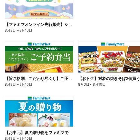
【ファミマオンライン先行販売】シルバニアファミリー
8月3日
～
8月10日
【旨さ格別、こだわり尽くし】ご予約弁当
8月3日
～
8月10日
8月3日
～
8月10日
【お中元】夏の贈り物をファミマで
8月3日
～
8月10日