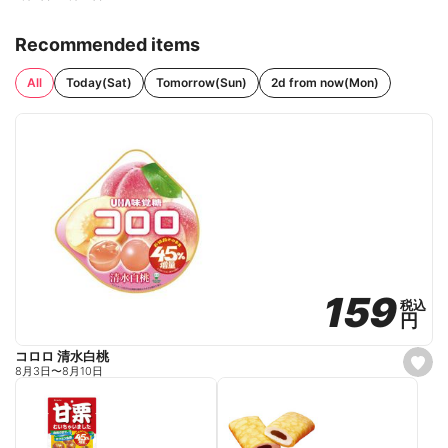
Recommended items
All
Today(Sat)
Tomorrow(Sun)
2d from now(Mon)
159
159
税込
税込
円
円
コロロ 清水白桃
s
8月3日
〜
8月10日
e
t
f
a
v
o