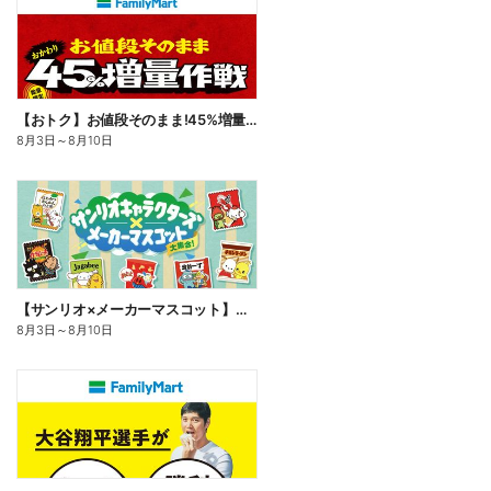
【おトク】お値段そのまま!45%増量作戦!
8月3日
～
8月10日
【サンリオ×メーカーマスコット】オリジナルグッズ貰える!
8月3日
～
8月10日