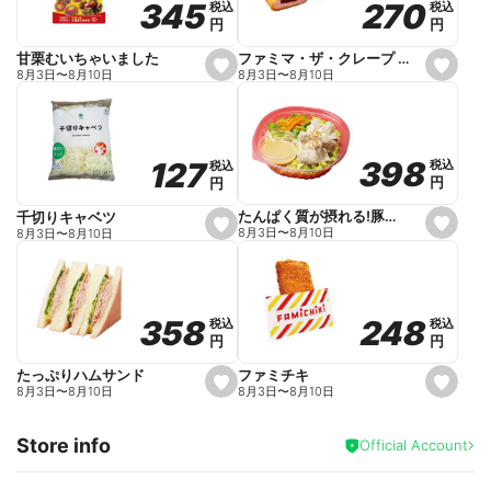
270
270
345
345
税込
税込
税込
税込
r
円
円
円
円
i
t
e
ファミマ・ザ・クレープ 生チョコ
甘栗むいちゃいました
s
s
8月3日
〜
8月10日
8月3日
〜
8月10日
e
e
t
t
f
f
a
a
v
v
o
o
398
398
127
127
税込
税込
税込
税込
r
r
円
円
円
円
i
i
t
t
e
e
たんぱく質が摂れる!豚しゃぶのパスタサラダ
千切りキャベツ
s
s
8月3日
〜
8月10日
8月3日
〜
8月10日
e
e
t
t
f
f
a
a
v
v
o
o
248
248
358
358
税込
税込
税込
税込
r
r
円
円
円
円
i
i
t
t
e
e
ファミチキ
たっぷりハムサンド
s
s
8月3日
〜
8月10日
8月3日
〜
8月10日
e
e
t
t
f
f
Store info
a
a
Official Account
v
v
o
o
r
r