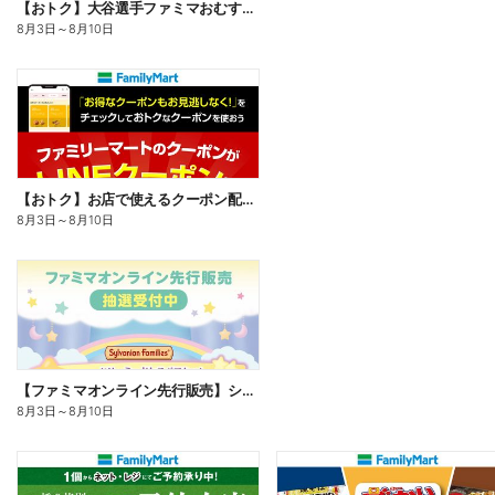
【おトク】大谷選手ファミマおむすび割
8月3日
～
8月10日
【おトク】お店で使えるクーポン配信中
8月3日
～
8月10日
【ファミマオンライン先行販売】シルバニアファミリー
8月3日
～
8月10日