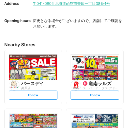
i
i
Address
〒041-0806
北海道函館市美原一丁目38番4号
t
t
e
e
Opening hours
変更となる場合がございますので、店舗にてご確認を
お願いします。
Nearby Stores
バースデイ
道南ラルズ
美原店
スーパーアークス アドマ-ニ
s
s
Follow
Follow
e
e
t
t
f
f
o
o
l
l
l
l
o
o
w
w