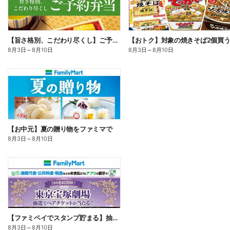
【旨さ格別、こだわり尽くし】ご予約弁当
8月3日
～
8月10日
8月3日
～
8月10日
【お中元】夏の贈り物をファミマで
8月3日
～
8月10日
【ファミペイでスタンプ貯まる】抽選でペアチケットが当たる!
8月3日
～
8月10日