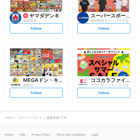
ヤマダデンキ
スーパースポーツゼビオ
函館本店
函館昭和タウンプラザ店
s
s
Follow
Follow
e
e
t
t
f
f
o
o
l
l
l
l
o
o
w
w
MEGAドン・キホーテ
ココカラファイン
函館店
グランディールイチイ店
s
s
Follow
Follow
e
e
t
t
f
f
o
o
l
l
l
l
o
o
Home
ファミリーマート
函館美原1丁目
w
w
Notice
Help
Privacy Policy
Terms and Conditions
Login