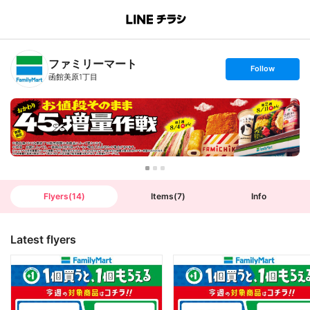
B
r
a
n
ファミリーマート
c
s
Follow
h
e
函館美原1丁目
T
t
o
f
p
o
l
l
o
w
Flyers
(
14
)
Items
(
7
)
Info
Latest flyers