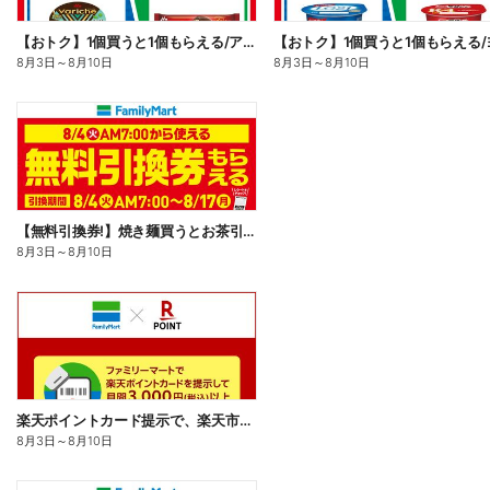
【おトク】1個買うと1個もらえる/アイス
8月3日
～
8月10日
8月3日
～
8月10日
【無料引換券!】焼き麺買うとお茶引換券貰える!
8月3日
～
8月10日
楽天ポイントカード提示で、楽天市場でのお買い物がおトクに!
8月3日
～
8月10日