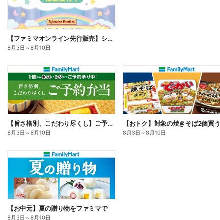
【ファミマオンライン先行販売】シルバニアファミリー
8月3日
～
8月10日
【旨さ格別、こだわり尽くし】ご予約弁当
8月3日
～
8月10日
8月3日
～
8月10日
【お中元】夏の贈り物をファミマで
8月3日
～
8月10日