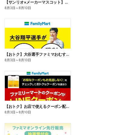
【サンリオ×メーカーマスコット】オリジナルグッズ貰える!
8月3日
～
8月10日
【おトク】大谷選手ファミマおむすび割
8月3日
～
8月10日
【おトク】お店で使えるクーポン配信中
8月3日
～
8月10日