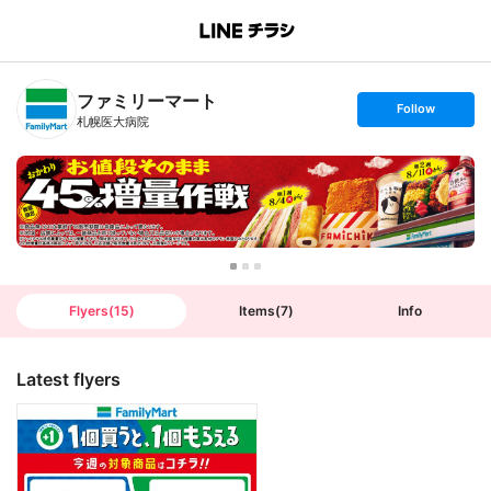
B
r
a
n
ファミリーマート
c
s
Follow
h
e
札幌医大病院
T
t
o
f
p
o
l
l
o
w
Flyers
(
15
)
Items
(
7
)
Info
Latest flyers