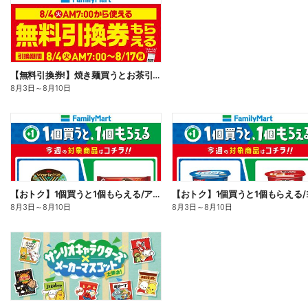
【無料引換券!】焼き麺買うとお茶引換券貰える!
8月3日
～
8月10日
【おトク】1個買うと1個もらえる/アイス
8月3日
～
8月10日
8月3日
～
8月10日