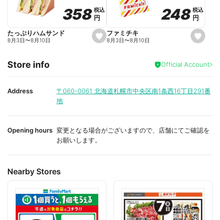
o
o
248
248
358
358
税込
税込
税込
税込
r
r
円
円
円
円
i
i
t
t
e
e
ファミチキ
たっぷりハムサンド
s
s
8月3日
〜
8月10日
8月3日
〜
8月10日
e
e
t
t
f
f
Store info
a
a
Official Account
v
v
o
o
r
r
i
i
Address
〒060-0061
北海道札幌市中央区南1条西16丁目291番
t
t
地
e
e
Opening hours
変更となる場合がございますので、店舗にてご確認を
お願いします。
Nearby Stores