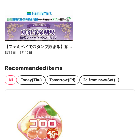
【ファミペイでスタンプ貯まる】抽選でペアチケットが当たる!
8月3日
～
8月10日
Recommended items
All
Today(Thu)
Tomorrow(Fri)
2d from now(Sat)