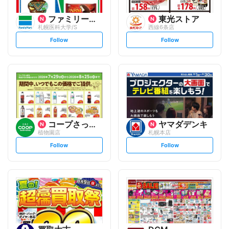
ファミリーマート
東光ストア
札幌医科大学/S
西線6条店
s
s
Follow
Follow
e
e
t
t
f
f
o
o
l
l
l
l
o
o
w
w
コープさっぽろ
ヤマダデンキ
植物園店
札幌本店
s
s
Follow
Follow
e
e
t
t
f
f
o
o
l
l
l
l
o
o
w
w