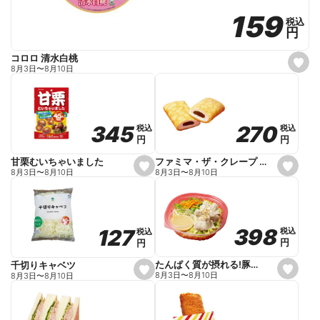
159
159
税込
税込
円
円
コロロ 清水白桃
s
8月3日
〜
8月10日
e
t
f
a
v
o
270
270
345
345
税込
税込
税込
税込
r
円
円
円
円
i
t
e
ファミマ・ザ・クレープ 生チョコ
甘栗むいちゃいました
s
s
8月3日
〜
8月10日
8月3日
〜
8月10日
e
e
t
t
f
f
a
a
v
v
o
o
398
398
127
127
税込
税込
税込
税込
r
r
円
円
円
円
i
i
t
t
e
e
たんぱく質が摂れる!豚しゃぶのパスタサラダ
千切りキャベツ
s
s
8月3日
〜
8月10日
8月3日
〜
8月10日
e
e
t
t
f
f
a
a
v
v