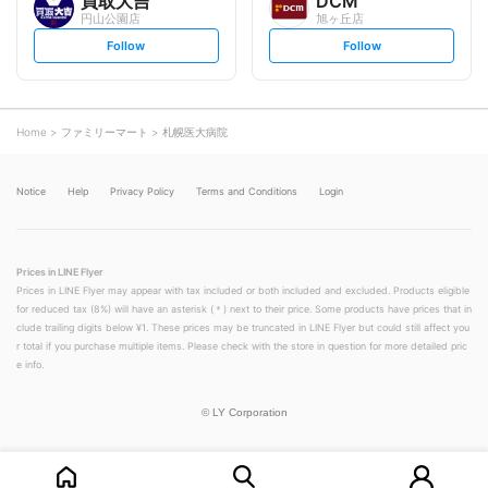
買取大吉
DCM
円山公園店
旭ヶ丘店
s
s
Follow
Follow
e
e
t
t
f
f
o
o
l
l
l
l
o
o
Home
ファミリーマート
札幌医大病院
w
w
Notice
Help
Privacy Policy
Terms and Conditions
Login
Prices in LINE Flyer
Prices in LINE Flyer may appear with tax included or both included and excluded. Products eligible
for reduced tax (8%) will have an asterisk (＊) next to their price. Some products have prices that in
clude trailing digits below ¥1. These prices may be truncated in LINE Flyer but could still affect you
r total if you purchase multiple items. Please check with the store in question for more detailed pric
e info.
©
LY Corporation