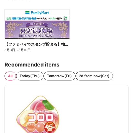
【ファミペイでスタンプ貯まる】抽選でペアチケットが当たる!
8月3日
～
8月10日
Recommended items
All
Today(Thu)
Tomorrow(Fri)
2d from now(Sat)