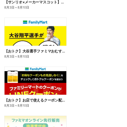
【サンリオ×メーカーマスコット】オリジナルグッズ貰える!
8月3日
～
8月10日
【おトク】大谷選手ファミマおむすび割
8月3日
～
8月10日
【おトク】お店で使えるクーポン配信中
8月3日
～
8月10日