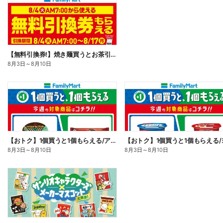
【無料引換券!】焼き麺買うとお茶引換券貰える!
8月3日
～
8月10日
【おトク】1個買うと1個もらえる/アイス
8月3日
～
8月10日
8月3日
～
8月10日