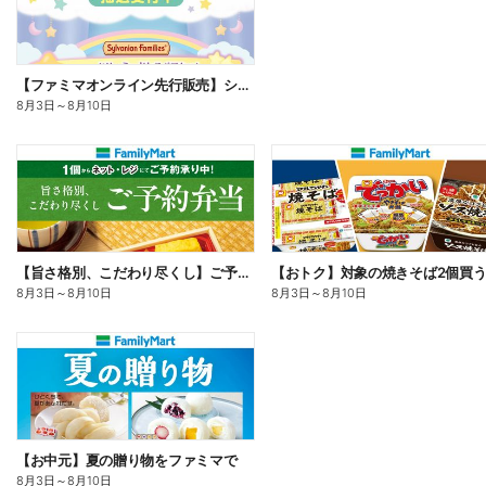
【ファミマオンライン先行販売】シルバニアファミリー
8月3日
～
8月10日
【旨さ格別、こだわり尽くし】ご予約弁当
8月3日
～
8月10日
8月3日
～
8月10日
【お中元】夏の贈り物をファミマで
8月3日
～
8月10日