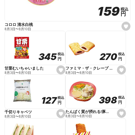
159
159
税込
税込
円
円
コロロ 清水白桃
s
8月3日
〜
8月10日
e
t
f
a
v
o
270
270
345
345
税込
税込
税込
税込
r
円
円
円
円
i
t
e
ファミマ・ザ・クレープ 生チョコ
甘栗むいちゃいました
s
s
8月3日
〜
8月10日
8月3日
〜
8月10日
e
e
t
t
f
f
a
a
v
v
o
o
398
398
127
127
税込
税込
税込
税込
r
r
円
円
円
円
i
i
t
t
e
e
たんぱく質が摂れる!豚しゃぶのパスタサラダ
千切りキャベツ
s
s
8月3日
〜
8月10日
8月3日
〜
8月10日
e
e
t
t
f
f
a
a
v
v