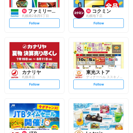
ファミリーマート
コクミン
札幌南2条西5丁目
札幌地下店
s
s
Follow
Follow
e
e
t
t
f
f
o
o
l
l
l
l
o
o
w
w
カナリヤ
東光ストア
札幌本店
ディナーベル ススキノ南7条店
s
s
Follow
Follow
e
e
t
t
f
f
o
o
l
l
l
l
o
o
w
w