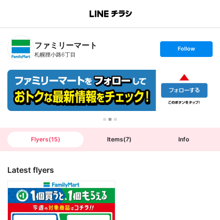
B
r
a
n
ファミリーマート
c
s
Follow
h
e
札幌狸小路6丁目
T
t
o
f
p
o
l
l
o
w
Flyers
(
15
)
Items
(
7
)
Info
Latest flyers