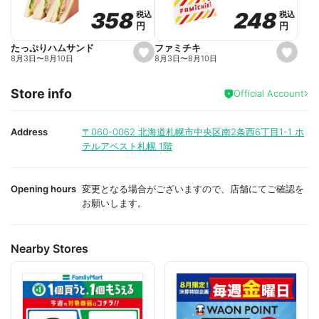
o
o
248
248
358
358
税込
税込
税込
税込
r
r
円
円
円
円
i
i
t
t
e
e
ファミチキ
たっぷりハムサンド
s
s
8月3日
〜
8月10日
8月3日
〜
8月10日
e
e
t
t
f
f
Store info
a
a
Official Account
v
v
o
o
r
r
i
i
Address
〒060-0062
北海道札幌市中央区南2条西6丁目1-1 ホ
t
t
テルアベスト札幌 1階
e
e
Opening hours
変更となる場合がございますので、店舗にてご確認を
お願いします。
Nearby Stores