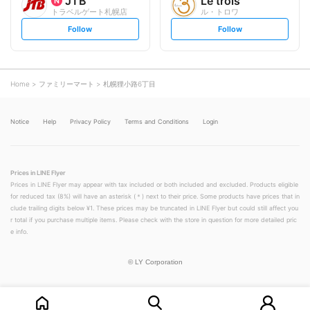
JTB
Le trois
トラベルゲート札幌店
ル・トロワ
s
s
Follow
Follow
e
e
t
t
f
f
o
o
l
l
l
l
o
o
Home
ファミリーマート
札幌狸小路6丁目
w
w
Notice
Help
Privacy Policy
Terms and Conditions
Login
Prices in LINE Flyer
Prices in LINE Flyer may appear with tax included or both included and excluded. Products eligible
for reduced tax (8%) will have an asterisk (＊) next to their price. Some products have prices that in
clude trailing digits below ¥1. These prices may be truncated in LINE Flyer but could still affect you
r total if you purchase multiple items. Please check with the store in question for more detailed pric
e info.
©
LY Corporation