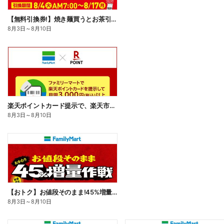
【無料引換券!】焼き麺買うとお茶引換券貰える!
8月3日
～
8月10日
楽天ポイントカード提示で、楽天市場でのお買い物がおトクに!
8月3日
～
8月10日
【おトク】お値段そのまま!45%増量作戦!
8月3日
～
8月10日