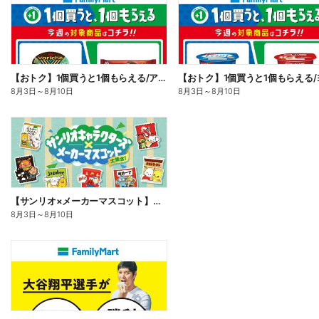
【おトク】1個買うと1個もらえる/アイス
8月3日
～
8月10日
8月3日
～
8月10日
【サンリオ×メーカーマスコット】オリジナルグッズ貰える!
8月3日
～
8月10日