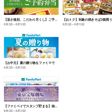
【旨さ格別、こだわり尽くし】ご予約弁当
8月3日
～
8月10日
8月3日
～
8月10日
【お中元】夏の贈り物をファミマで
8月3日
～
8月10日
【ファミペイでスタンプ貯まる】抽選でペアチケットが当たる!
8月3日
～
8月10日