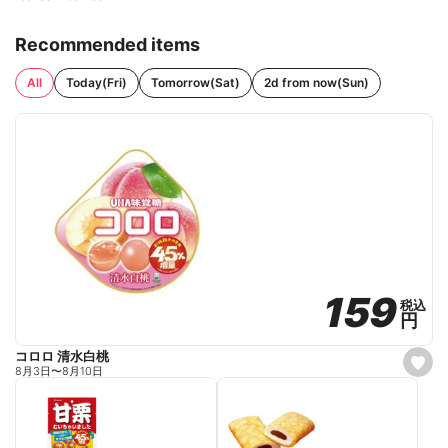
Recommended items
All
Today(Fri)
Tomorrow(Sat)
2d from now(Sun)
159
159
税込
税込
円
円
コロロ 清水白桃
s
8月3日
〜
8月10日
e
t
f
a
v
o