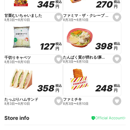
270
270
345
345
税込
税込
税込
税込
r
円
円
円
円
i
t
e
ファミマ・ザ・クレープ 生チョコ
甘栗むいちゃいました
s
s
8月3日
〜
8月10日
8月3日
〜
8月10日
e
e
t
t
f
f
a
a
v
v
o
o
398
398
127
127
税込
税込
税込
税込
r
r
円
円
円
円
i
i
t
t
e
e
たんぱく質が摂れる!豚しゃぶのパスタサラダ
千切りキャベツ
s
s
8月3日
〜
8月10日
8月3日
〜
8月10日
e
e
t
t
f
f
a
a
v
v
o
o
248
248
358
358
税込
税込
税込
税込
r
r
円
円
円
円
i
i
t
t
e
e
ファミチキ
たっぷりハムサンド
s
s
8月3日
〜
8月10日
8月3日
〜
8月10日
e
e
t
t
f
f
Store info
a
a
Official Account
v
v
o
o
r
r