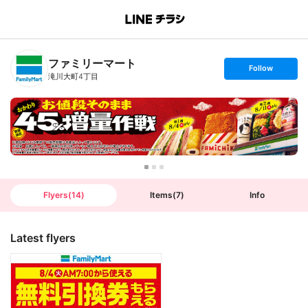
B
r
a
n
ファミリーマート
c
s
Follow
h
e
滝川大町4丁目
T
t
o
f
p
o
l
l
o
w
Flyers
(
14
)
Items
(
7
)
Info
Latest flyers