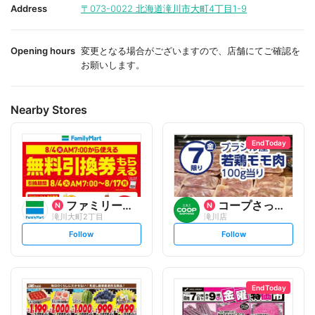
i
i
Address
〒073-0022
北海道滝川市大町4丁目1-9
t
t
e
e
Opening hours
変更となる場合がございますので、店舗にてご確認を
お願いします。
Nearby Stores
End Today
ファミリーマート
コープさっぽろ
滝川大町2丁目
滝川店
s
s
Follow
Follow
e
e
t
t
f
f
o
o
l
l
l
l
o
o
End Today
w
w