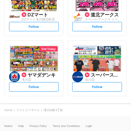
DZマート
道北アークス
DZマート滝川朝日町店
スーパーアークス イーストタウン
s
s
Follow
Follow
e
e
t
t
f
f
o
o
l
l
l
l
o
o
End Today
w
w
ヤマダデンキ
スーパースポーツゼビオ
滝川店
滝川店
s
s
Follow
Follow
e
e
t
t
f
f
o
o
l
l
l
l
o
o
Home
ファミリーマート
滝川大町4丁目
w
w
Notice
Help
Privacy Policy
Terms and Conditions
Login