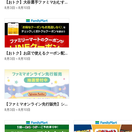
【おトク】大谷選手ファミマおむすび割
8月3日
～
8月10日
【おトク】お店で使えるクーポン配信中
8月3日
～
8月10日
【ファミマオンライン先行販売】シルバニアファミリー
8月3日
～
8月10日