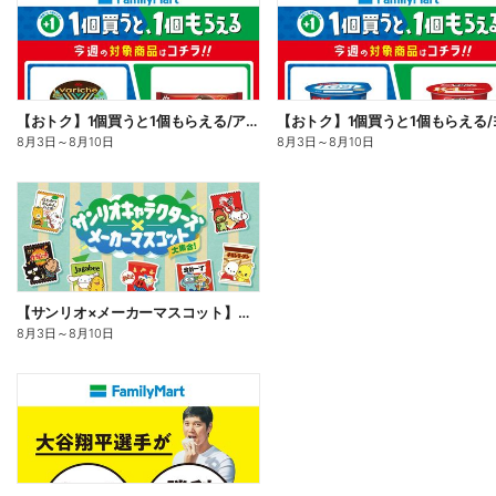
【おトク】1個買うと1個もらえる/アイス
8月3日
～
8月10日
8月3日
～
8月10日
【サンリオ×メーカーマスコット】オリジナルグッズ貰える!
8月3日
～
8月10日