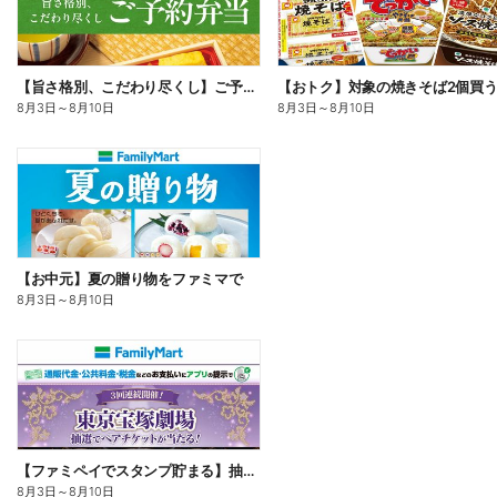
【旨さ格別、こだわり尽くし】ご予約弁当
8月3日
～
8月10日
8月3日
～
8月10日
【お中元】夏の贈り物をファミマで
8月3日
～
8月10日
【ファミペイでスタンプ貯まる】抽選でペアチケットが当たる!
8月3日
～
8月10日