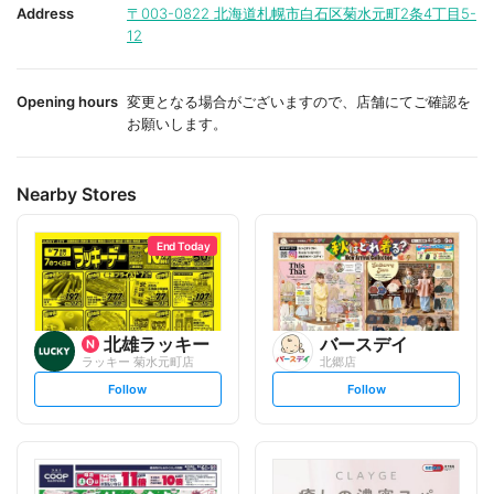
i
i
Address
〒003-0822
北海道札幌市白石区菊水元町2条4丁目5-
t
t
12
e
e
Opening hours
変更となる場合がございますので、店舗にてご確認を
お願いします。
Nearby Stores
End Today
北雄ラッキー
バースデイ
ラッキー 菊水元町店
北郷店
s
s
Follow
Follow
e
e
t
t
f
f
o
o
l
l
l
l
o
o
w
w