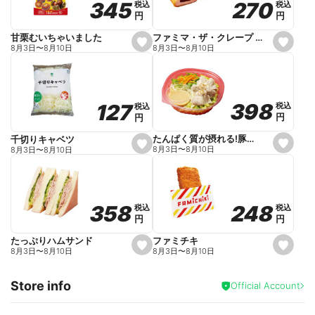
270
270
345
345
税込
税込
税込
税込
r
円
円
円
円
i
t
e
ファミマ・ザ・クレープ 生チョコ
甘栗むいちゃいました
s
s
8月3日
〜
8月10日
8月3日
〜
8月10日
e
e
t
t
f
f
a
a
v
v
o
o
398
398
127
127
税込
税込
税込
税込
r
r
円
円
円
円
i
i
t
t
e
e
たんぱく質が摂れる!豚しゃぶのパスタサラダ
千切りキャベツ
s
s
8月3日
〜
8月10日
8月3日
〜
8月10日
e
e
t
t
f
f
a
a
v
v
o
o
248
248
358
358
税込
税込
税込
税込
r
r
円
円
円
円
i
i
t
t
e
e
ファミチキ
たっぷりハムサンド
s
s
8月3日
〜
8月10日
8月3日
〜
8月10日
e
e
t
t
f
f
Store info
a
a
Official Account
v
v
o
o
r
r