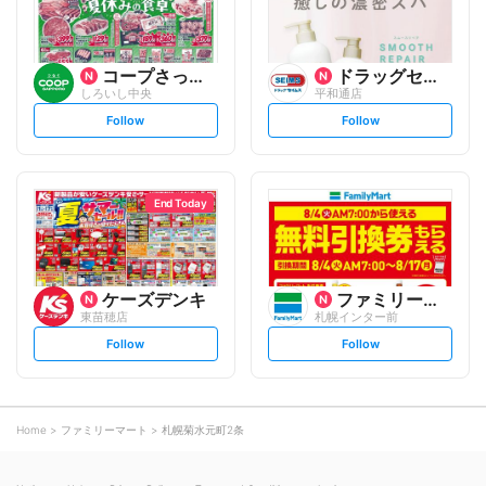
コープさっぽろ
ドラッグセイムス
しろいし中央
平和通店
s
s
Follow
Follow
e
e
t
t
f
f
o
o
l
l
l
l
o
o
End Today
w
w
ケーズデンキ
ファミリーマート
東苗穂店
札幌インター前
s
s
Follow
Follow
e
e
t
t
f
f
o
o
l
l
l
l
o
o
Home
ファミリーマート
札幌菊水元町2条
w
w