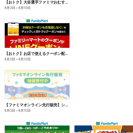
【おトク】大谷選手ファミマおむすび割
8月3日
～
8月10日
【おトク】お店で使えるクーポン配信中
8月3日
～
8月10日
【ファミマオンライン先行販売】シルバニアファミリー
8月3日
～
8月10日