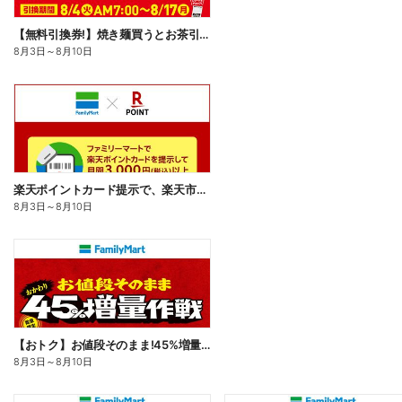
【無料引換券!】焼き麺買うとお茶引換券貰える!
8月3日
～
8月10日
楽天ポイントカード提示で、楽天市場でのお買い物がおトクに!
8月3日
～
8月10日
【おトク】お値段そのまま!45%増量作戦!
8月3日
～
8月10日