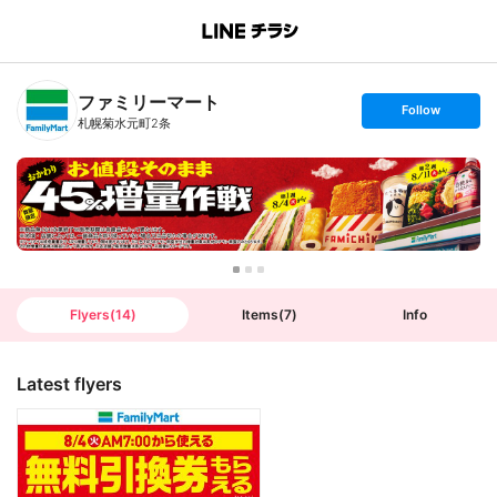
B
r
a
n
ファミリーマート
c
s
Follow
h
e
札幌菊水元町2条
T
t
o
f
p
o
l
l
o
w
Flyers
(
14
)
Items
(
7
)
Info
Latest flyers