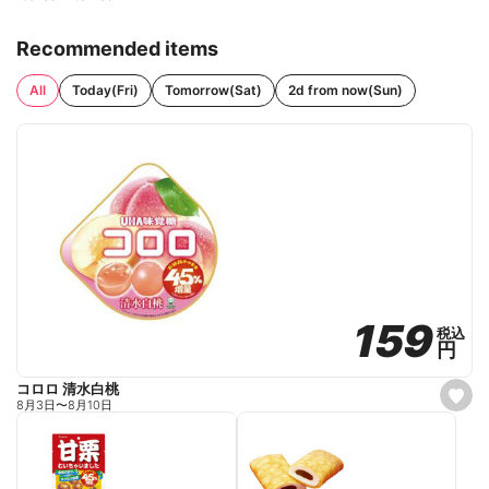
Recommended items
All
Today(Fri)
Tomorrow(Sat)
2d from now(Sun)
159
159
税込
税込
円
円
コロロ 清水白桃
s
8月3日
〜
8月10日
e
t
f
a
v
o