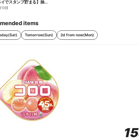
【ファミペイでスタンプ貯まる】抽選でペアチケットが当たる!
月10日
mended items
oday(Sat)
Tomorrow(Sun)
2d from now(Mon)
1
1