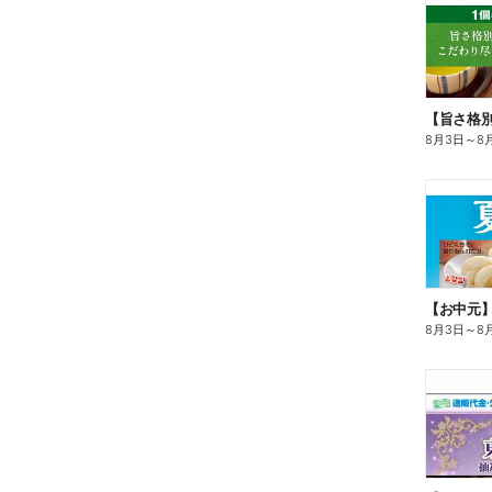
8月3日
～
8
【お中元
8月3日
～
8