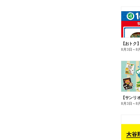
8月3日
～
8
8月3日
～
8