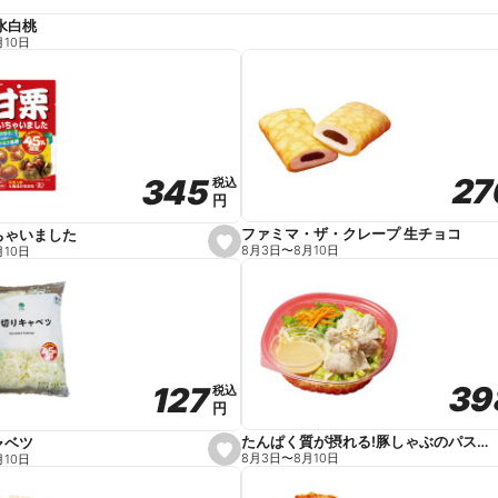
水白桃
月10日
27
27
345
345
税込
税込
円
円
ファミマ・ザ・クレープ 生チョコ
ちゃいました
s
8月3日
〜
8月10日
月10日
e
t
f
a
v
o
r
i
t
39
39
127
127
e
税込
税込
円
円
たんぱく質が摂れる!豚しゃぶのパスタサラダ
ャベツ
s
8月3日
〜
8月10日
月10日
e
t
f