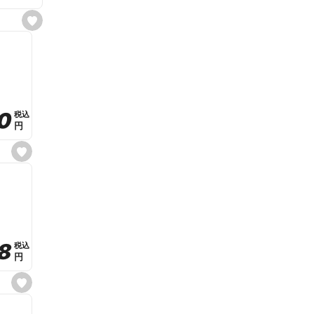
s
e
t
f
a
v
o
r
i
t
0
0
税込
税込
e
円
円
s
e
t
f
a
v
o
r
i
t
8
8
e
税込
税込
円
円
s
e
t
f