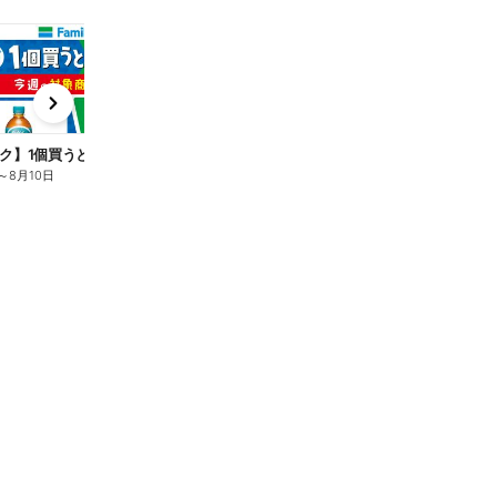
t
x
e
n
ク】1個買うと1個もらえる/麦茶
～
8月10日