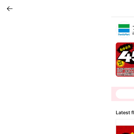
LINEチラシ
B
r
a
n
c
h
T
o
p
Latest f