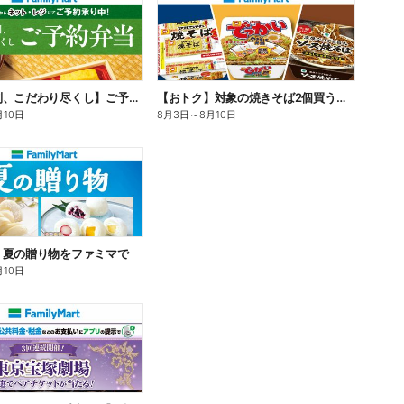
【旨さ格別、こだわり尽くし】ご予約弁当
【おトク】対象の焼きそば2個買うと100円引き!
月10日
8月3日
～
8月10日
】夏の贈り物をファミマで
月10日