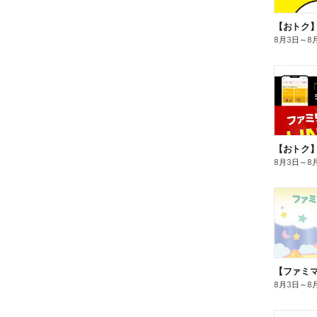
8月3日
～
8
8月3日
～
8
8月3日
～
8