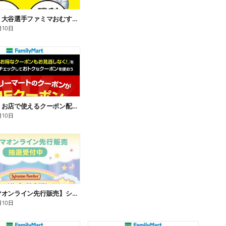
【おトク】大谷選手ファミマおむすび割
月10日
【おトク】お店で使えるクーポン配信中
月10日
【ファミマオンライン先行販売】シルバニアファミリー
月10日