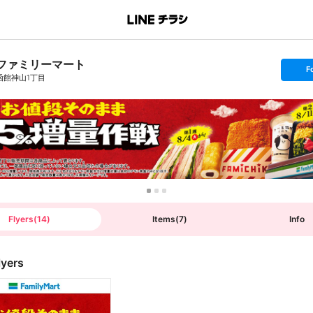
ファミリーマート
s
F
e
函館神山1丁目
t
f
o
l
l
o
w
Flyers
(
14
)
Items
(
7
)
Info
lyers