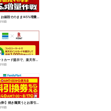
【おトク】お値段そのまま!45%増量作戦!
月10日
楽天ポイントカード提示で、楽天市場でのお買い物がおトクに!
月10日
【無料引換券!】焼き麺買うとお茶引換券貰える!
月10日