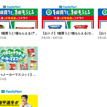
【おトク】1個買うと1個もらえる/アイス
【おトク】1個買うと1個もらえる/ヨーグルト
【おト
月10日
8月3日
～
8月10日
8月3日
【サンリオ×メーカーマスコット】オリジナルグッズ貰える!
月10日