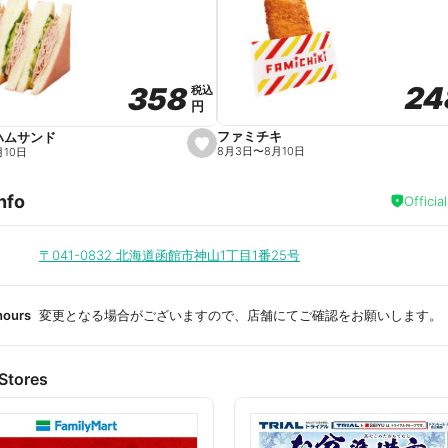
a
v
o
r
i
t
24
24
358
358
e
税込
税込
円
円
ファミチキ
ハムサンド
s
8月3日
〜
8月10日
月10日
e
t
f
nfo
a
Officia
v
o
r
i
〒041-0832
北海道函館市神山1丁目1番25号
t
e
hours
変更となる場合がございますので、店舗にてご確認をお願いします。
Stores