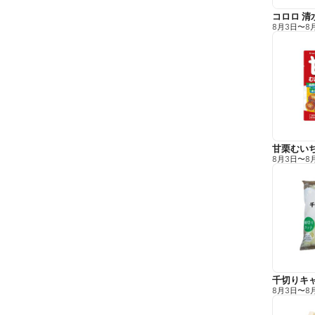
コロロ 清
8月3日
〜
8
甘栗むい
8月3日
〜
8
千切りキ
8月3日
〜
8