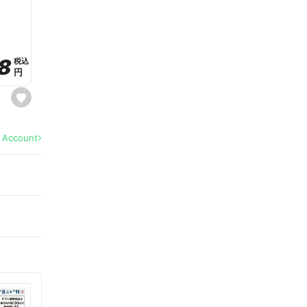
a
v
o
r
i
t
8
8
e
税込
税込
円
円
s
e
t
f
a
l Account
v
o
r
i
t
e