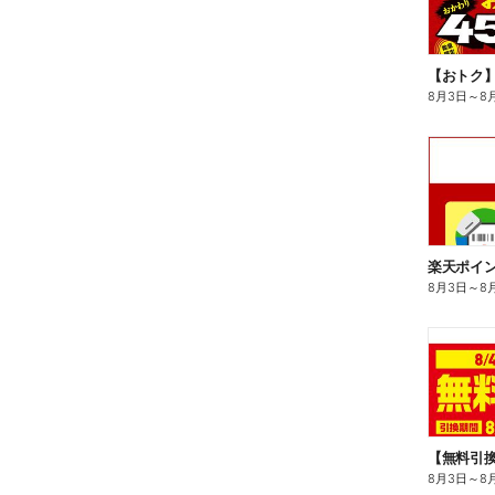
8月3日
～
8
8月3日
～
8
8月3日
～
8