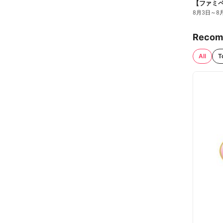
8月3日
～
8
Recom
All
T