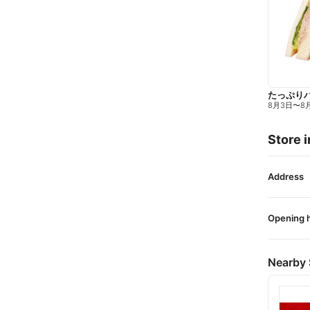
たっぷり
8月3日
〜
8
Store i
Address
Opening 
Nearby 