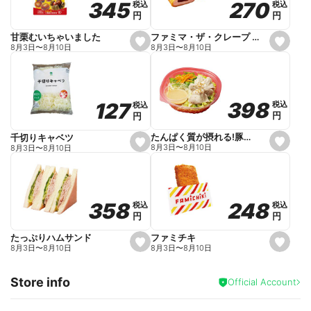
270
270
345
345
税込
税込
税込
税込
r
円
円
円
円
i
t
e
ファミマ・ザ・クレープ 生チョコ
甘栗むいちゃいました
s
s
8月3日
〜
8月10日
8月3日
〜
8月10日
e
e
t
t
f
f
a
a
v
v
o
o
398
398
127
127
税込
税込
税込
税込
r
r
円
円
円
円
i
i
t
t
e
e
たんぱく質が摂れる!豚しゃぶのパスタサラダ
千切りキャベツ
s
s
8月3日
〜
8月10日
8月3日
〜
8月10日
e
e
t
t
f
f
a
a
v
v
o
o
248
248
358
358
税込
税込
税込
税込
r
r
円
円
円
円
i
i
t
t
e
e
ファミチキ
たっぷりハムサンド
s
s
8月3日
〜
8月10日
8月3日
〜
8月10日
e
e
t
t
f
f
Store info
a
a
Official Account
v
v
o
o
r
r