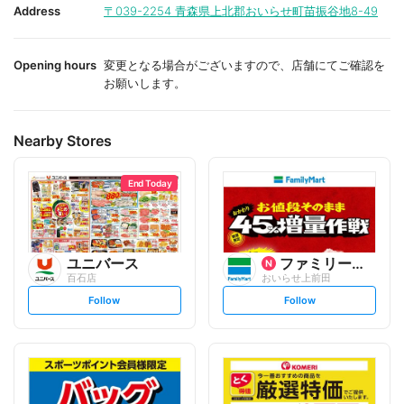
i
i
Address
〒039-2254
青森県上北郡おいらせ町苗振谷地8-49
t
t
e
e
Opening hours
変更となる場合がございますので、店舗にてご確認を
お願いします。
Nearby Stores
End Today
ユニバース
ファミリーマート
百石店
おいらせ上前田
s
s
Follow
Follow
e
e
t
t
f
f
o
o
l
l
l
l
o
o
w
w