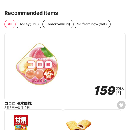
Recommended items
All
Today(Thu)
Tomorrow(Fri)
2d from now(Sat)
159
159
税込
税込
円
円
コロロ 清水白桃
s
8月3日
〜
8月10日
e
t
f
a
v
o