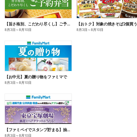
【旨さ格別、こだわり尽くし】ご予約弁当
8月3日
～
8月10日
8月3日
～
8月10日
【お中元】夏の贈り物をファミマで
8月3日
～
8月10日
【ファミペイでスタンプ貯まる】抽選でペアチケットが当たる!
8月3日
～
8月10日