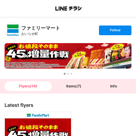
B
r
a
n
ファミリーマート
c
s
Follow
h
e
おいらせ町
T
t
o
f
p
o
l
l
o
w
Flyers
(
14
)
Items
(
7
)
Info
Latest flyers