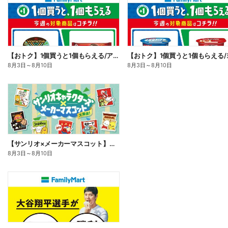
【おトク】1個買うと1個もらえる/アイス
8月3日
～
8月10日
8月3日
～
8月10日
【サンリオ×メーカーマスコット】オリジナルグッズ貰える!
8月3日
～
8月10日