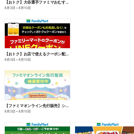
【おトク】大谷選手ファミマおむすび割
8月3日
～
8月10日
【おトク】お店で使えるクーポン配信中
8月3日
～
8月10日
【ファミマオンライン先行販売】シルバニアファミリー
8月3日
～
8月10日