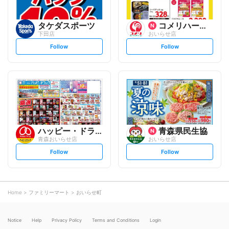
タケダスポーツ
コメリハード&グリーン
下田店
おいらせ店
s
s
Follow
Follow
e
e
t
t
f
f
o
o
l
l
l
l
o
o
w
w
ハッピー・ドラッグ
青森県民生協
青森おいらせ店
おいらせ店
s
s
Follow
Follow
e
e
t
t
f
f
o
o
l
l
l
l
o
o
Home
ファミリーマート
おいらせ町
w
w
Notice
Help
Privacy Policy
Terms and Conditions
Login