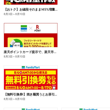
【おトク】お値段そのまま!45%増量作戦!
8月3日
～
8月10日
楽天ポイントカード提示で、楽天市場でのお買い物がおトクに!
8月3日
～
8月10日
【無料引換券!】焼き麺買うとお茶引換券貰える!
8月3日
～
8月10日