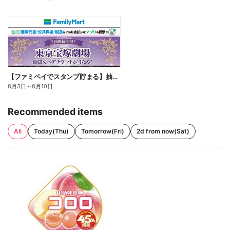
【ファミペイでスタンプ貯まる】抽選でペアチケットが当たる!
8月3日
～
8月10日
Recommended items
All
Today(Thu)
Tomorrow(Fri)
2d from now(Sat)