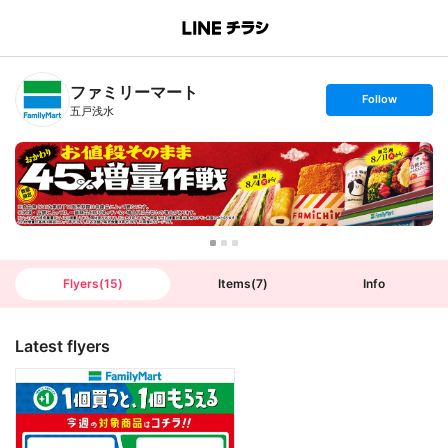
B
r
a
n
ファミリーマート
c
s
Follow
h
e
五戸浅水
T
t
o
f
p
o
l
l
o
w
Flyers
(
15
)
Items
(
7
)
Info
Latest flyers