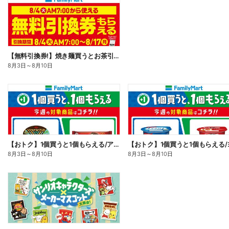
【無料引換券!】焼き麺買うとお茶引換券貰える!
8月3日
～
8月10日
【おトク】1個買うと1個もらえる/アイス
8月3日
～
8月10日
8月3日
～
8月10日