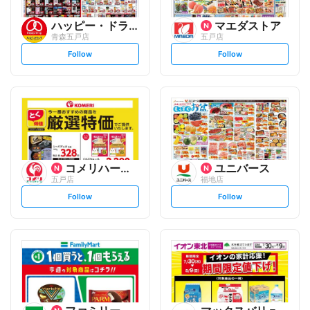
ハッピー・ドラッグ
マエダストア
青森五戸店
五戸店
s
s
Follow
Follow
e
e
t
t
f
f
o
o
l
l
l
l
o
o
w
w
コメリハード&グリーン
ユニバース
五戸店
福地店
s
s
Follow
Follow
e
e
t
t
f
f
o
o
l
l
l
l
o
o
w
w