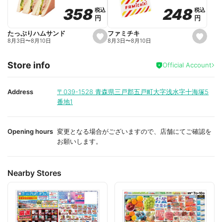
o
o
248
248
358
358
税込
税込
税込
税込
r
r
円
円
円
円
i
i
t
t
e
e
ファミチキ
たっぷりハムサンド
s
s
8月3日
〜
8月10日
8月3日
〜
8月10日
e
e
t
t
f
f
Store info
a
a
Official Account
v
v
o
o
r
r
i
i
Address
〒039-1528
青森県三戸郡五戸町大字浅水字十海塚5
t
t
番地1
e
e
Opening hours
変更となる場合がございますので、店舗にてご確認を
お願いします。
Nearby Stores