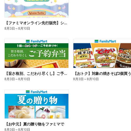
【ファミマオンライン先行販売】シルバニアファミリー
8月3日
～
8月10日
【旨さ格別、こだわり尽くし】ご予約弁当
8月3日
～
8月10日
8月3日
～
8月10日
【お中元】夏の贈り物をファミマで
8月3日
～
8月10日