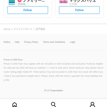
ファミリーマート
マックスバリュ
豊崎橋
三戸店
s
s
Follow
Follow
e
e
t
t
f
f
o
o
l
l
l
l
o
o
Home
ファミリーマート
五戸浅水
w
w
Notice
Help
Privacy Policy
Terms and Conditions
Login
Prices in LINE Flyer
Prices in LINE Flyer may appear with tax included or both included and excluded. Products eligible
for reduced tax (8%) will have an asterisk (＊) next to their price. Some products have prices that in
clude trailing digits below ¥1. These prices may be truncated in LINE Flyer but could still affect you
r total if you purchase multiple items. Please check with the store in question for more detailed pric
e info.
©
LY Corporation