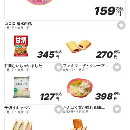
159
159
税込
税込
円
円
コロロ 清水白桃
s
8月3日
〜
8月10日
e
t
f
a
v
o
270
270
345
345
税込
税込
税込
税込
r
円
円
円
円
i
t
e
ファミマ・ザ・クレープ 生チョコ
甘栗むいちゃいました
s
s
8月3日
〜
8月10日
8月3日
〜
8月10日
e
e
t
t
f
f
a
a
v
v
o
o
398
398
127
127
税込
税込
税込
税込
r
r
円
円
円
円
i
i
t
t
e
e
たんぱく質が摂れる!豚しゃぶのパスタサラダ
千切りキャベツ
s
s
8月3日
〜
8月10日
8月3日
〜
8月10日
e
e
t
t
f
f
a
a
v
v