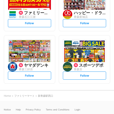
ファミリーマート
ハッピー・ドラッグ
青森石江江渡
青森新城店
s
s
Follow
Follow
e
e
t
t
f
f
o
o
l
l
l
l
o
o
w
w
ヤマダデンキ
スポーツデポ
青森三好店
青森店
s
s
Follow
Follow
e
e
t
t
f
f
o
o
l
l
l
l
o
o
Home
ファミリーマート
新青森駅西口
w
w
Notice
Help
Privacy Policy
Terms and Conditions
Login