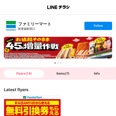
B
r
a
n
ファミリーマート
c
s
Follow
h
e
新青森駅西口
T
t
o
f
p
o
l
l
o
w
Flyers
(
14
)
Items
(
7
)
Info
Latest flyers