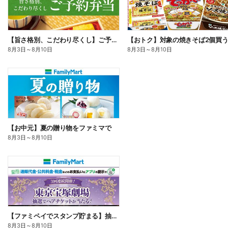
【旨さ格別、こだわり尽くし】ご予約弁当
8月3日
～
8月10日
8月3日
～
8月10日
【お中元】夏の贈り物をファミマで
8月3日
～
8月10日
【ファミペイでスタンプ貯まる】抽選でペアチケットが当たる!
8月3日
～
8月10日