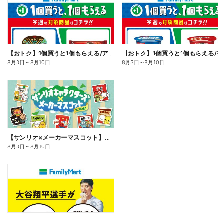
【おトク】1個買うと1個もらえる/アイス
8月3日
～
8月10日
8月3日
～
8月10日
【サンリオ×メーカーマスコット】オリジナルグッズ貰える!
8月3日
～
8月10日