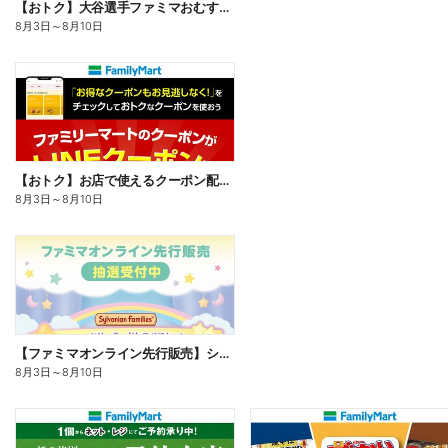
【おトク】大谷選手ファミマおむすび割
8月3日
～
8月10日
【おトク】お店で使えるクーポン配信中
8月3日
～
8月10日
【ファミマオンライン先行販売】シルバニアファミリー
8月3日
～
8月10日