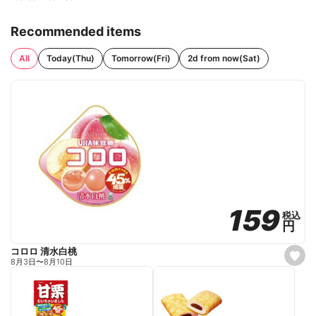
Recommended items
All
Today(Thu)
Tomorrow(Fri)
2d from now(Sat)
159
159
税込
税込
円
円
コロロ 清水白桃
s
8月3日
〜
8月10日
e
t
f
a
v
o