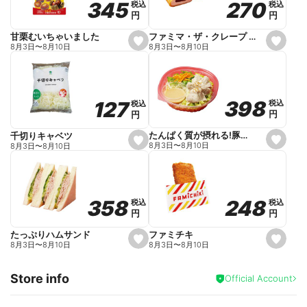
270
270
345
345
税込
税込
税込
税込
r
円
円
円
円
i
t
e
ファミマ・ザ・クレープ 生チョコ
甘栗むいちゃいました
s
s
8月3日
〜
8月10日
8月3日
〜
8月10日
e
e
t
t
f
f
a
a
v
v
o
o
398
398
127
127
税込
税込
税込
税込
r
r
円
円
円
円
i
i
t
t
e
e
たんぱく質が摂れる!豚しゃぶのパスタサラダ
千切りキャベツ
s
s
8月3日
〜
8月10日
8月3日
〜
8月10日
e
e
t
t
f
f
a
a
v
v
o
o
248
248
358
358
税込
税込
税込
税込
r
r
円
円
円
円
i
i
t
t
e
e
ファミチキ
たっぷりハムサンド
s
s
8月3日
〜
8月10日
8月3日
〜
8月10日
e
e
t
t
f
f
Store info
a
a
Official Account
v
v
o
o
r
r