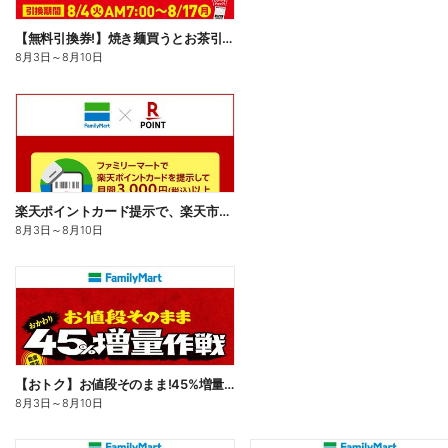
【無料引換券!】焼き麺買うとお茶引換券貰える!
8月3日
～
8月10日
楽天ポイントカード提示で、楽天市場でのお買い物がおトクに!
8月3日
～
8月10日
【おトク】お値段そのまま!45%増量作戦!
8月3日
～
8月10日