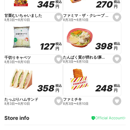
270
270
345
345
税込
税込
税込
税込
r
円
円
円
円
i
t
e
ファミマ・ザ・クレープ 生チョコ
甘栗むいちゃいました
s
s
8月3日
〜
8月10日
8月3日
〜
8月10日
e
e
t
t
f
f
a
a
v
v
o
o
398
398
127
127
税込
税込
税込
税込
r
r
円
円
円
円
i
i
t
t
e
e
たんぱく質が摂れる!豚しゃぶのパスタサラダ
千切りキャベツ
s
s
8月3日
〜
8月10日
8月3日
〜
8月10日
e
e
t
t
f
f
a
a
v
v
o
o
248
248
358
358
税込
税込
税込
税込
r
r
円
円
円
円
i
i
t
t
e
e
ファミチキ
たっぷりハムサンド
s
s
8月3日
〜
8月10日
8月3日
〜
8月10日
e
e
t
t
f
f
Store info
a
a
Official Account
v
v
o
o
r
r