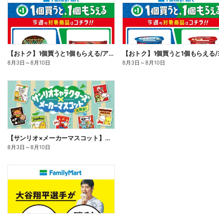
【おトク】1個買うと1個もらえる/アイス
8月3日
～
8月10日
8月3日
～
8月10日
【サンリオ×メーカーマスコット】オリジナルグッズ貰える!
8月3日
～
8月10日