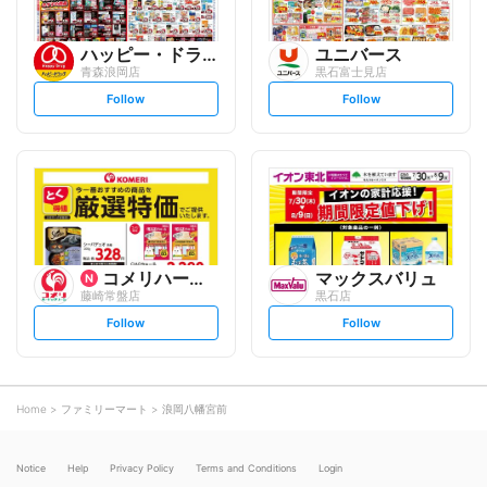
ハッピー・ドラッグ
ユニバース
青森浪岡店
黒石富士見店
s
s
Follow
Follow
e
e
t
t
f
f
o
o
l
l
l
l
o
o
w
w
コメリハード&グリーン
マックスバリュ
藤崎常盤店
黒石店
s
s
Follow
Follow
e
e
t
t
f
f
o
o
l
l
l
l
o
o
Home
ファミリーマート
浪岡八幡宮前
w
w
Notice
Help
Privacy Policy
Terms and Conditions
Login