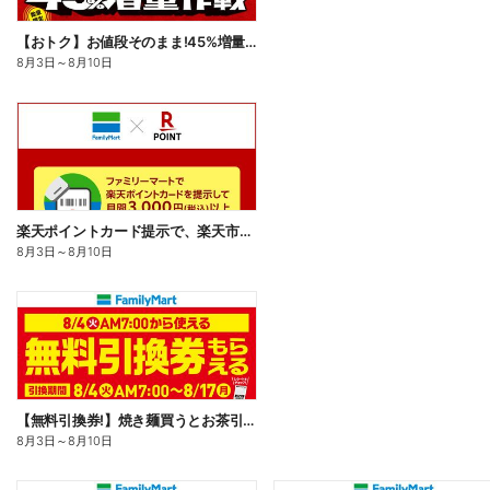
【おトク】お値段そのまま!45%増量作戦!
8月3日
～
8月10日
楽天ポイントカード提示で、楽天市場でのお買い物がおトクに!
8月3日
～
8月10日
【無料引換券!】焼き麺買うとお茶引換券貰える!
8月3日
～
8月10日