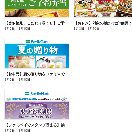
【旨さ格別、こだわり尽くし】ご予約弁当
8月3日
～
8月10日
8月3日
～
8月10日
【お中元】夏の贈り物をファミマで
8月3日
～
8月10日
【ファミペイでスタンプ貯まる】抽選でペアチケットが当たる!
8月3日
～
8月10日