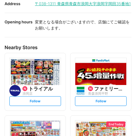
i
i
Address
〒038-1311
青森県青森市浪岡大字浪岡字岡田35番地1
t
t
e
e
Opening hours
変更となる場合がございますので、店舗にてご確認を
お願いします。
Nearby Stores
トライアル
ファミリーマート
浪岡店
青森浪岡平野
s
s
Follow
Follow
e
e
t
t
f
f
o
o
l
l
l
l
o
o
End Today
w
w