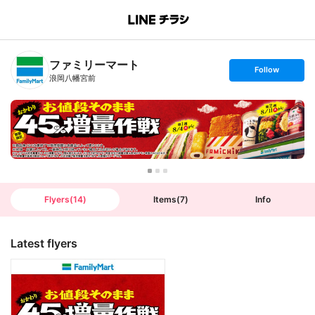
B
r
a
n
ファミリーマート
c
s
Follow
h
e
浪岡八幡宮前
T
t
o
f
p
o
l
l
o
w
Flyers
(
14
)
Items
(
7
)
Info
Latest flyers