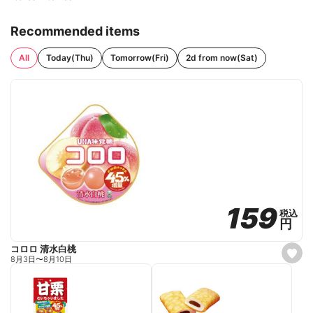
Recommended items
All
Today(Thu)
Tomorrow(Fri)
2d from now(Sat)
159
159
税込
税込
円
円
コロロ 清水白桃
s
8月3日
〜
8月10日
e
t
f
a
v
o