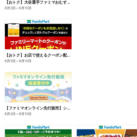
【おトク】大谷選手ファミマおむすび割
8月3日
～
8月10日
【おトク】お店で使えるクーポン配信中
8月3日
～
8月10日
【ファミマオンライン先行販売】シルバニアファミリー
8月3日
～
8月10日