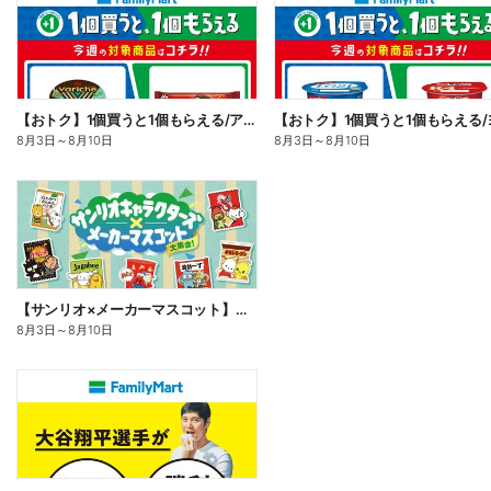
【おトク】1個買うと1個もらえる/アイス
8月3日
～
8月10日
8月3日
～
8月10日
【サンリオ×メーカーマスコット】オリジナルグッズ貰える!
8月3日
～
8月10日