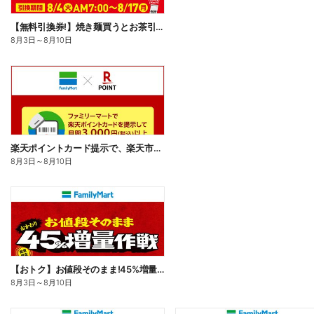
【無料引換券!】焼き麺買うとお茶引換券貰える!
8月3日
～
8月10日
楽天ポイントカード提示で、楽天市場でのお買い物がおトクに!
8月3日
～
8月10日
【おトク】お値段そのまま!45%増量作戦!
8月3日
～
8月10日