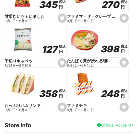
270
270
345
345
税込
税込
税込
税込
r
円
円
円
円
i
t
e
ファミマ・ザ・クレープ 生チョコ
甘栗むいちゃいました
s
s
8月3日
〜
8月10日
8月3日
〜
8月10日
e
e
t
t
f
f
a
a
v
v
o
o
398
398
127
127
税込
税込
税込
税込
r
r
円
円
円
円
i
i
t
t
e
e
たんぱく質が摂れる!豚しゃぶのパスタサラダ
千切りキャベツ
s
s
8月3日
〜
8月10日
8月3日
〜
8月10日
e
e
t
t
f
f
a
a
v
v
o
o
248
248
358
358
税込
税込
税込
税込
r
r
円
円
円
円
i
i
t
t
e
e
ファミチキ
たっぷりハムサンド
s
s
8月3日
〜
8月10日
8月3日
〜
8月10日
e
e
t
t
f
f
Store info
a
a
Official Account
v
v
o
o
r
r