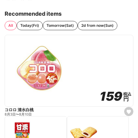
Recommended items
All
Today(Fri)
Tomorrow(Sat)
2d from now(Sun)
159
159
税込
税込
円
円
コロロ 清水白桃
s
8月3日
〜
8月10日
e
t
f
a
v
o