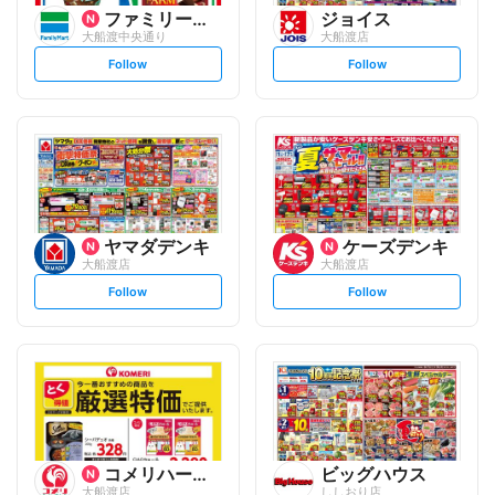
ファミリーマート
ジョイス
大船渡中央通り
大船渡店
s
s
Follow
Follow
e
e
t
t
f
f
o
o
l
l
l
l
o
o
w
w
ヤマダデンキ
ケーズデンキ
大船渡店
大船渡店
s
s
Follow
Follow
e
e
t
t
f
f
o
o
l
l
l
l
o
o
w
w
コメリハード&グリーン
ビッグハウス
大船渡店
ししおり店