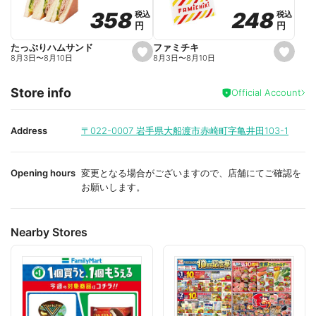
o
o
248
248
358
358
税込
税込
税込
税込
r
r
円
円
円
円
i
i
t
t
e
e
ファミチキ
たっぷりハムサンド
s
s
8月3日
〜
8月10日
8月3日
〜
8月10日
e
e
t
t
f
f
Store info
a
a
Official Account
v
v
o
o
r
r
i
i
Address
〒022-0007
岩手県大船渡市赤崎町字亀井田103-1
t
t
e
e
Opening hours
変更となる場合がございますので、店舗にてご確認を
お願いします。
Nearby Stores