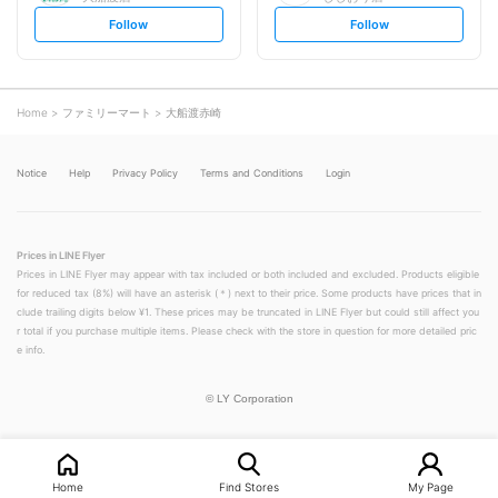
s
s
Follow
Follow
e
e
t
t
f
f
o
o
l
l
l
l
o
o
Home
ファミリーマート
大船渡赤崎
w
w
Notice
Help
Privacy Policy
Terms and Conditions
Login
Prices in LINE Flyer
Prices in LINE Flyer may appear with tax included or both included and excluded. Products eligible
for reduced tax (8%) will have an asterisk (＊) next to their price. Some products have prices that in
clude trailing digits below ¥1. These prices may be truncated in LINE Flyer but could still affect you
r total if you purchase multiple items. Please check with the store in question for more detailed pric
e info.
©
LY Corporation
Home
Find Stores
My Page