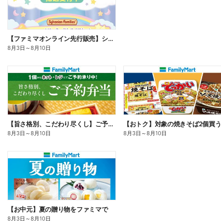
【ファミマオンライン先行販売】シルバニアファミリー
8月3日
～
8月10日
【旨さ格別、こだわり尽くし】ご予約弁当
8月3日
～
8月10日
8月3日
～
8月10日
【お中元】夏の贈り物をファミマで
8月3日
～
8月10日