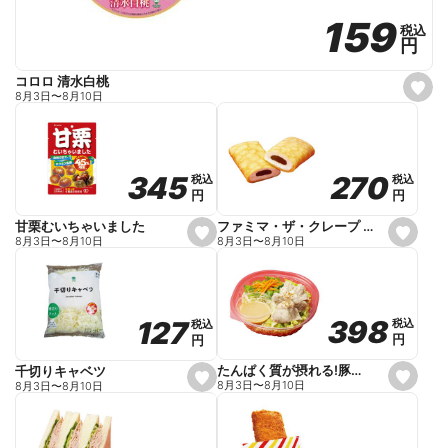
159
159
税込
税込
円
円
コロロ 清水白桃
s
8月3日
〜
8月10日
e
t
f
a
v
o
270
270
345
345
税込
税込
税込
税込
r
円
円
円
円
i
t
e
ファミマ・ザ・クレープ 生チョコ
甘栗むいちゃいました
s
s
8月3日
〜
8月10日
8月3日
〜
8月10日
e
e
t
t
f
f
a
a
v
v
o
o
398
398
127
127
税込
税込
税込
税込
r
r
円
円
円
円
i
i
t
t
e
e
たんぱく質が摂れる!豚しゃぶのパスタサラダ
千切りキャベツ
s
s
8月3日
〜
8月10日
8月3日
〜
8月10日
e
e
t
t
f
f
a
a
v
v