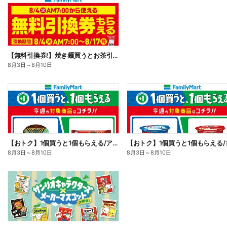
【無料引換券!】焼き麺買うとお茶引換券貰える!
8月3日
～
8月10日
【おトク】1個買うと1個もらえる/アイス
8月3日
～
8月10日
8月3日
～
8月10日