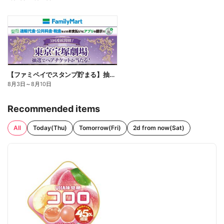
【ファミペイでスタンプ貯まる】抽選でペアチケットが当たる!
8月3日
～
8月10日
Recommended items
All
Today(Thu)
Tomorrow(Fri)
2d from now(Sat)