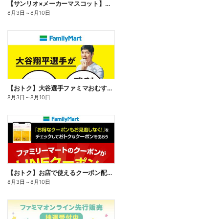
【サンリオ×メーカーマスコット】オリジナルグッズ貰える!
8月3日
～
8月10日
【おトク】大谷選手ファミマおむすび割
8月3日
～
8月10日
【おトク】お店で使えるクーポン配信中
8月3日
～
8月10日