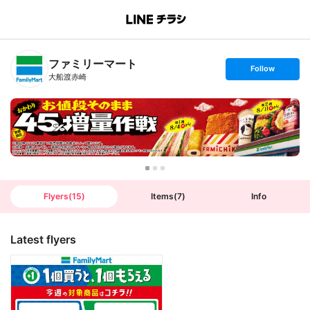
B
r
a
n
ファミリーマート
c
s
Follow
h
e
大船渡赤崎
T
t
o
f
p
o
l
l
o
w
Flyers
(
15
)
Items
(
7
)
Info
Latest flyers