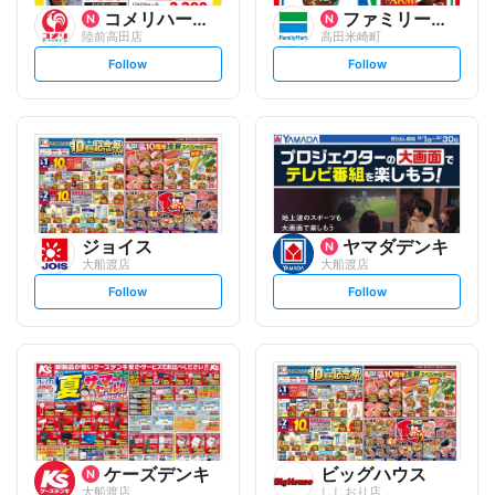
コメリハード&グリーン
ファミリーマート
陸前高田店
高田米崎町
s
s
Follow
Follow
e
e
t
t
f
f
o
o
l
l
l
l
o
o
w
w
ジョイス
ヤマダデンキ
大船渡店
大船渡店
s
s
Follow
Follow
e
e
t
t
f
f
o
o
l
l
l
l
o
o
w
w
ケーズデンキ
ビッグハウス
大船渡店
ししおり店