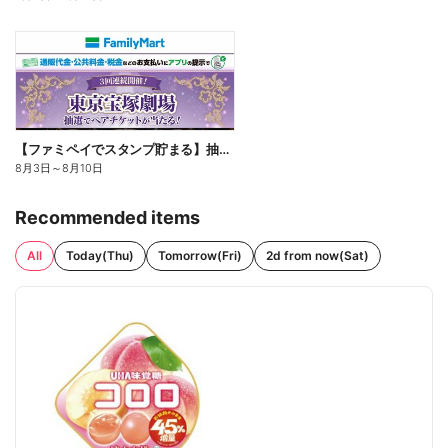
【ファミペイでスタンプ貯まる】抽選でペアチケットが当たる!
8月3日
～
8月10日
Recommended items
All
Today(Thu)
Tomorrow(Fri)
2d from now(Sat)