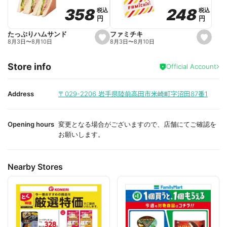
o
o
248
248
358
358
税込
税込
税込
税込
r
r
円
円
円
円
i
i
t
t
e
e
ファミチキ
たっぷりハムサンド
s
s
8月3日
〜
8月10日
8月3日
〜
8月10日
e
e
t
t
f
f
Store info
a
a
Official Account
v
v
o
o
r
r
i
i
Address
〒029-2206
岩手県陸前高田市米崎町字沼田87番1
t
t
e
e
Opening hours
変更となる場合がございますので、店舗にてご確認を
お願いします。
Nearby Stores