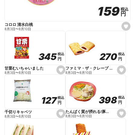
159
159
税込
税込
円
円
コロロ 清水白桃
s
8月3日
〜
8月10日
e
t
f
a
v
o
270
270
345
345
税込
税込
税込
税込
r
円
円
円
円
i
t
e
ファミマ・ザ・クレープ 生チョコ
甘栗むいちゃいました
s
s
8月3日
〜
8月10日
8月3日
〜
8月10日
e
e
t
t
f
f
a
a
v
v
o
o
398
398
127
127
税込
税込
税込
税込
r
r
円
円
円
円
i
i
t
t
e
e
たんぱく質が摂れる!豚しゃぶのパスタサラダ
千切りキャベツ
s
s
8月3日
〜
8月10日
8月3日
〜
8月10日
e
e
t
t
f
f
a
a
v
v