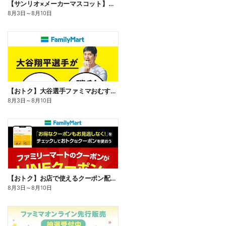
【サンリオ×メーカーマスコット】オリジナルグッズ貰える!
8月3日
～
8月10日
【おトク】大谷選手ファミマおむすび割
8月3日
～
8月10日
【おトク】お店で使えるクーポン配信中
8月3日
～
8月10日