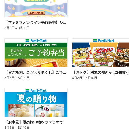
【ファミマオンライン先行販売】シルバニアファミリー
8月3日
～
8月10日
【旨さ格別、こだわり尽くし】ご予約弁当
8月3日
～
8月10日
8月3日
～
8月10日
【お中元】夏の贈り物をファミマで
8月3日
～
8月10日