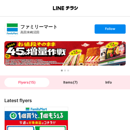
B
r
a
n
ファミリーマート
c
s
Follow
h
e
高田米崎沼田
T
t
o
f
p
o
l
l
o
w
Flyers
(
15
)
Items
(
7
)
Info
Latest flyers