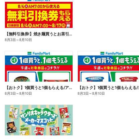
【無料引換券!】焼き麺買うとお茶引換券貰える!
8月3日
～
8月10日
【おトク】1個買うと1個もらえる/アイス
8月3日
～
8月10日
8月3日
～
8月10日