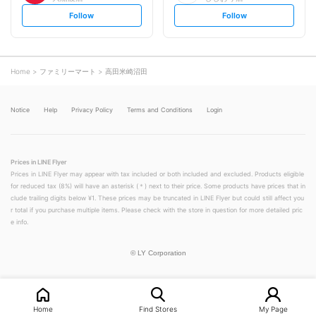
s
s
Follow
Follow
e
e
t
t
f
f
o
o
l
l
l
l
o
o
Home
ファミリーマート
高田米崎沼田
w
w
Notice
Help
Privacy Policy
Terms and Conditions
Login
Prices in LINE Flyer
Prices in LINE Flyer may appear with tax included or both included and excluded. Products eligible
for reduced tax (8%) will have an asterisk (＊) next to their price. Some products have prices that in
clude trailing digits below ¥1. These prices may be truncated in LINE Flyer but could still affect you
r total if you purchase multiple items. Please check with the store in question for more detailed pric
e info.
©
LY Corporation
Home
Find Stores
My Page