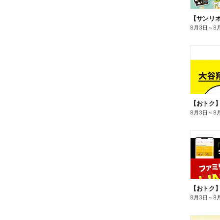
8月3日
～
8
8月3日
～
8
8月3日
～
8