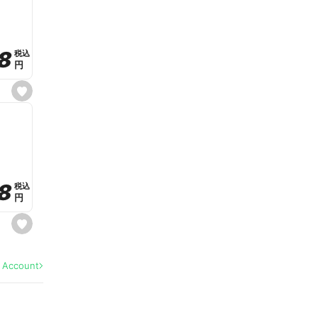
v
o
r
i
t
8
8
e
税込
税込
円
円
s
e
t
f
a
v
o
r
i
t
8
8
e
税込
税込
円
円
s
e
t
f
a
l Account
v
o
r
i
t