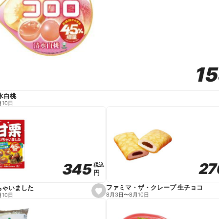
1
1
水白桃
月10日
27
27
345
345
税込
税込
円
円
ファミマ・ザ・クレープ 生チョコ
ちゃいました
s
8月3日
〜
8月10日
月10日
e
t
f
a