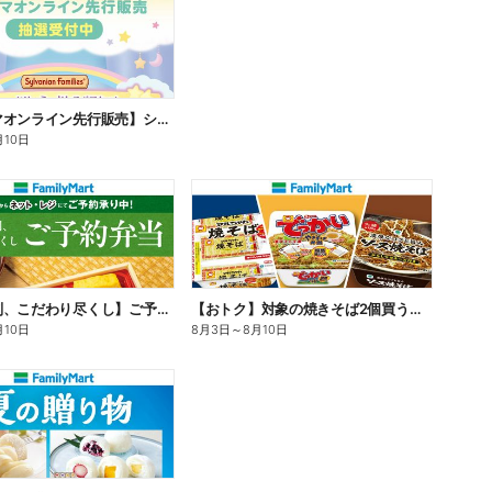
【ファミマオンライン先行販売】シルバニアファミリー
月10日
【旨さ格別、こだわり尽くし】ご予約弁当
【おトク】対象の焼きそば2個買うと100円引き!
月10日
8月3日
～
8月10日