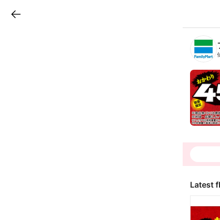
LINEチラシ
B
r
a
n
c
h
T
o
p
Latest f