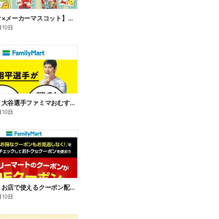
【サンリオ×メーカーマスコット】オリジナルグッズ貰える!
月10日
【おトク】大谷選手ファミマおむすび割
月10日
【おトク】お店で使えるクーポン配信中
月10日