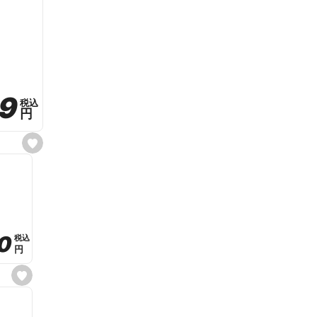
59
59
税込
税込
円
円
s
e
t
f
a
v
o
r
i
t
0
0
税込
税込
e
円
円
s
e
t
f
a