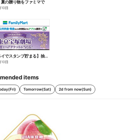
】夏の贈り物をファミマで
月10日
【ファミペイでスタンプ貯まる】抽選でペアチケットが当たる!
月10日
mended items
oday(Fri)
Tomorrow(Sat)
2d from now(Sun)