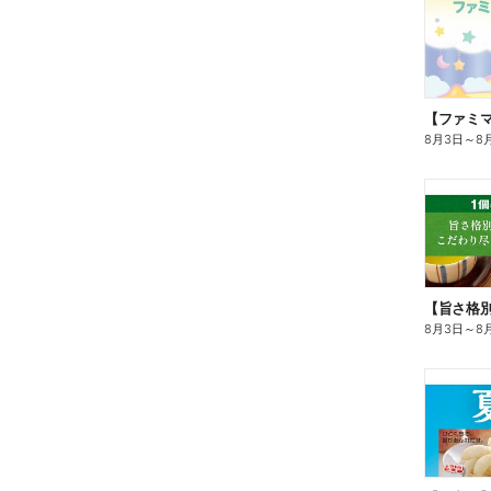
8月3日
～
8
8月3日
～
8