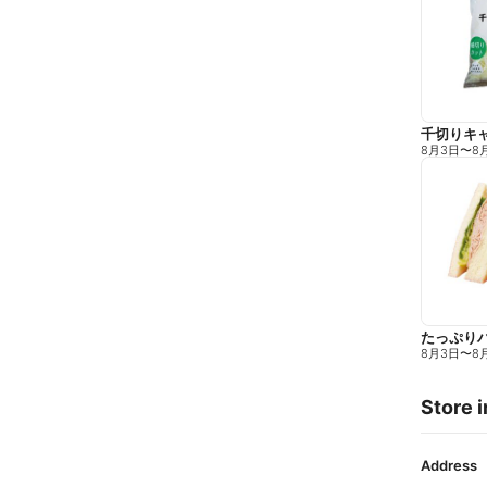
千切りキ
8月3日
〜
8
たっぷり
8月3日
〜
8
Store i
Address