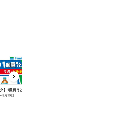
t
x
e
n
ク】1個買うと1個もらえる/麦茶
～
8月10日