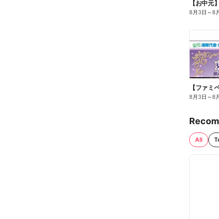
【お中元
8月3日
～
8
8月3日
～
8
Recom
All
T