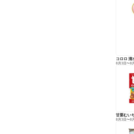
コロロ 清
8月3日
〜
8
甘栗むい
8月3日
〜
8