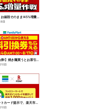
【おトク】お値段そのまま!45%増量作戦!
月8日
【無料引換券!】焼き麺買うとお茶引換券貰える!
月10日
楽天ポイントカード提示で、楽天市場でのお買い物がおトクに!
月10日