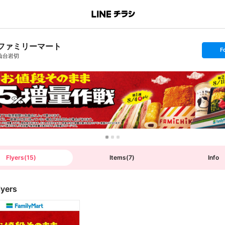
ファミリーマート
s
F
e
仙台岩切
t
f
o
l
l
o
w
Flyers
(
15
)
Items
(
7
)
Info
lyers