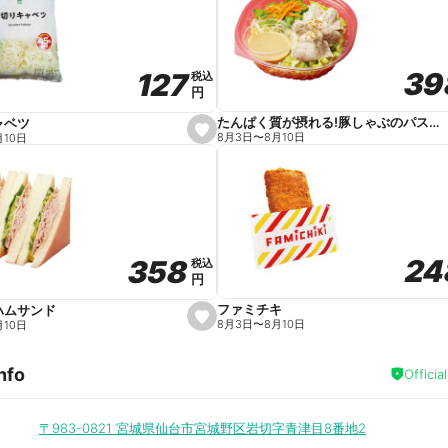
v
o
r
i
t
39
39
127
127
e
税込
税込
円
円
たんぱく質が摂れる!豚しゃぶのパスタサラダ
ャベツ
s
8月3日
〜
8月10日
月10日
e
t
f
a
v
o
r
i
t
24
24
358
358
e
税込
税込
円
円
ファミチキ
ハムサンド
s
8月3日
〜
8月10日
月10日
e
t
f
nfo
a
Officia
v
o
r
i
〒983-0821
宮城県仙台市宮城野区岩切字青津目8番地2
t