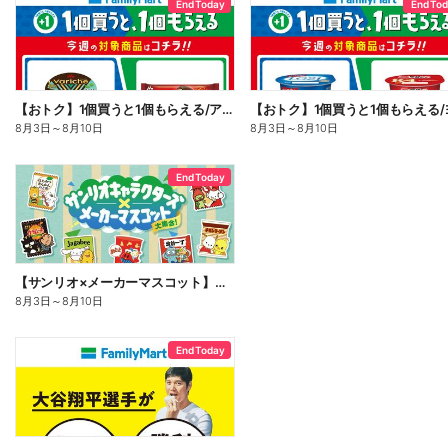
End Today
End To
【おトク】1個買うと1個もらえる/アイス
8月3日
～
8月10日
8月3日
～
8月10日
End Today
【サンリオ×メーカーマスコット】オリジナルグッズ貰える!
8月3日
～
8月10日
End Today