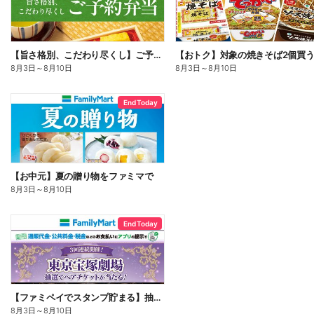
【旨さ格別、こだわり尽くし】ご予約弁当
8月3日
～
8月10日
8月3日
～
8月10日
End Today
【お中元】夏の贈り物をファミマで
8月3日
～
8月10日
End Today
【ファミペイでスタンプ貯まる】抽選でペアチケットが当たる!
8月3日
～
8月10日