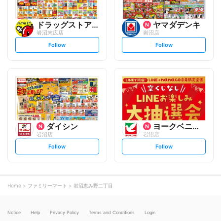
ドラッグストアモリ
ヤマダデンキ
岩沼末広店
岩沼店
s
s
Follow
Follow
e
e
t
t
f
f
o
o
l
l
l
l
o
o
w
w
ダイシン
ヨークベニマル
岩沼店
岩沼店
s
s
Follow
Follow
e
e
t
t
f
f
o
o
l
l
l
l
o
o
Home
ファミリーマート
岩沼恵み野二丁目
w
w
Notice
Help
Privacy Policy
Terms and Conditions
Login