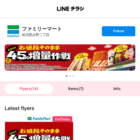
B
r
a
n
ファミリーマート
c
s
Follow
h
e
岩沼恵み野二丁目
T
t
o
f
p
o
l
l
o
w
Flyers
(
14
)
Items
(
7
)
Info
Latest flyers
End Today