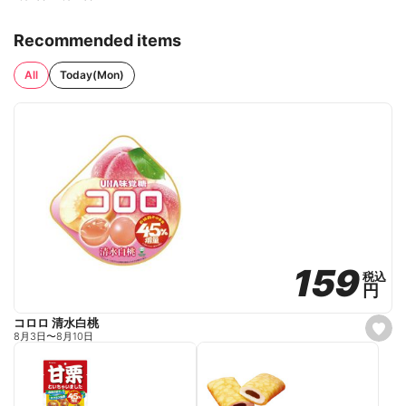
Recommended items
All
Today(Mon)
159
159
税込
税込
円
円
コロロ 清水白桃
s
8月3日
〜
8月10日
e
t
f
a
v
o