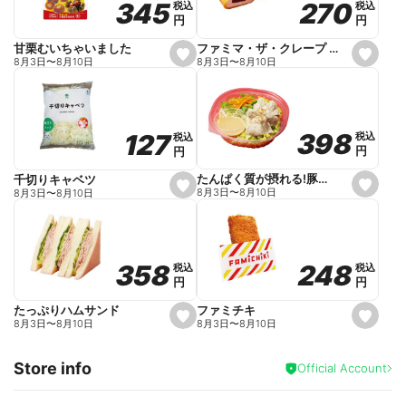
270
270
345
345
税込
税込
税込
税込
r
円
円
円
円
i
t
e
ファミマ・ザ・クレープ 生チョコ
甘栗むいちゃいました
s
s
8月3日
〜
8月10日
8月3日
〜
8月10日
e
e
t
t
f
f
a
a
v
v
o
o
398
398
127
127
税込
税込
税込
税込
r
r
円
円
円
円
i
i
t
t
e
e
たんぱく質が摂れる!豚しゃぶのパスタサラダ
千切りキャベツ
s
s
8月3日
〜
8月10日
8月3日
〜
8月10日
e
e
t
t
f
f
a
a
v
v
o
o
248
248
358
358
税込
税込
税込
税込
r
r
円
円
円
円
i
i
t
t
e
e
ファミチキ
たっぷりハムサンド
s
s
8月3日
〜
8月10日
8月3日
〜
8月10日
e
e
t
t
f
f
Store info
a
a
Official Account
v
v
o
o
r
r