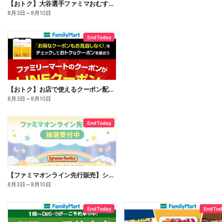
【おトク】大谷選手ファミマおむすび割
8月3日
～
8月10日
End Today
【おトク】お店で使えるクーポン配信中
8月3日
～
8月10日
End Today
【ファミマオンライン先行販売】シルバニアファミリー
8月3日
～
8月10日
End Today
End To