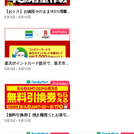
【おトク】お値段そのまま!45%増量作戦!
8月3日
～
8月10日
End Today
楽天ポイントカード提示で、楽天市場でのお買い物がおトクに!
8月3日
～
8月10日
End Today
【無料引換券!】焼き麺買うとお茶引換券貰える!
8月3日
～
8月10日