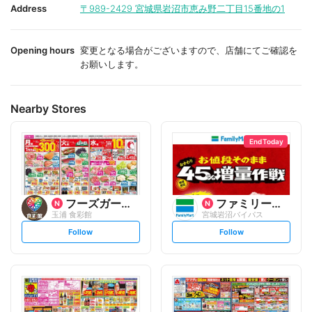
i
i
Address
〒989-2429
宮城県岩沼市恵み野二丁目15番地の1
t
t
e
e
Opening hours
変更となる場合がございますので、店舗にてご確認を
お願いします。
Nearby Stores
End Today
フーズガーデン
ファミリーマート
玉浦 食彩館
宮城岩沼バイパス
s
s
Follow
Follow
e
e
t
t
f
f
o
o
l
l
l
l
o
o
w
w