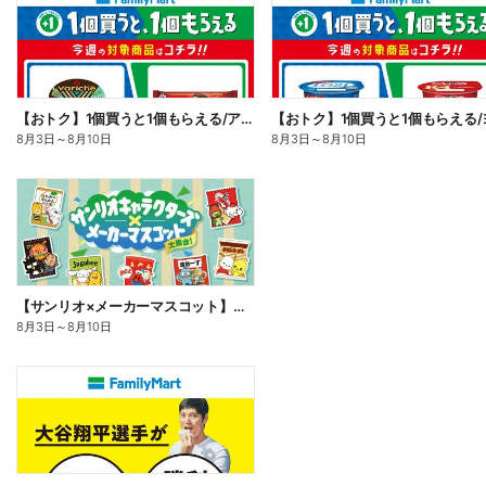
【おトク】1個買うと1個もらえる/アイス
8月3日
～
8月10日
8月3日
～
8月10日
【サンリオ×メーカーマスコット】オリジナルグッズ貰える!
8月3日
～
8月10日