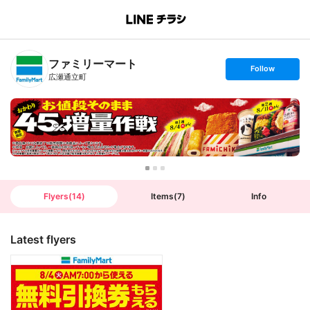
B
r
a
n
ファミリーマート
c
s
Follow
h
e
広瀬通立町
T
t
o
f
p
o
l
l
o
w
Flyers
(
14
)
Items
(
7
)
Info
Latest flyers