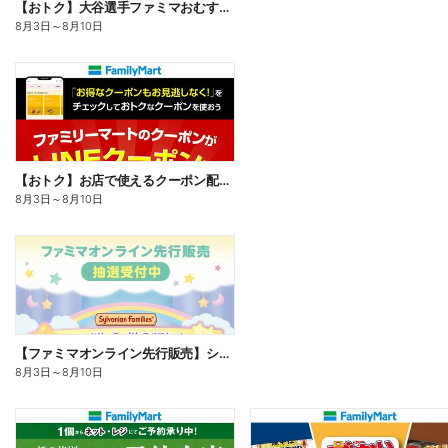
【おトク】大谷選手ファミマおむすび割
8月3日
～
8月10日
【おトク】お店で使えるクーポン配信中
8月3日
～
8月10日
【ファミマオンライン先行販売】シルバニアファミリー
8月3日
～
8月10日