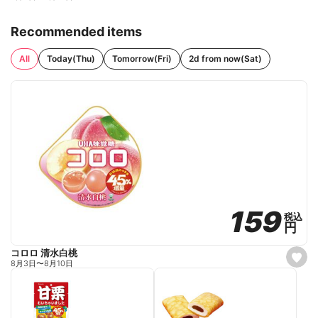
Recommended items
All
Today(Thu)
Tomorrow(Fri)
2d from now(Sat)
159
159
税込
税込
円
円
コロロ 清水白桃
s
8月3日
〜
8月10日
e
t
f
a
v
o