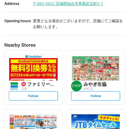
i
i
Address
〒980-0822
宮城県仙台市青葉区立町2-1
t
t
e
e
Opening hours
変更となる場合がございますので、店舗にてご確認を
お願いします。
Nearby Stores
ファミリーマート
みやぎ生協
立町
木町店
s
s
Follow
Follow
e
e
t
t
f
f
o
o
l
l
l
l
o
o
w
w