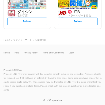
ダイシン
JTB
名掛丁店
トラベルゲート仙台
s
s
Follow
Follow
e
e
t
t
f
f
o
o
l
l
l
l
o
o
Home
ファミリーマート
広瀬通立町
w
w
Notice
Help
Privacy Policy
Terms and Conditions
Login
Prices in LINE Flyer
Prices in LINE Flyer may appear with tax included or both included and excluded. Products eligible
for reduced tax (8%) will have an asterisk (＊) next to their price. Some products have prices that in
clude trailing digits below ¥1. These prices may be truncated in LINE Flyer but could still affect you
r total if you purchase multiple items. Please check with the store in question for more detailed pric
e info.
©
LY Corporation