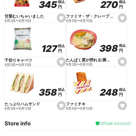
270
270
345
345
税込
税込
税込
税込
r
円
円
円
円
i
t
e
ファミマ・ザ・クレープ 生チョコ
甘栗むいちゃいました
s
s
8月3日
〜
8月10日
8月3日
〜
8月10日
e
e
t
t
f
f
a
a
v
v
o
o
398
398
127
127
税込
税込
税込
税込
r
r
円
円
円
円
i
i
t
t
e
e
たんぱく質が摂れる!豚しゃぶのパスタサラダ
千切りキャベツ
s
s
8月3日
〜
8月10日
8月3日
〜
8月10日
e
e
t
t
f
f
a
a
v
v
o
o
248
248
358
358
税込
税込
税込
税込
r
r
円
円
円
円
i
i
t
t
e
e
ファミチキ
たっぷりハムサンド
s
s
8月3日
〜
8月10日
8月3日
〜
8月10日
e
e
t
t
f
f
Store info
a
a
Official Account
v
v
o
o
r
r