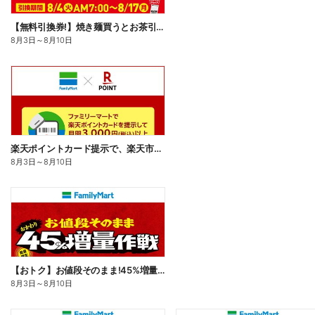
【無料引換券!】焼き麺買うとお茶引換券貰える!
8月3日
～
8月10日
楽天ポイントカード提示で、楽天市場でのお買い物がおトクに!
8月3日
～
8月10日
【おトク】お値段そのまま!45%増量作戦!
8月3日
～
8月10日