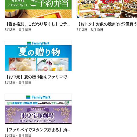
【旨さ格別、こだわり尽くし】ご予約弁当
8月3日
～
8月10日
8月3日
～
8月10日
【お中元】夏の贈り物をファミマで
8月3日
～
8月10日
【ファミペイでスタンプ貯まる】抽選でペアチケットが当たる!
8月3日
～
8月10日