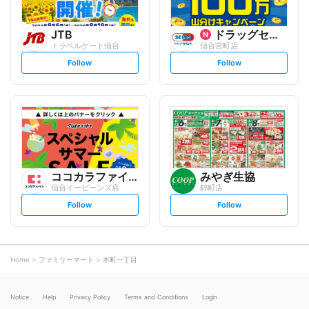
JTB
ドラッグセイムス
トラベルゲート仙台
仙台宮町店
s
s
Follow
Follow
e
e
t
t
f
f
o
o
l
l
l
l
o
o
w
w
ココカラファイン
みやぎ生協
仙台イービーンズ店
錦町店
s
s
Follow
Follow
e
e
t
t
f
f
o
o
l
l
l
l
o
o
Home
ファミリーマート
本町一丁目
w
w
Notice
Help
Privacy Policy
Terms and Conditions
Login