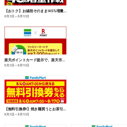
【おトク】お値段そのまま!45%増量作戦!
8月3日
～
8月10日
楽天ポイントカード提示で、楽天市場でのお買い物がおトクに!
8月3日
～
8月10日
【無料引換券!】焼き麺買うとお茶引換券貰える!
8月3日
～
8月10日