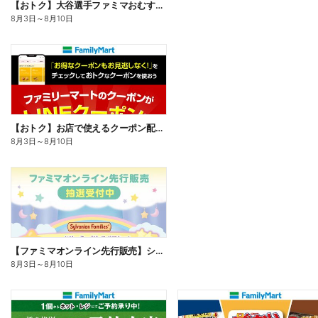
【おトク】大谷選手ファミマおむすび割
8月3日
～
8月10日
【おトク】お店で使えるクーポン配信中
8月3日
～
8月10日
【ファミマオンライン先行販売】シルバニアファミリー
8月3日
～
8月10日