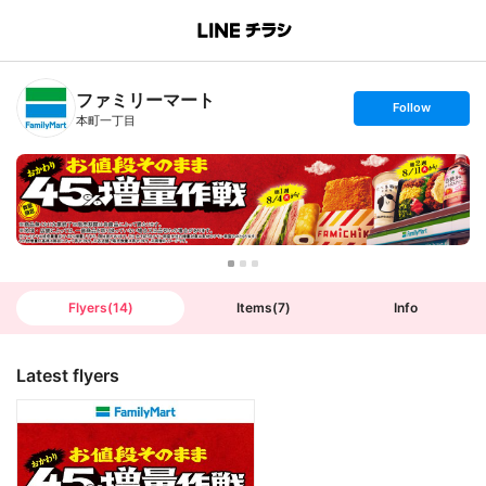
B
r
a
n
ファミリーマート
c
s
Follow
h
e
本町一丁目
T
t
o
f
p
o
l
l
o
w
Flyers
(
14
)
Items
(
7
)
Info
Latest flyers