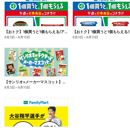
【おトク】1個買うと1個もらえる/アイス
8月3日
～
8月10日
8月3日
～
8月10日
【サンリオ×メーカーマスコット】オリジナルグッズ貰える!
8月3日
～
8月10日