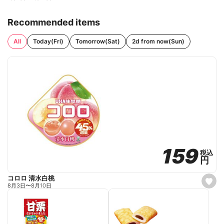
Recommended items
All
Today(Fri)
Tomorrow(Sat)
2d from now(Sun)
159
159
税込
税込
円
円
コロロ 清水白桃
s
8月3日
〜
8月10日
e
t
f
a
v
o