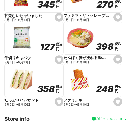
270
270
345
345
税込
税込
税込
税込
r
円
円
円
円
i
t
e
ファミマ・ザ・クレープ 生チョコ
甘栗むいちゃいました
s
s
8月3日
〜
8月10日
8月3日
〜
8月10日
e
e
t
t
f
f
a
a
v
v
o
o
398
398
127
127
税込
税込
税込
税込
r
r
円
円
円
円
i
i
t
t
e
e
たんぱく質が摂れる!豚しゃぶのパスタサラダ
千切りキャベツ
s
s
8月3日
〜
8月10日
8月3日
〜
8月10日
e
e
t
t
f
f
a
a
v
v
o
o
248
248
358
358
税込
税込
税込
税込
r
r
円
円
円
円
i
i
t
t
e
e
ファミチキ
たっぷりハムサンド
s
s
8月3日
〜
8月10日
8月3日
〜
8月10日
e
e
t
t
f
f
Store info
a
a
Official Account
v
v
o
o
r
r