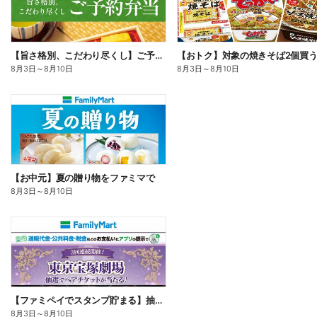
【旨さ格別、こだわり尽くし】ご予約弁当
8月3日
～
8月10日
8月3日
～
8月10日
【お中元】夏の贈り物をファミマで
8月3日
～
8月10日
【ファミペイでスタンプ貯まる】抽選でペアチケットが当たる!
8月3日
～
8月10日