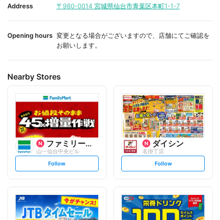
i
i
Address
〒980-0014
宮城県仙台市青葉区本町1-1-7
t
t
e
e
Opening hours
変更となる場合がございますので、店舗にてご確認を
お願いします。
Nearby Stores
ファミリーマート
ダイシン
山一仙台中央ビル
名掛丁店
s
s
Follow
Follow
e
e
t
t
f
f
o
o
l
l
l
l
o
o
w
w