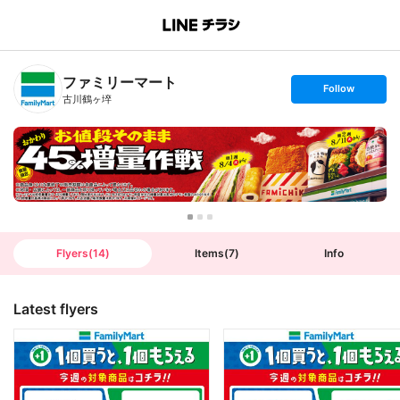
B
r
a
n
ファミリーマート
c
s
Follow
h
e
古川鶴ヶ埣
T
t
o
f
p
o
l
l
o
w
Flyers
(
14
)
Items
(
7
)
Info
Latest flyers