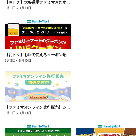
【おトク】大谷選手ファミマおむすび割
8月3日
～
8月10日
【おトク】お店で使えるクーポン配信中
8月3日
～
8月10日
【ファミマオンライン先行販売】シルバニアファミリー
8月3日
～
8月10日