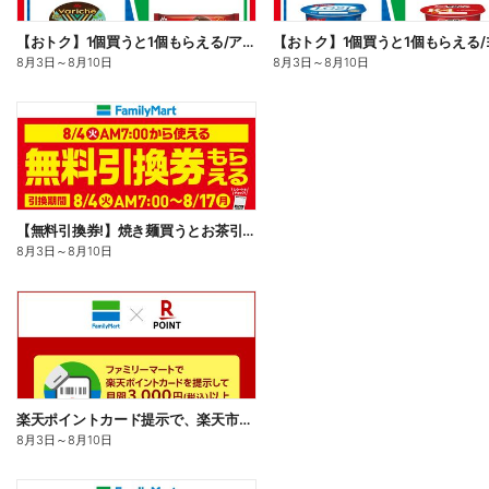
【おトク】1個買うと1個もらえる/アイス
8月3日
～
8月10日
8月3日
～
8月10日
【無料引換券!】焼き麺買うとお茶引換券貰える!
8月3日
～
8月10日
楽天ポイントカード提示で、楽天市場でのお買い物がおトクに!
8月3日
～
8月10日