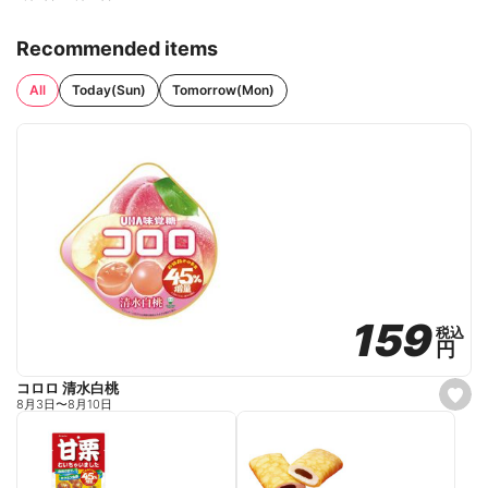
Recommended items
All
Today(Sun)
Tomorrow(Mon)
159
159
税込
税込
円
円
コロロ 清水白桃
s
8月3日
〜
8月10日
e
t
f
a
v
o