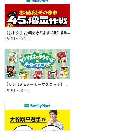
【おトク】お値段そのまま!45%増量作戦!
8月3日
～
8月10日
【サンリオ×メーカーマスコット】オリジナルグッズ貰える!
8月3日
～
8月10日