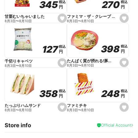
270
270
345
345
税込
税込
税込
税込
r
円
円
円
円
i
t
e
ファミマ・ザ・クレープ 生チョコ
甘栗むいちゃいました
s
s
8月3日
〜
8月10日
8月3日
〜
8月10日
e
e
t
t
f
f
a
a
v
v
o
o
398
398
127
127
税込
税込
税込
税込
r
r
円
円
円
円
i
i
t
t
e
e
たんぱく質が摂れる!豚しゃぶのパスタサラダ
千切りキャベツ
s
s
8月3日
〜
8月10日
8月3日
〜
8月10日
e
e
t
t
f
f
a
a
v
v
o
o
248
248
358
358
税込
税込
税込
税込
r
r
円
円
円
円
i
i
t
t
e
e
ファミチキ
たっぷりハムサンド
s
s
8月3日
〜
8月10日
8月3日
〜
8月10日
e
e
t
t
f
f
Store info
a
a
Official Account
v
v
o
o
r
r