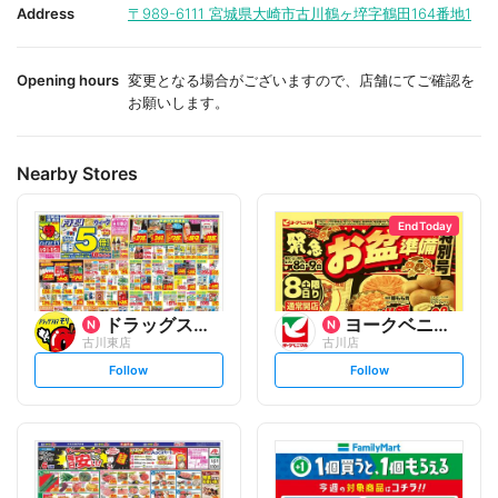
i
i
Address
〒989-6111
宮城県大崎市古川鶴ヶ埣字鶴田164番地1
t
t
e
e
Opening hours
変更となる場合がございますので、店舗にてご確認を
お願いします。
Nearby Stores
End Today
ドラッグストアモリ
ヨークベニマル
古川東店
古川店
s
s
Follow
Follow
e
e
t
t
f
f
o
o
l
l
l
l
o
o
w
w