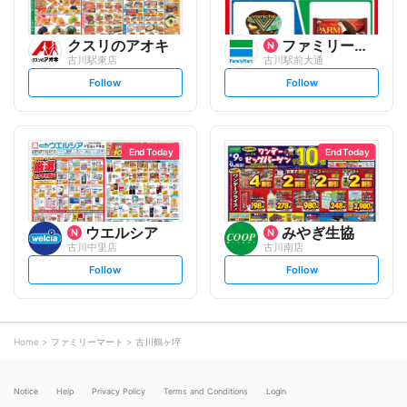
クスリのアオキ
ファミリーマート
古川駅東店
古川駅前大通
s
s
Follow
Follow
e
e
t
t
f
f
o
o
l
l
l
l
o
o
End Today
End Today
w
w
ウエルシア
みやぎ生協
古川中里店
古川南店
s
s
Follow
Follow
e
e
t
t
f
f
o
o
l
l
l
l
o
o
Home
ファミリーマート
古川鶴ヶ埣
w
w
Notice
Help
Privacy Policy
Terms and Conditions
Login