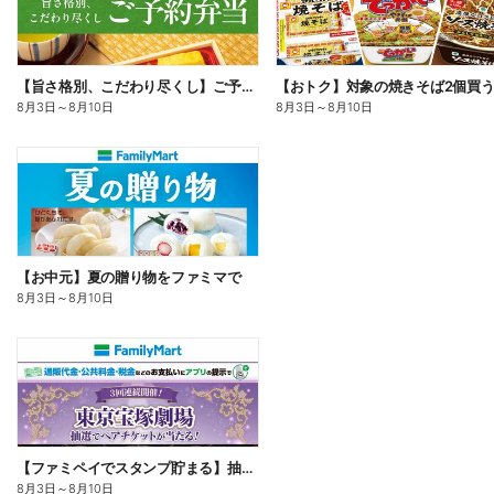
【旨さ格別、こだわり尽くし】ご予約弁当
8月3日
～
8月10日
8月3日
～
8月10日
【お中元】夏の贈り物をファミマで
8月3日
～
8月10日
【ファミペイでスタンプ貯まる】抽選でペアチケットが当たる!
8月3日
～
8月10日