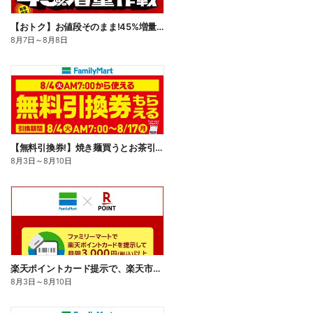
【おトク】お値段そのまま!45%増量作戦!
8月7日
～
8月8日
【無料引換券!】焼き麺買うとお茶引換券貰える!
8月3日
～
8月10日
楽天ポイントカード提示で、楽天市場でのお買い物がおトクに!
8月3日
～
8月10日