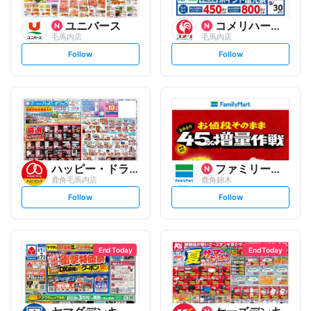
ユニバース
コメリハード&グリーン
毛馬内店
毛馬内店
s
s
Follow
Follow
e
e
t
t
f
f
o
o
l
l
l
l
o
o
w
w
ハッピー・ドラッグ
ファミリーマート
鹿角毛馬内店
鹿角錦木
s
s
Follow
Follow
e
e
t
t
f
f
o
o
l
l
l
l
o
o
End Today
End Today
w
w