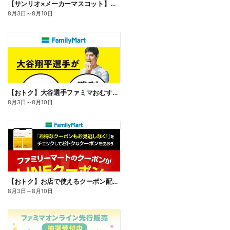
【サンリオ×メーカーマスコット】オリジナルグッズ貰える!
8月3日
～
8月10日
【おトク】大谷選手ファミマおむすび割
8月3日
～
8月10日
【おトク】お店で使えるクーポン配信中
8月3日
～
8月10日