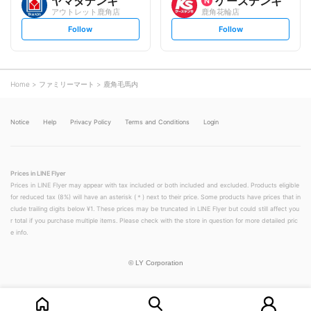
ヤマダデンキ
ケーズデンキ
アウトレット鹿角店
鹿角花輪店
s
s
Follow
Follow
e
e
t
t
f
f
o
o
l
l
l
l
o
o
Home
ファミリーマート
鹿角毛馬内
w
w
Notice
Help
Privacy Policy
Terms and Conditions
Login
Prices in LINE Flyer
Prices in LINE Flyer may appear with tax included or both included and excluded. Products eligible
for reduced tax (8%) will have an asterisk (＊) next to their price. Some products have prices that in
clude trailing digits below ¥1. These prices may be truncated in LINE Flyer but could still affect you
r total if you purchase multiple items. Please check with the store in question for more detailed pric
e info.
©
LY Corporation