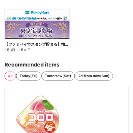
【ファミペイでスタンプ貯まる】抽選でペアチケットが当たる!
8月3日
～
8月10日
Recommended items
All
Today(Fri)
Tomorrow(Sat)
2d from now(Sun)