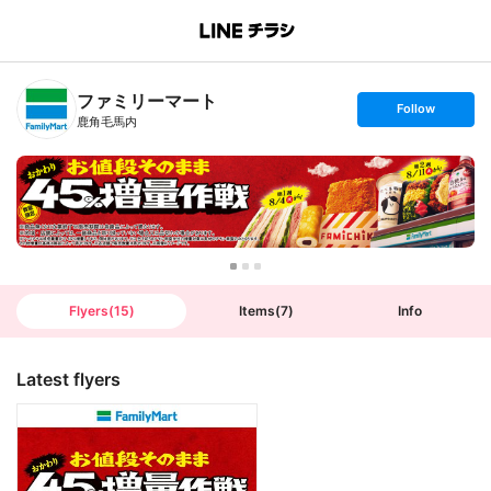
B
r
a
n
ファミリーマート
c
s
Follow
h
e
鹿角毛馬内
T
t
o
f
p
o
l
l
o
w
Flyers
(
15
)
Items
(
7
)
Info
Latest flyers