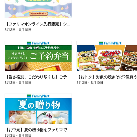
【ファミマオンライン先行販売】シルバニアファミリー
8月3日
～
8月10日
【旨さ格別、こだわり尽くし】ご予約弁当
8月3日
～
8月10日
8月3日
～
8月10日
【お中元】夏の贈り物をファミマで
8月3日
～
8月10日