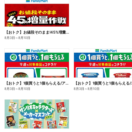
【おトク】お値段そのまま!45%増量作戦!
8月3日
～
8月10日
【おトク】1個買うと1個もらえる/アイス
8月3日
～
8月10日
8月3日
～
8月10日