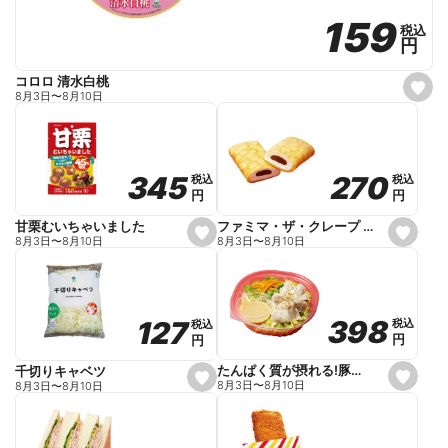
159
159
税込
税込
円
円
コロロ 清水白桃
s
8月3日
〜
8月10日
e
t
f
a
v
o
270
270
345
345
税込
税込
税込
税込
r
円
円
円
円
i
t
e
ファミマ・ザ・クレープ 生チョコ
甘栗むいちゃいました
s
s
8月3日
〜
8月10日
8月3日
〜
8月10日
e
e
t
t
f
f
a
a
v
v
o
o
398
398
127
127
税込
税込
税込
税込
r
r
円
円
円
円
i
i
t
t
e
e
たんぱく質が摂れる!豚しゃぶのパスタサラダ
千切りキャベツ
s
s
8月3日
〜
8月10日
8月3日
〜
8月10日
e
e
t
t
f
f
a
a
v
v