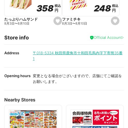
o
o
248
248
358
358
税込
税込
税込
税込
r
r
円
円
円
円
i
i
t
t
e
e
ファミチキ
たっぷりハムサンド
s
s
8月3日
〜
8月10日
8月3日
〜
8月10日
e
e
t
t
f
f
Store info
a
a
Official Account
v
v
o
o
r
r
i
i
Address
〒018-5334
秋田県鹿角市十和田毛馬内字下寄熊35番
t
t
1
e
e
Opening hours
変更となる場合がございますので、店舗にてご確認を
お願いします。
Nearby Stores