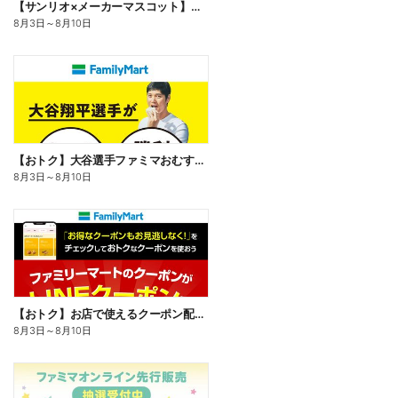
【サンリオ×メーカーマスコット】オリジナルグッズ貰える!
8月3日
～
8月10日
【おトク】大谷選手ファミマおむすび割
8月3日
～
8月10日
【おトク】お店で使えるクーポン配信中
8月3日
～
8月10日