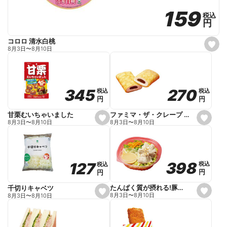
159
159
税込
税込
円
円
コロロ 清水白桃
s
8月3日
〜
8月10日
e
t
f
a
v
o
270
270
345
345
税込
税込
税込
税込
r
円
円
円
円
i
t
e
ファミマ・ザ・クレープ 生チョコ
甘栗むいちゃいました
s
s
8月3日
〜
8月10日
8月3日
〜
8月10日
e
e
t
t
f
f
a
a
v
v
o
o
398
398
127
127
税込
税込
税込
税込
r
r
円
円
円
円
i
i
t
t
e
e
たんぱく質が摂れる!豚しゃぶのパスタサラダ
千切りキャベツ
s
s
8月3日
〜
8月10日
8月3日
〜
8月10日
e
e
t
t
f
f
a
a
v
v