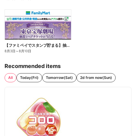
【ファミペイでスタンプ貯まる】抽選でペアチケットが当たる!
8月3日
～
8月10日
Recommended items
All
Today(Fri)
Tomorrow(Sat)
2d from now(Sun)