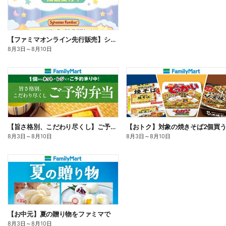
【ファミマオンライン先行販売】シルバニアファミリー
8月3日
～
8月10日
【旨さ格別、こだわり尽くし】ご予約弁当
8月3日
～
8月10日
8月3日
～
8月10日
【お中元】夏の贈り物をファミマで
8月3日
～
8月10日