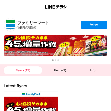
B
r
a
n
ファミリーマート
c
s
Follow
h
e
秋田能代明治町
T
t
o
f
p
o
l
l
o
w
Flyers
(
15
)
Items
(
7
)
Info
Latest flyers