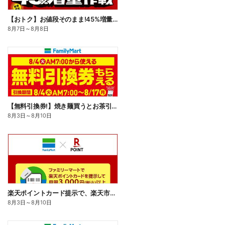
【おトク】お値段そのまま!45%増量作戦!
8月7日
～
8月8日
【無料引換券!】焼き麺買うとお茶引換券貰える!
8月3日
～
8月10日
楽天ポイントカード提示で、楽天市場でのお買い物がおトクに!
8月3日
～
8月10日