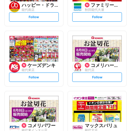
ハッピー・ドラッグ
ファミリーマート
能代南店
秋田能代大瀬
s
s
Follow
Follow
e
e
t
t
f
f
o
o
l
l
l
l
o
o
w
w
ケーズデンキ
コメリハード&グリーン
能代東店
能代店
s
s
Follow
Follow
e
e
t
t
f
f
o
o
l
l
l
l
o
o
w
w
コメリパワー
マックスバリュ
能代東インター店
能代北店