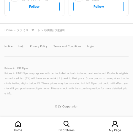
s
s
Follow
Follow
e
e
t
t
f
f
o
o
l
l
l
l
o
o
Home
ファミリーマート
秋田能代明治町
w
w
Notice
Help
Privacy Policy
Terms and Conditions
Login
Prices in LINE Flyer
Prices in LINE Flyer may appear with tax included or both included and excluded. Products eligible
for reduced tax (8%) will have an asterisk (＊) next to their price. Some products have prices that in
clude trailing digits below ¥1. These prices may be truncated in LINE Flyer but could still affect you
r total if you purchase multiple items. Please check with the store in question for more detailed pric
e info.
©
LY Corporation
Home
Find Stores
My Page