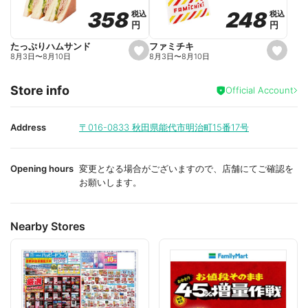
o
o
248
248
358
358
税込
税込
税込
税込
r
r
円
円
円
円
i
i
t
t
e
e
ファミチキ
たっぷりハムサンド
s
s
8月3日
〜
8月10日
8月3日
〜
8月10日
e
e
t
t
f
f
Store info
a
a
Official Account
v
v
o
o
r
r
i
i
Address
〒016-0833
秋田県能代市明治町15番17号
t
t
e
e
Opening hours
変更となる場合がございますので、店舗にてご確認を
お願いします。
Nearby Stores