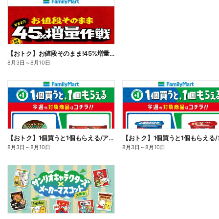
【おトク】お値段そのまま!45%増量作戦!
8月3日
～
8月10日
【おトク】1個買うと1個もらえる/アイス
8月3日
～
8月10日
8月3日
～
8月10日