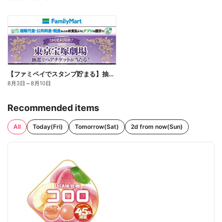
【ファミペイでスタンプ貯まる】抽選でペアチケットが当たる!
8月3日
～
8月10日
Recommended items
All
Today(Fri)
Tomorrow(Sat)
2d from now(Sun)