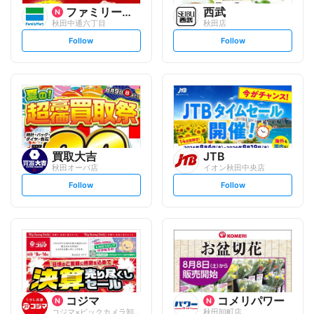
ファミリーマート
西武
秋田中通六丁目
秋田店
s
s
Follow
Follow
e
e
t
t
f
f
o
o
l
l
l
l
o
o
w
w
買取大吉
JTB
秋田オーパ店
イオン秋田中央店
s
s
Follow
Follow
e
e
t
t
f
f
o
o
l
l
l
l
o
o
w
w
コジマ
コメリパワー
コジマ×ビックカメラ卸団地店
秋田卸町店