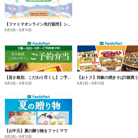
【ファミマオンライン先行販売】シルバニアファミリー
8月3日
～
8月10日
【旨さ格別、こだわり尽くし】ご予約弁当
8月3日
～
8月10日
8月3日
～
8月10日
【お中元】夏の贈り物をファミマで
8月3日
～
8月10日