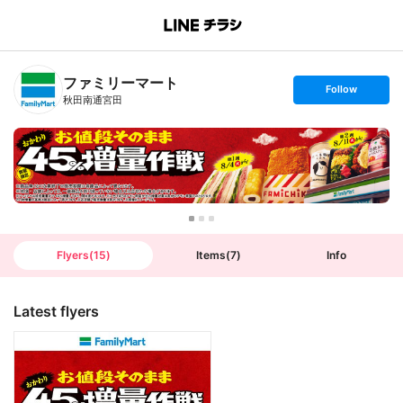
B
r
a
n
ファミリーマート
c
s
Follow
h
e
秋田南通宮田
T
t
o
f
p
o
l
l
o
w
Flyers
(
15
)
Items
(
7
)
Info
Latest flyers