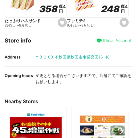
o
o
248
248
358
358
税込
税込
税込
税込
r
r
円
円
円
円
i
i
t
t
e
e
ファミチキ
たっぷりハムサンド
s
s
8月3日
〜
8月10日
8月3日
〜
8月10日
e
e
t
t
f
f
Store info
a
a
Official Account
v
v
o
o
r
r
i
i
Address
〒010-0014
秋田県秋田市南通宮田16-46
t
t
e
e
Opening hours
変更となる場合がございますので、店舗にてご確認を
お願いします。
Nearby Stores