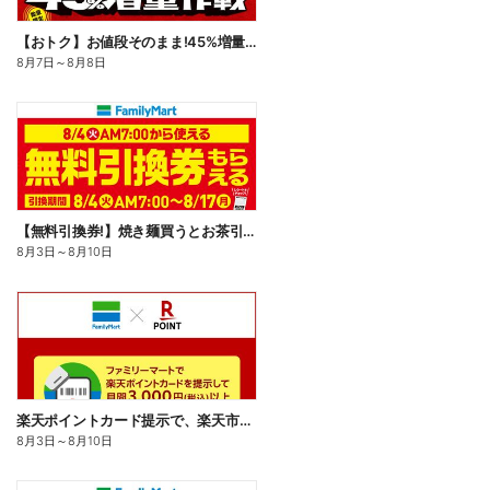
【おトク】お値段そのまま!45%増量作戦!
8月7日
～
8月8日
【無料引換券!】焼き麺買うとお茶引換券貰える!
8月3日
～
8月10日
楽天ポイントカード提示で、楽天市場でのお買い物がおトクに!
8月3日
～
8月10日