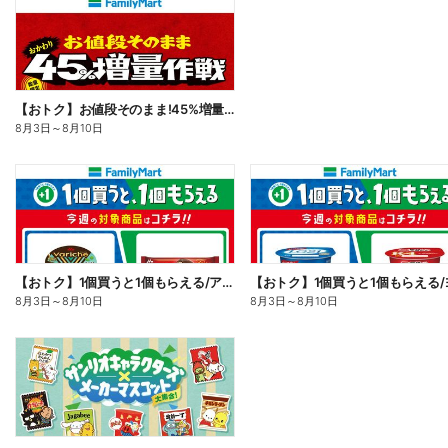
【おトク】お値段そのまま!45%増量作戦!
8月3日
～
8月10日
【おトク】1個買うと1個もらえる/アイス
8月3日
～
8月10日
8月3日
～
8月10日