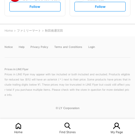
s
s
Follow
Follow
e
e
t
t
f
f
o
o
l
l
l
l
o
o
Home
ファミリーマート
秋田南通宮田
w
w
Notice
Help
Privacy Policy
Terms and Conditions
Login
Prices in LINE Flyer
Prices in LINE Flyer may appear with tax included or both included and excluded. Products eligible
for reduced tax (8%) will have an asterisk (＊) next to their price. Some products have prices that in
clude trailing digits below ¥1. These prices may be truncated in LINE Flyer but could still affect you
r total if you purchase multiple items. Please check with the store in question for more detailed pric
e info.
©
LY Corporation
Home
Find Stores
My Page