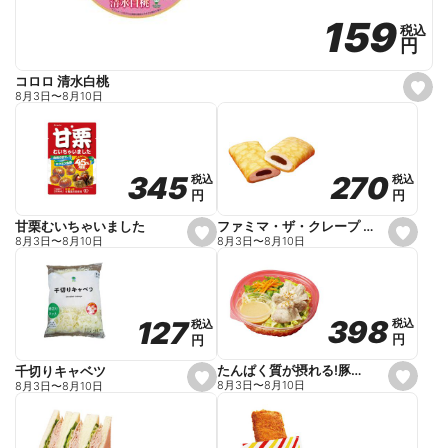
159
159
税込
税込
円
円
コロロ 清水白桃
s
8月3日
〜
8月10日
e
t
f
a
v
o
270
270
345
345
税込
税込
税込
税込
r
円
円
円
円
i
t
e
ファミマ・ザ・クレープ 生チョコ
甘栗むいちゃいました
s
s
8月3日
〜
8月10日
8月3日
〜
8月10日
e
e
t
t
f
f
a
a
v
v
o
o
398
398
127
127
税込
税込
税込
税込
r
r
円
円
円
円
i
i
t
t
e
e
たんぱく質が摂れる!豚しゃぶのパスタサラダ
千切りキャベツ
s
s
8月3日
〜
8月10日
8月3日
〜
8月10日
e
e
t
t
f
f
a
a
v
v