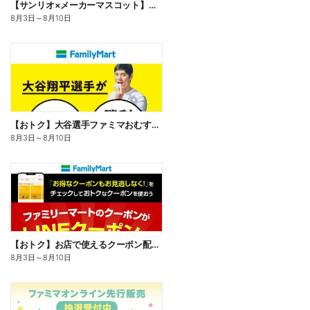
【サンリオ×メーカーマスコット】オリジナルグッズ貰える!
8月3日
～
8月10日
【おトク】大谷選手ファミマおむすび割
8月3日
～
8月10日
【おトク】お店で使えるクーポン配信中
8月3日
～
8月10日