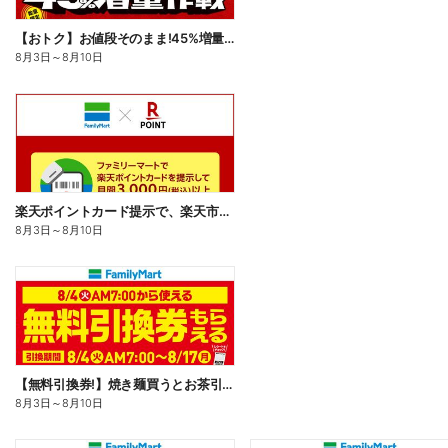
【おトク】お値段そのまま!45%増量作戦!
8月3日
～
8月10日
楽天ポイントカード提示で、楽天市場でのお買い物がおトクに!
8月3日
～
8月10日
【無料引換券!】焼き麺買うとお茶引換券貰える!
8月3日
～
8月10日