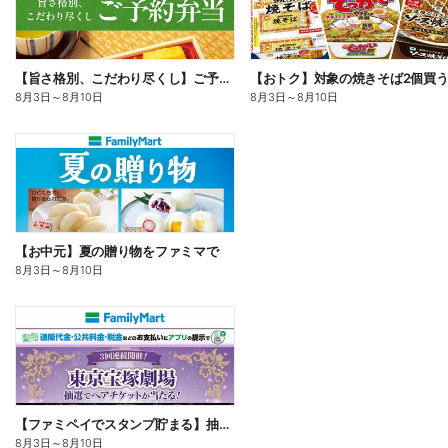
【旨さ格別、こだわり尽くし】ご予約弁当
8月3日
～
8月10日
8月3日
～
8月10日
【お中元】夏の贈り物をファミマで
8月3日
～
8月10日
【ファミペイでスタンプ貯まる】抽選でペアチケットが当たる!
8月3日
～
8月10日