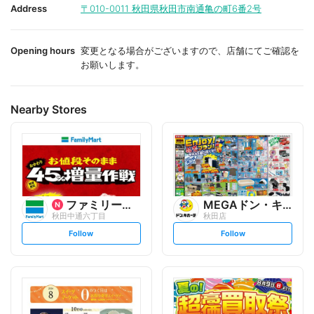
i
i
Address
〒010-0011
秋田県秋田市南通亀の町6番2号
t
t
e
e
Opening hours
変更となる場合がございますので、店舗にてご確認を
お願いします。
Nearby Stores
ファミリーマート
MEGAドン・キホーテ
秋田中通六丁目
秋田店
s
s
Follow
Follow
e
e
t
t
f
f
o
o
l
l
l
l
o
o
w
w