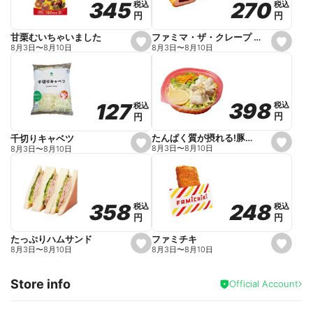
270
270
345
345
税込
税込
税込
税込
r
円
円
円
円
i
t
e
ファミマ・ザ・クレープ 生チョコ
甘栗むいちゃいました
s
s
8月3日
〜
8月10日
8月3日
〜
8月10日
e
e
t
t
f
f
a
a
v
v
o
o
398
398
127
127
税込
税込
税込
税込
r
r
円
円
円
円
i
i
t
t
e
e
たんぱく質が摂れる!豚しゃぶのパスタサラダ
千切りキャベツ
s
s
8月3日
〜
8月10日
8月3日
〜
8月10日
e
e
t
t
f
f
a
a
v
v
o
o
248
248
358
358
税込
税込
税込
税込
r
r
円
円
円
円
i
i
t
t
e
e
ファミチキ
たっぷりハムサンド
s
s
8月3日
〜
8月10日
8月3日
〜
8月10日
e
e
t
t
f
f
Store info
a
a
Official Account
v
v
o
o
r
r