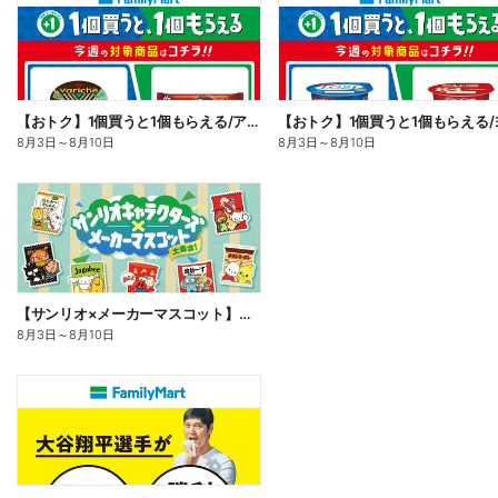
【おトク】1個買うと1個もらえる/アイス
8月3日
～
8月10日
8月3日
～
8月10日
【サンリオ×メーカーマスコット】オリジナルグッズ貰える!
8月3日
～
8月10日