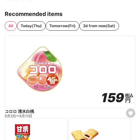
Recommended items
All
Today(Thu)
Tomorrow(Fri)
2d from now(Sat)
159
159
税込
税込
円
円
コロロ 清水白桃
s
8月3日
〜
8月10日
e
t
f
a
v
o