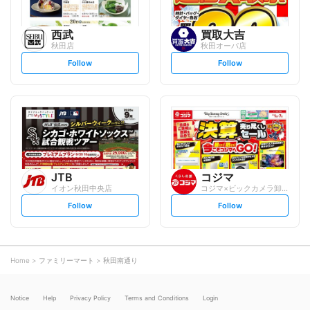
西武
買取大吉
秋田店
秋田オーパ店
s
s
Follow
Follow
e
e
t
t
f
f
o
o
l
l
l
l
o
o
w
w
JTB
コジマ
イオン秋田中央店
コジマ×ビックカメラ卸団地店
s
s
Follow
Follow
e
e
t
t
f
f
o
o
l
l
l
l
o
o
Home
ファミリーマート
秋田南通り
w
w
Notice
Help
Privacy Policy
Terms and Conditions
Login