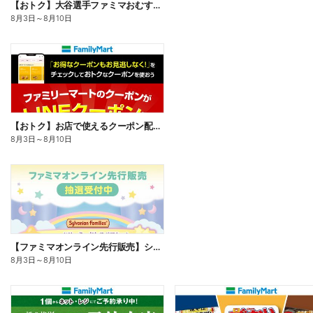
【おトク】大谷選手ファミマおむすび割
8月3日
～
8月10日
【おトク】お店で使えるクーポン配信中
8月3日
～
8月10日
【ファミマオンライン先行販売】シルバニアファミリー
8月3日
～
8月10日