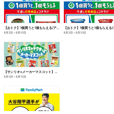
【おトク】1個買うと1個もらえる/アイス
8月3日
～
8月10日
8月3日
～
8月10日
【サンリオ×メーカーマスコット】オリジナルグッズ貰える!
8月3日
～
8月10日