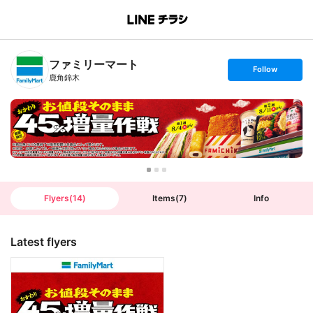
B
r
a
n
ファミリーマート
c
s
Follow
h
e
鹿角錦木
T
t
o
f
p
o
l
l
o
w
Flyers
(
14
)
Items
(
7
)
Info
Latest flyers