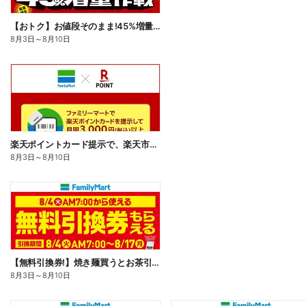
【おトク】お値段そのまま!45%増量作戦!
8月3日
～
8月10日
楽天ポイントカード提示で、楽天市場でのお買い物がおトクに!
8月3日
～
8月10日
【無料引換券!】焼き麺買うとお茶引換券貰える!
8月3日
～
8月10日