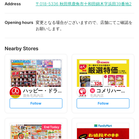
i
i
Address
〒018-5336
秋田県鹿角市十和田錦木字浜田39番地2
t
t
e
e
Opening hours
変更となる場合がございますので、店舗にてご確認を
お願いします。
Nearby Stores
ハッピー・ドラッグ
コメリハード&グリーン
鹿角毛馬内店
毛馬内店
s
s
Follow
Follow
e
e
t
t
f
f
o
o
l
l
l
l
o
o
End Today
w
w