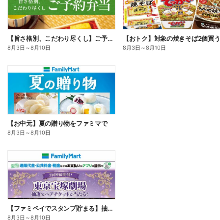
【旨さ格別、こだわり尽くし】ご予約弁当
8月3日
～
8月10日
8月3日
～
8月10日
【お中元】夏の贈り物をファミマで
8月3日
～
8月10日
【ファミペイでスタンプ貯まる】抽選でペアチケットが当たる!
8月3日
～
8月10日