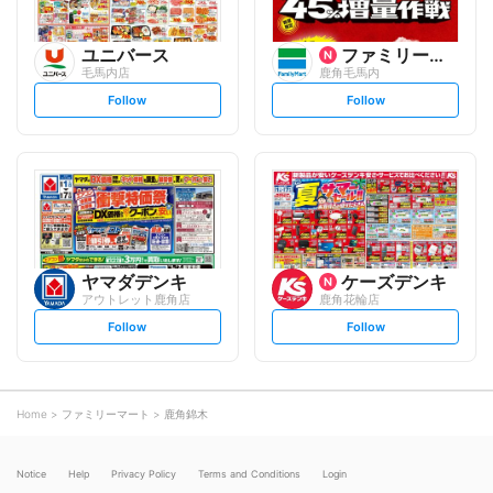
ユニバース
ファミリーマート
毛馬内店
鹿角毛馬内
s
s
Follow
Follow
e
e
t
t
f
f
o
o
l
l
l
l
o
o
w
w
ヤマダデンキ
ケーズデンキ
アウトレット鹿角店
鹿角花輪店
s
s
Follow
Follow
e
e
t
t
f
f
o
o
l
l
l
l
o
o
Home
ファミリーマート
鹿角錦木
w
w
Notice
Help
Privacy Policy
Terms and Conditions
Login