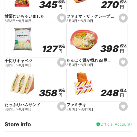
270
270
345
345
税込
税込
税込
税込
r
円
円
円
円
i
t
e
ファミマ・ザ・クレープ 生チョコ
甘栗むいちゃいました
s
s
8月3日
〜
8月10日
8月3日
〜
8月10日
e
e
t
t
f
f
a
a
v
v
o
o
398
398
127
127
税込
税込
税込
税込
r
r
円
円
円
円
i
i
t
t
e
e
たんぱく質が摂れる!豚しゃぶのパスタサラダ
千切りキャベツ
s
s
8月3日
〜
8月10日
8月3日
〜
8月10日
e
e
t
t
f
f
a
a
v
v
o
o
248
248
358
358
税込
税込
税込
税込
r
r
円
円
円
円
i
i
t
t
e
e
ファミチキ
たっぷりハムサンド
s
s
8月3日
〜
8月10日
8月3日
〜
8月10日
e
e
t
t
f
f
Store info
a
a
Official Account
v
v
o
o
r
r