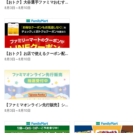
【おトク】大谷選手ファミマおむすび割
8月3日
～
8月10日
【おトク】お店で使えるクーポン配信中
8月3日
～
8月10日
【ファミマオンライン先行販売】シルバニアファミリー
8月3日
～
8月10日