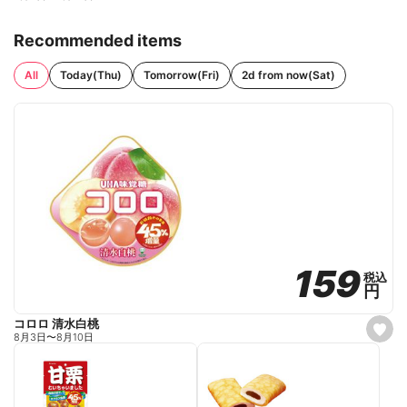
Recommended items
All
Today(Thu)
Tomorrow(Fri)
2d from now(Sat)
159
159
税込
税込
円
円
コロロ 清水白桃
s
8月3日
〜
8月10日
e
t
f
a
v
o