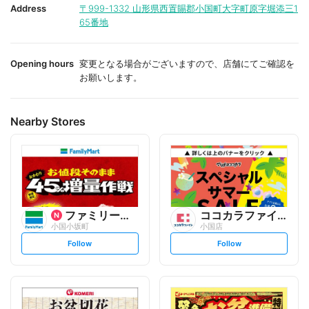
i
i
Address
〒999-1332
山形県西置賜郡小国町大字町原字堀添三1
t
t
65番地
e
e
Opening hours
変更となる場合がございますので、店舗にてご確認を
お願いします。
Nearby Stores
ファミリーマート
ココカラファイン
小国小坂町
小国店
s
s
Follow
Follow
e
e
t
t
f
f
o
o
l
l
l
l
o
o
w
w