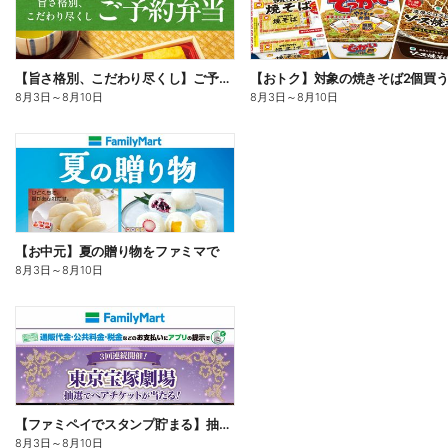
【旨さ格別、こだわり尽くし】ご予約弁当
8月3日
～
8月10日
8月3日
～
8月10日
【お中元】夏の贈り物をファミマで
8月3日
～
8月10日
【ファミペイでスタンプ貯まる】抽選でペアチケットが当たる!
8月3日
～
8月10日