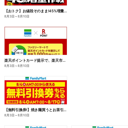
【おトク】お値段そのまま!45%増量作戦!
8月3日
～
8月10日
楽天ポイントカード提示で、楽天市場でのお買い物がおトクに!
8月3日
～
8月10日
【無料引換券!】焼き麺買うとお茶引換券貰える!
8月3日
～
8月10日