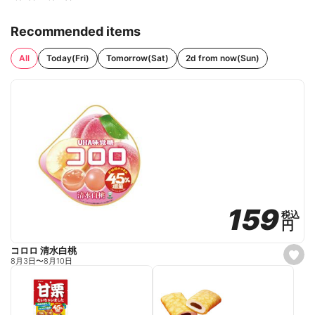
Recommended items
All
Today(Fri)
Tomorrow(Sat)
2d from now(Sun)
159
159
税込
税込
円
円
コロロ 清水白桃
s
8月3日
〜
8月10日
e
t
f
a
v
o