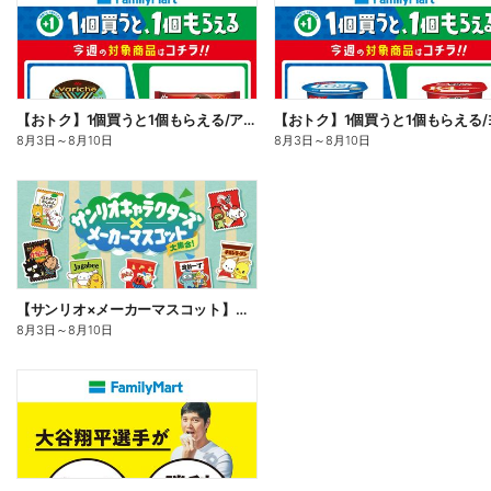
【おトク】1個買うと1個もらえる/アイス
8月3日
～
8月10日
8月3日
～
8月10日
【サンリオ×メーカーマスコット】オリジナルグッズ貰える!
8月3日
～
8月10日