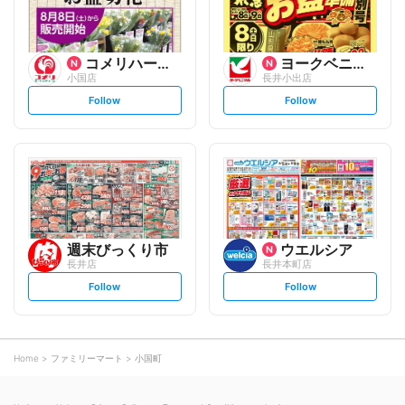
コメリハード&グリーン
ヨークベニマル
小国店
長井小出店
s
s
Follow
Follow
e
e
t
t
f
f
o
o
l
l
l
l
o
o
w
w
週末びっくり市
ウエルシア
長井店
長井本町店
s
s
Follow
Follow
e
e
t
t
f
f
o
o
l
l
l
l
o
o
Home
ファミリーマート
小国町
w
w