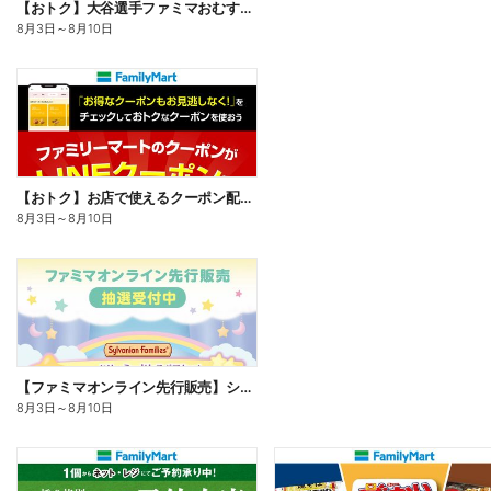
【おトク】大谷選手ファミマおむすび割
8月3日
～
8月10日
【おトク】お店で使えるクーポン配信中
8月3日
～
8月10日
【ファミマオンライン先行販売】シルバニアファミリー
8月3日
～
8月10日