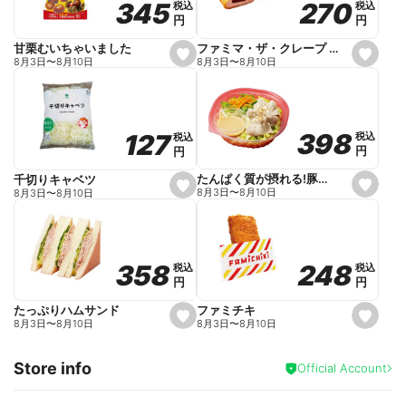
270
270
345
345
税込
税込
税込
税込
r
円
円
円
円
i
t
e
ファミマ・ザ・クレープ 生チョコ
甘栗むいちゃいました
s
s
8月3日
〜
8月10日
8月3日
〜
8月10日
e
e
t
t
f
f
a
a
v
v
o
o
398
398
127
127
税込
税込
税込
税込
r
r
円
円
円
円
i
i
t
t
e
e
たんぱく質が摂れる!豚しゃぶのパスタサラダ
千切りキャベツ
s
s
8月3日
〜
8月10日
8月3日
〜
8月10日
e
e
t
t
f
f
a
a
v
v
o
o
248
248
358
358
税込
税込
税込
税込
r
r
円
円
円
円
i
i
t
t
e
e
ファミチキ
たっぷりハムサンド
s
s
8月3日
〜
8月10日
8月3日
〜
8月10日
e
e
t
t
f
f
Store info
a
a
Official Account
v
v
o
o
r
r