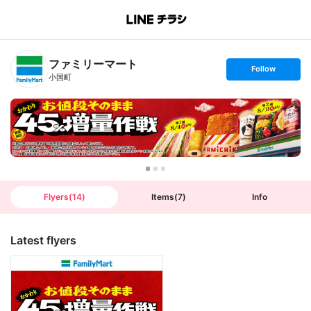
B
r
a
n
ファミリーマート
c
s
Follow
h
e
小国町
T
t
o
f
p
o
l
l
o
w
Flyers
(
14
)
Items
(
7
)
Info
Latest flyers