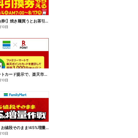
【無料引換券!】焼き麺買うとお茶引換券貰える!
月10日
楽天ポイントカード提示で、楽天市場でのお買い物がおトクに!
月10日
【おトク】お値段そのまま!45%増量作戦!
月10日