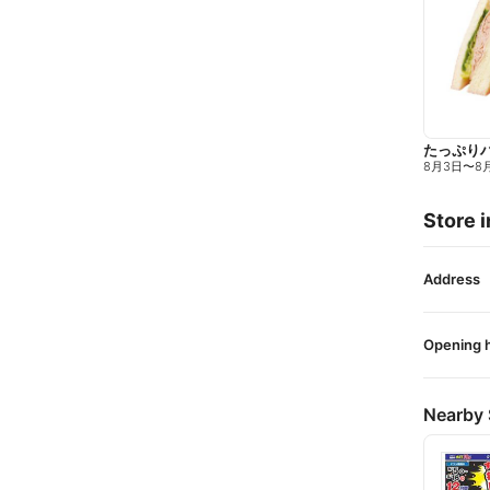
たっぷり
8月3日
〜
8
Store i
Address
Opening 
Nearby 