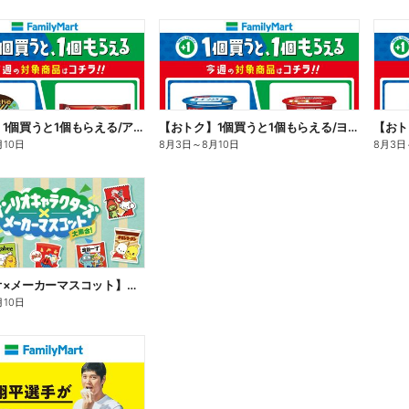
【おトク】1個買うと1個もらえる/アイス
【おトク】1個買うと1個もらえる/ヨーグルト
【おト
月10日
8月3日
～
8月10日
8月3日
【サンリオ×メーカーマスコット】オリジナルグッズ貰える!
月10日