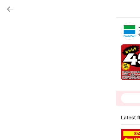
LINEチラシ
B
r
a
n
c
h
T
o
p
Latest f