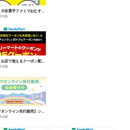
【おトク】大谷選手ファミマおむすび割
月10日
【おトク】お店で使えるクーポン配信中
月10日
【ファミマオンライン先行販売】シルバニアファミリー
月10日