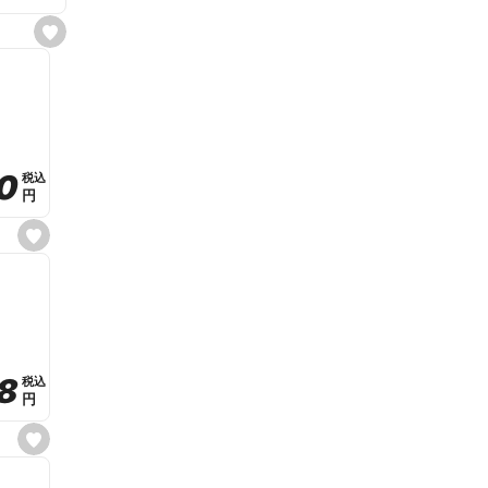
s
e
t
f
a
v
o
r
i
t
0
0
税込
税込
e
円
円
s
e
t
f
a
v
o
r
i
t
8
8
e
税込
税込
円
円
s
e
t
f