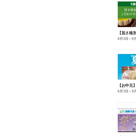
8月3日
～
8
【お中元
8月3日
～
8