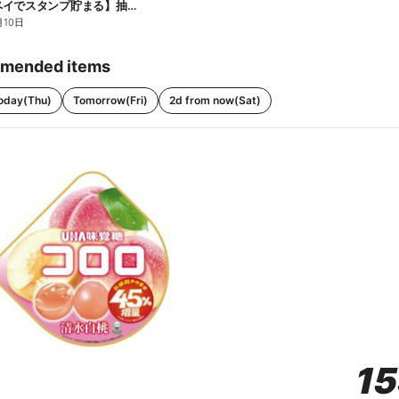
【ファミペイでスタンプ貯まる】抽選でペアチケットが当たる!
月10日
mended items
oday(Thu)
Tomorrow(Fri)
2d from now(Sat)
1
1