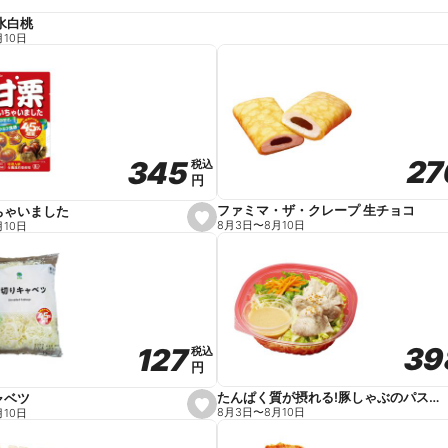
水白桃
月10日
27
27
345
345
税込
税込
円
円
ファミマ・ザ・クレープ 生チョコ
ちゃいました
s
8月3日
〜
8月10日
月10日
e
t
f
a
v
o
r
i
t
39
39
127
127
e
税込
税込
円
円
たんぱく質が摂れる!豚しゃぶのパスタサラダ
ャベツ
s
8月3日
〜
8月10日
月10日
e
t
f