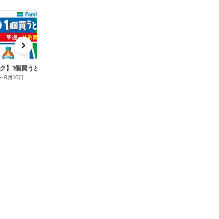
t
x
e
n
ク】1個買うと1個もらえる/麦茶
～
8月10日