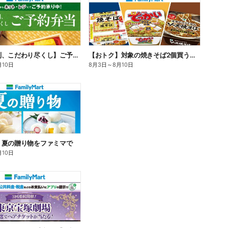
【旨さ格別、こだわり尽くし】ご予約弁当
【おトク】対象の焼きそば2個買うと100円引き!
月10日
8月3日
～
8月10日
】夏の贈り物をファミマで
月10日