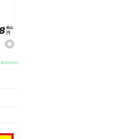
a
v
o
r
i
t
8
8
e
税込
税込
円
円
s
e
t
f
a
l Account
v
o
r
i
t
e