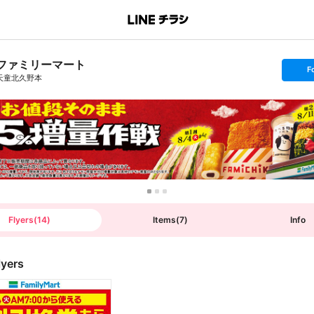
ファミリーマート
s
F
e
天童北久野本
t
f
o
l
l
o
w
Flyers
(
14
)
Items
(
7
)
Info
lyers