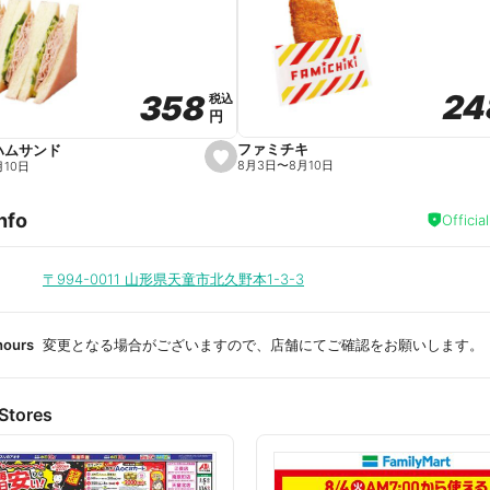
a
v
o
r
i
t
24
24
358
358
e
税込
税込
円
円
ファミチキ
ハムサンド
s
8月3日
〜
8月10日
月10日
e
t
f
nfo
a
Officia
v
o
r
i
〒994-0011
山形県天童市北久野本1-3-3
t
e
hours
変更となる場合がございますので、店舗にてご確認をお願いします。
Stores