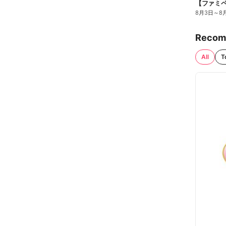
8月3日
～
8
Recom
All
T