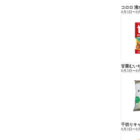
コロロ 清
8月3日
〜
8
甘栗むい
8月3日
〜
8
千切りキ
8月3日
〜
8