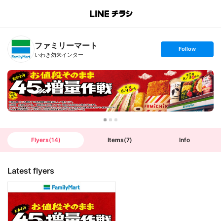
B
r
a
n
ファミリーマート
c
s
Follow
h
e
いわき勿来インター
T
t
o
f
p
o
l
l
o
w
Flyers
(
14
)
Items
(
7
)
Info
Latest flyers