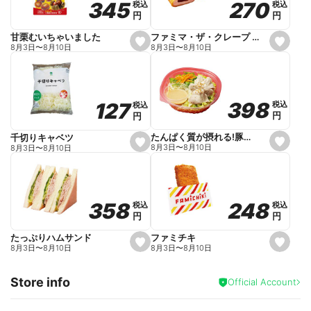
270
270
345
345
税込
税込
税込
税込
r
円
円
円
円
i
t
e
ファミマ・ザ・クレープ 生チョコ
甘栗むいちゃいました
s
s
8月3日
〜
8月10日
8月3日
〜
8月10日
e
e
t
t
f
f
a
a
v
v
o
o
398
398
127
127
税込
税込
税込
税込
r
r
円
円
円
円
i
i
t
t
e
e
たんぱく質が摂れる!豚しゃぶのパスタサラダ
千切りキャベツ
s
s
8月3日
〜
8月10日
8月3日
〜
8月10日
e
e
t
t
f
f
a
a
v
v
o
o
248
248
358
358
税込
税込
税込
税込
r
r
円
円
円
円
i
i
t
t
e
e
ファミチキ
たっぷりハムサンド
s
s
8月3日
〜
8月10日
8月3日
〜
8月10日
e
e
t
t
f
f
Store info
a
a
Official Account
v
v
o
o
r
r