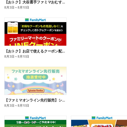
【おトク】大谷選手ファミマおむすび割
8月3日
～
8月10日
【おトク】お店で使えるクーポン配信中
8月3日
～
8月10日
【ファミマオンライン先行販売】シルバニアファミリー
8月3日
～
8月10日