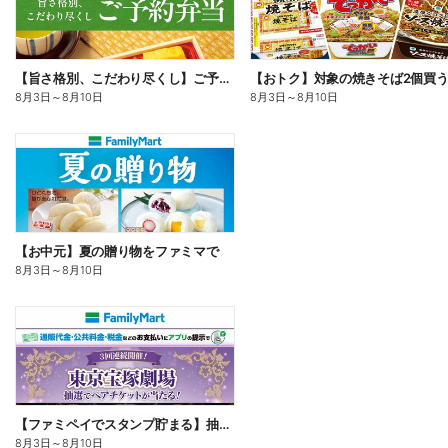
【旨さ格別、こだわり尽くし】ご予約弁当
8月3日
～
8月10日
8月3日
～
8月10日
【お中元】夏の贈り物をファミマで
8月3日
～
8月10日
【ファミペイでスタンプ貯まる】抽選でペアチケットが当たる!
8月3日
～
8月10日