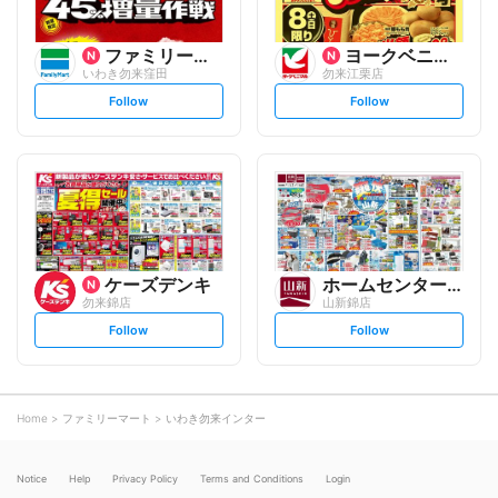
ファミリーマート
ヨークベニマル
いわき勿来窪田
勿来江栗店
s
s
Follow
Follow
e
e
t
t
f
f
o
o
l
l
l
l
o
o
w
w
ケーズデンキ
ホームセンター 山新
勿来錦店
山新錦店
s
s
Follow
Follow
e
e
t
t
f
f
o
o
l
l
l
l
o
o
Home
ファミリーマート
いわき勿来インター
w
w
Notice
Help
Privacy Policy
Terms and Conditions
Login