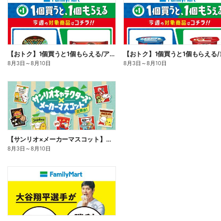
【おトク】1個買うと1個もらえる/アイス
8月3日
～
8月10日
8月3日
～
8月10日
【サンリオ×メーカーマスコット】オリジナルグッズ貰える!
8月3日
～
8月10日