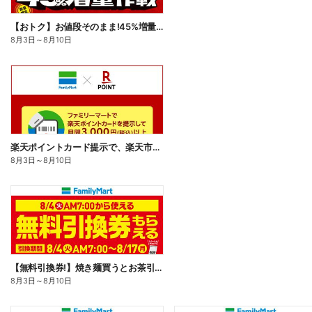
【おトク】お値段そのまま!45%増量作戦!
8月3日
～
8月10日
楽天ポイントカード提示で、楽天市場でのお買い物がおトクに!
8月3日
～
8月10日
【無料引換券!】焼き麺買うとお茶引換券貰える!
8月3日
～
8月10日