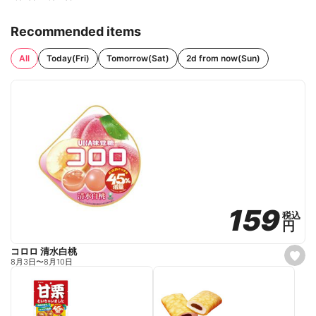
Recommended items
All
Today(Fri)
Tomorrow(Sat)
2d from now(Sun)
159
159
税込
税込
円
円
コロロ 清水白桃
s
8月3日
〜
8月10日
e
t
f
a
v
o