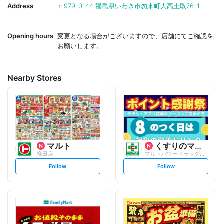
i
i
Address
〒979-0144
福島県いわき市勿来町大高土取76-1
t
t
e
e
Opening hours
変更となる場合がございますので、店舗にてご確認を
お願いします。
Nearby Stores
マルト
くすりのマルト
窪田店
マルトパワードラッグ窪田店
s
s
Follow
Follow
e
e
t
t
f
f
o
o
l
l
l
l
o
o
w
w