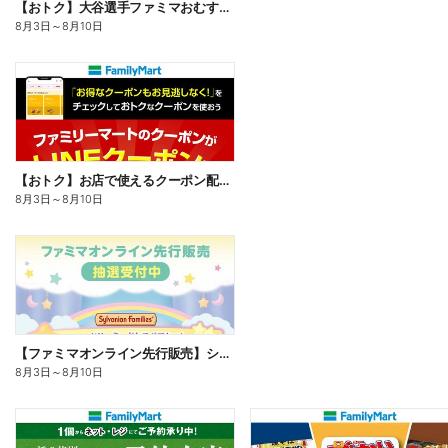
【おトク】大谷選手ファミマおむすび割
8月3日
～
8月10日
【おトク】お店で使えるクーポン配信中
8月3日
～
8月10日
【ファミマオンライン先行販売】シルバニアファミリー
8月3日
～
8月10日