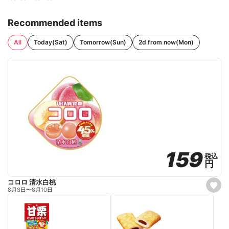
Recommended items
All
Today(Sat)
Tomorrow(Sun)
2d from now(Mon)
159
159
税込
税込
円
円
コロロ 清水白桃
s
8月3日
〜
8月10日
e
t
f
a
v
o