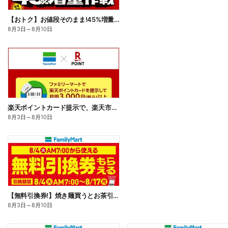
【おトク】お値段そのまま!45%増量作戦!
8月3日
～
8月10日
楽天ポイントカード提示で、楽天市場でのお買い物がおトクに!
8月3日
～
8月10日
【無料引換券!】焼き麺買うとお茶引換券貰える!
8月3日
～
8月10日