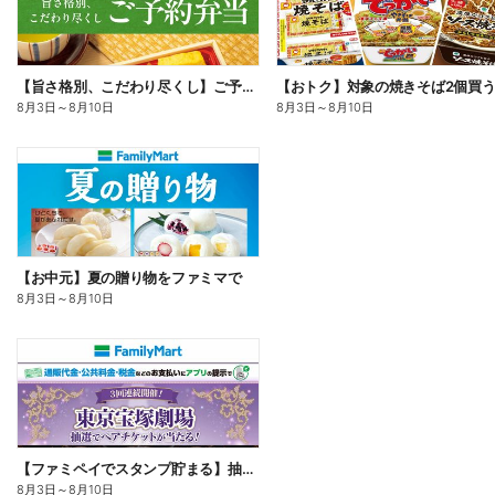
【旨さ格別、こだわり尽くし】ご予約弁当
8月3日
～
8月10日
8月3日
～
8月10日
【お中元】夏の贈り物をファミマで
8月3日
～
8月10日
【ファミペイでスタンプ貯まる】抽選でペアチケットが当たる!
8月3日
～
8月10日