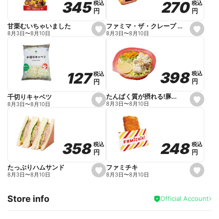
270
270
345
345
税込
税込
税込
税込
r
円
円
円
円
i
t
e
ファミマ・ザ・クレープ 生チョコ
甘栗むいちゃいました
s
s
8月3日
〜
8月10日
8月3日
〜
8月10日
e
e
t
t
f
f
a
a
v
v
o
o
398
398
127
127
税込
税込
税込
税込
r
r
円
円
円
円
i
i
t
t
e
e
たんぱく質が摂れる!豚しゃぶのパスタサラダ
千切りキャベツ
s
s
8月3日
〜
8月10日
8月3日
〜
8月10日
e
e
t
t
f
f
a
a
v
v
o
o
248
248
358
358
税込
税込
税込
税込
r
r
円
円
円
円
i
i
t
t
e
e
ファミチキ
たっぷりハムサンド
s
s
8月3日
〜
8月10日
8月3日
〜
8月10日
e
e
t
t
f
f
Store info
a
a
Official Account
v
v
o
o
r
r