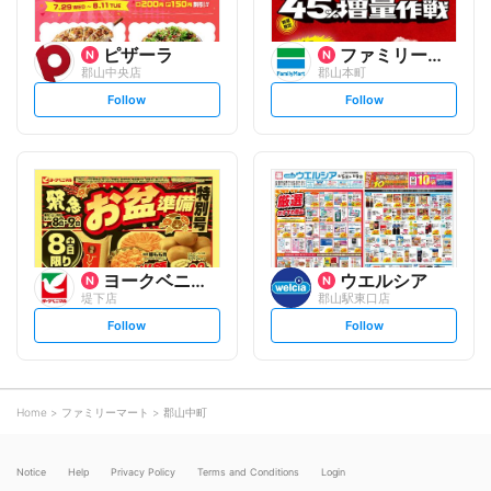
ピザーラ
ファミリーマート
郡山中央店
郡山本町
s
s
Follow
Follow
e
e
t
t
f
f
o
o
l
l
l
l
o
o
w
w
ヨークベニマル
ウエルシア
堤下店
郡山駅東口店
s
s
Follow
Follow
e
e
t
t
f
f
o
o
l
l
l
l
o
o
Home
ファミリーマート
郡山中町
w
w
Notice
Help
Privacy Policy
Terms and Conditions
Login