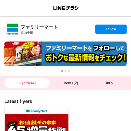
B
r
a
n
ファミリーマート
c
s
Follow
h
e
郡山中町
T
t
o
f
p
o
l
l
o
w
Flyers
(
14
)
Items
(
7
)
Info
Latest flyers