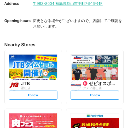
i
i
Address
〒963-8004
福島県郡山市中町7番16号1F
t
t
e
e
Opening hours
変更となる場合がございますので、店舗にてご確認を
お願いします。
Nearby Stores
JTB
ゼビオスポーツエクスプレス
郡山店
アティ郡山店
s
s
Follow
Follow
e
e
t
t
f
f
o
o
l
l
l
l
o
o
w
w