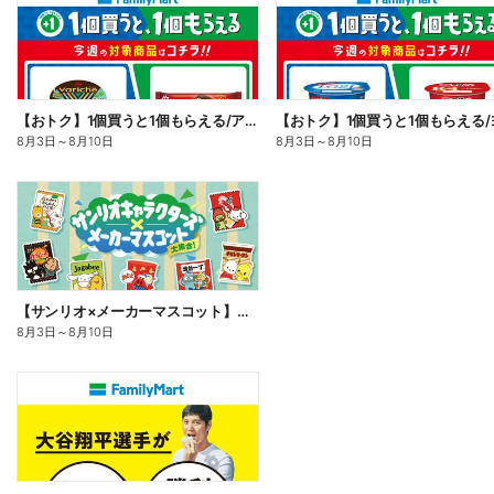
【おトク】1個買うと1個もらえる/アイス
8月3日
～
8月10日
8月3日
～
8月10日
【サンリオ×メーカーマスコット】オリジナルグッズ貰える!
8月3日
～
8月10日