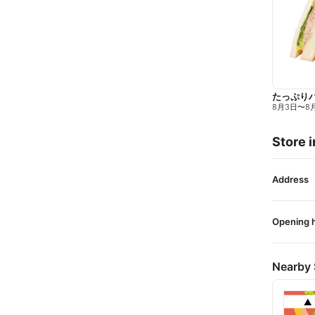
たっぷり
8月3日
〜
8
Store i
Address
Opening 
Nearby 