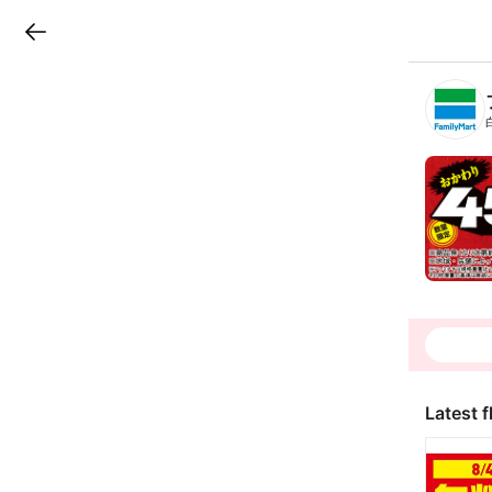
LINEチラシ
B
r
a
n
c
h
T
o
p
Latest f