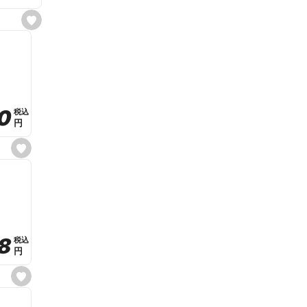
s
e
t
f
a
v
o
r
i
t
0
0
税込
税込
e
円
円
s
e
t
f
a
v
o
r
i
t
8
8
e
税込
税込
円
円
s
e
t
f