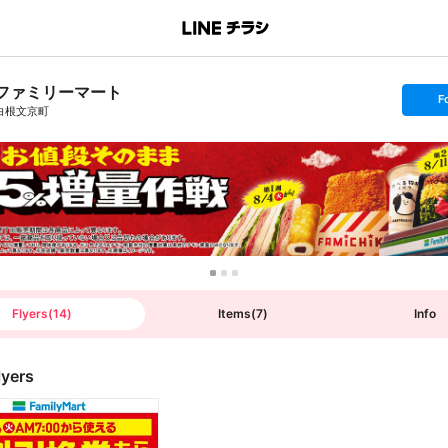
ファミリーマート
s
F
e
白根文京町
t
f
o
l
l
o
w
Flyers
(
14
)
Items
(
7
)
Info
lyers