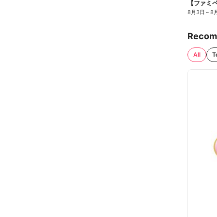
8月3日
～
8
Recom
All
T