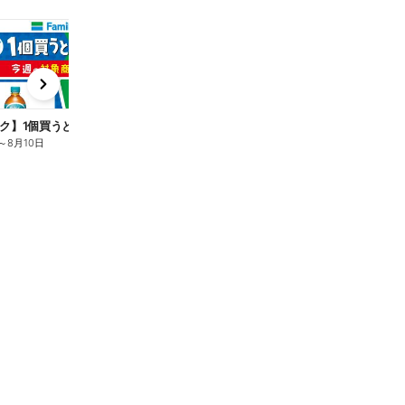
t
x
e
n
ク】1個買うと1個もらえる/麦茶
～
8月10日