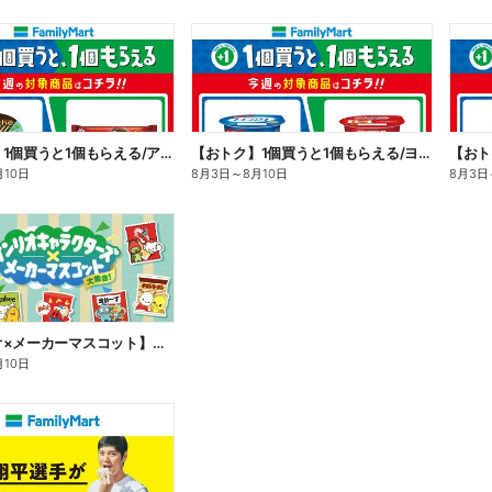
【おトク】1個買うと1個もらえる/アイス
【おトク】1個買うと1個もらえる/ヨーグルト
【おト
月10日
8月3日
～
8月10日
8月3日
【サンリオ×メーカーマスコット】オリジナルグッズ貰える!
月10日