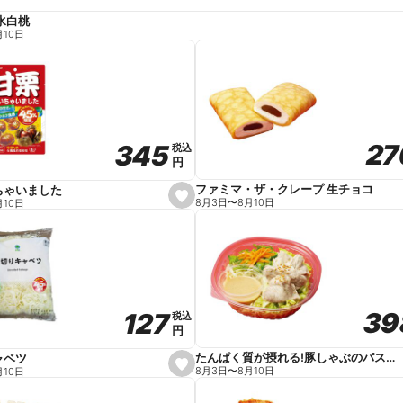
水白桃
月10日
27
27
345
345
税込
税込
円
円
ファミマ・ザ・クレープ 生チョコ
ちゃいました
s
8月3日
〜
8月10日
月10日
e
t
f
a
v
o
r
i
t
39
39
127
127
e
税込
税込
円
円
たんぱく質が摂れる!豚しゃぶのパスタサラダ
ャベツ
s
8月3日
〜
8月10日
月10日
e
t
f