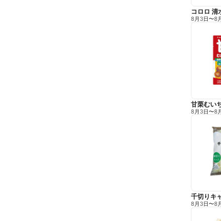
コロロ 清
8月3日
〜
8
甘栗むい
8月3日
〜
8
千切りキ
8月3日
〜
8