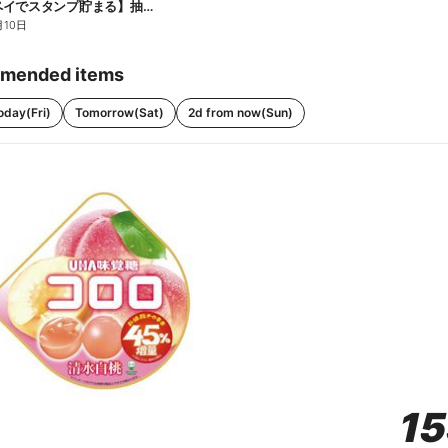
【ファミペイでスタンプ貯まる】抽選でペアチケットが当たる!
月10日
mended items
oday(Fri)
Tomorrow(Sat)
2d from now(Sun)
1
1