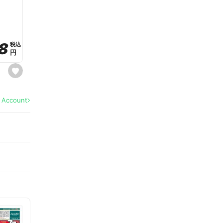
a
v
o
r
i
t
8
8
e
税込
税込
円
円
s
e
t
f
a
l Account
v
o
r
i
t
e