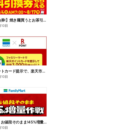
【無料引換券!】焼き麺買うとお茶引換券貰える!
月10日
楽天ポイントカード提示で、楽天市場でのお買い物がおトクに!
月10日
【おトク】お値段そのまま!45%増量作戦!
月10日