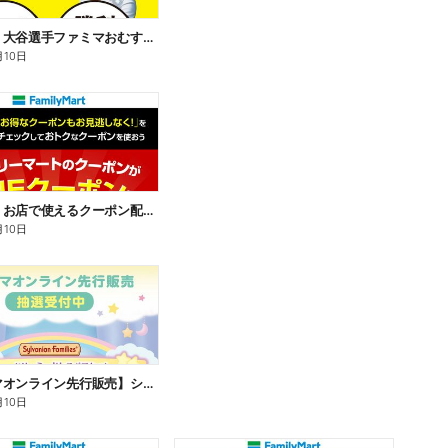
【おトク】大谷選手ファミマおむすび割
月10日
【おトク】お店で使えるクーポン配信中
月10日
【ファミマオンライン先行販売】シルバニアファミリー
月10日