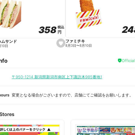
a
v
o
r
i
t
24
24
358
358
e
税込
税込
円
円
ファミチキ
ハムサンド
s
8月3日
〜
8月10日
月10日
e
t
f
nfo
a
Officia
v
o
r
i
〒950-1214
新潟県新潟市南区上下諏訪木985番地1
t
e
hours
変更となる場合がございますので、店舗にてご確認をお願いします。
Stores