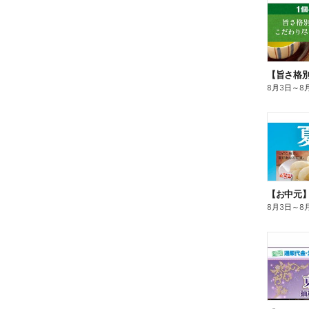
8月3日
～
8
【お中元
8月3日
～
8