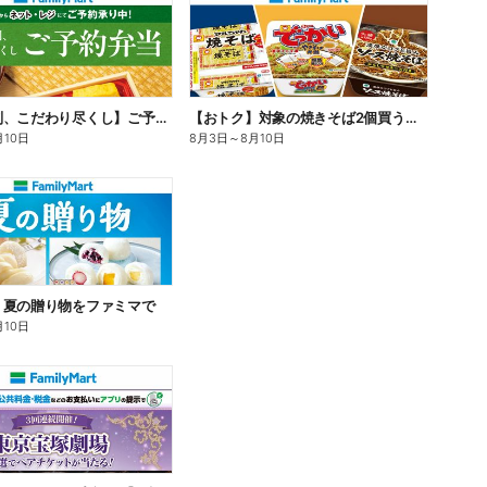
【旨さ格別、こだわり尽くし】ご予約弁当
【おトク】対象の焼きそば2個買うと100円引き!
月10日
8月3日
～
8月10日
】夏の贈り物をファミマで
月10日