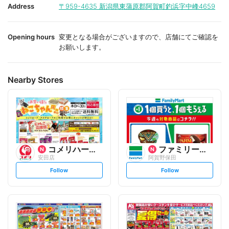
i
i
Address
〒959-4635
新潟県東蒲原郡阿賀町釣浜字中峰4659
t
t
e
e
Opening hours
変更となる場合がございますので、店舗にてご確認を
お願いします。
Nearby Stores
コメリハード&グリーン
ファミリーマート
安田店
阿賀野保田
s
s
Follow
Follow
e
e
t
t
f
f
o
o
l
l
l
l
o
o
w
w