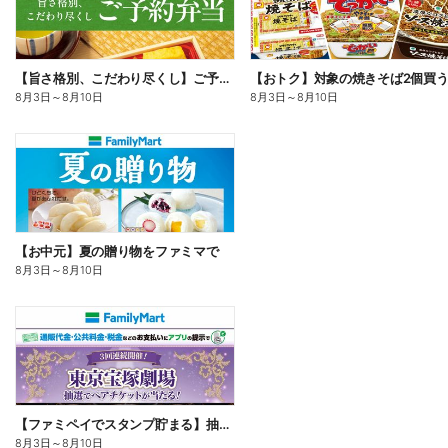
【旨さ格別、こだわり尽くし】ご予約弁当
8月3日
～
8月10日
8月3日
～
8月10日
【お中元】夏の贈り物をファミマで
8月3日
～
8月10日
【ファミペイでスタンプ貯まる】抽選でペアチケットが当たる!
8月3日
～
8月10日