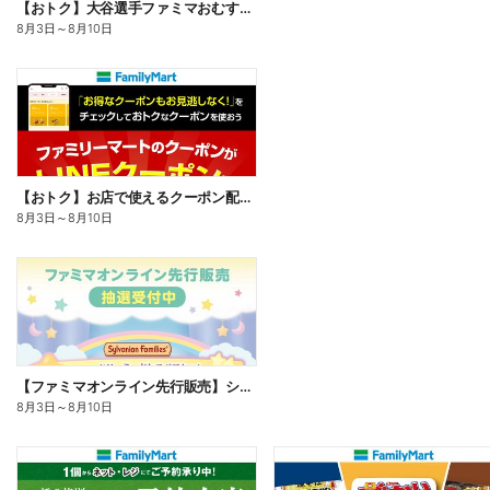
【おトク】大谷選手ファミマおむすび割
8月3日
～
8月10日
【おトク】お店で使えるクーポン配信中
8月3日
～
8月10日
【ファミマオンライン先行販売】シルバニアファミリー
8月3日
～
8月10日