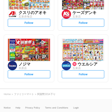
クスリのアオキ
ケーズデンキ
五泉赤海店
五泉店
s
s
Follow
Follow
e
e
t
t
f
f
o
o
l
l
l
l
o
o
w
w
ノジマ
ウエルシア
水原店
五泉店
s
s
Follow
Follow
e
e
t
t
f
f
o
o
l
l
l
l
o
o
Home
ファミリーマート
阿賀野川SA下り
w
w
Notice
Help
Privacy Policy
Terms and Conditions
Login