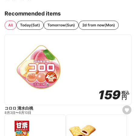
Recommended items
All
Today(Sat)
Tomorrow(Sun)
2d from now(Mon)
159
159
税込
税込
円
円
コロロ 清水白桃
s
8月3日
〜
8月10日
e
t
f
a
v
o