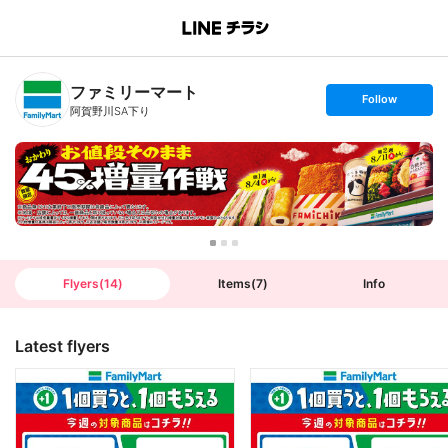
B
r
a
n
ファミリーマート
c
s
Follow
h
e
阿賀野川SA下り
T
t
o
f
p
o
l
l
o
w
Flyers
(
14
)
Items
(
7
)
Info
Latest flyers