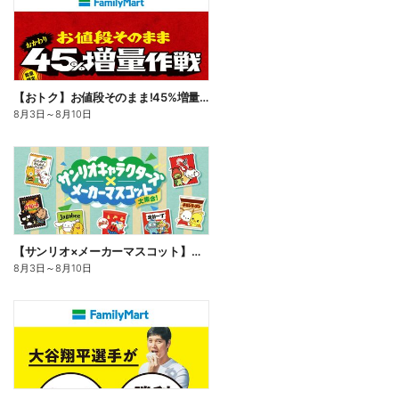
【おトク】お値段そのまま!45%増量作戦!
8月3日
～
8月10日
【サンリオ×メーカーマスコット】オリジナルグッズ貰える!
8月3日
～
8月10日