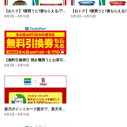
【おトク】1個買うと1個もらえる/アイス
8月3日
～
8月10日
8月3日
～
8月10日
【無料引換券!】焼き麺買うとお茶引換券貰える!
8月3日
～
8月10日
楽天ポイントカード提示で、楽天市場でのお買い物がおトクに!
8月3日
～
8月10日