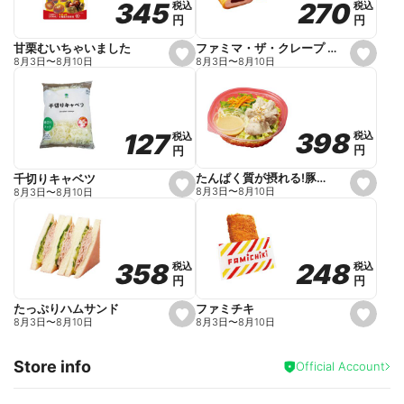
270
270
345
345
税込
税込
税込
税込
r
円
円
円
円
i
t
e
ファミマ・ザ・クレープ 生チョコ
甘栗むいちゃいました
s
s
8月3日
〜
8月10日
8月3日
〜
8月10日
e
e
t
t
f
f
a
a
v
v
o
o
398
398
127
127
税込
税込
税込
税込
r
r
円
円
円
円
i
i
t
t
e
e
たんぱく質が摂れる!豚しゃぶのパスタサラダ
千切りキャベツ
s
s
8月3日
〜
8月10日
8月3日
〜
8月10日
e
e
t
t
f
f
a
a
v
v
o
o
248
248
358
358
税込
税込
税込
税込
r
r
円
円
円
円
i
i
t
t
e
e
ファミチキ
たっぷりハムサンド
s
s
8月3日
〜
8月10日
8月3日
〜
8月10日
e
e
t
t
f
f
Store info
a
a
Official Account
v
v
o
o
r
r