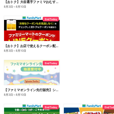
【おトク】大谷選手ファミマおむすび割
8月3日
～
8月10日
End Today
【おトク】お店で使えるクーポン配信中
8月3日
～
8月10日
End Today
【ファミマオンライン先行販売】シルバニアファミリー
8月3日
～
8月10日
End Today
End To