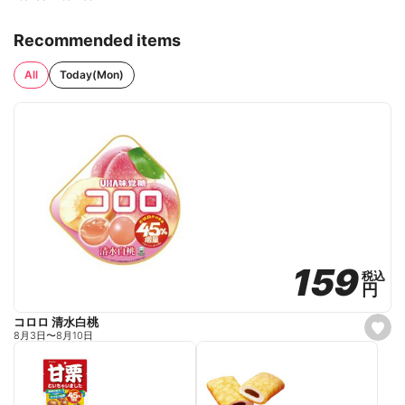
Recommended items
All
Today(Mon)
159
159
税込
税込
円
円
コロロ 清水白桃
s
8月3日
〜
8月10日
e
t
f
a
v
o