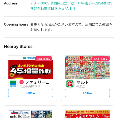
i
i
Address
〒317-0065
茨城県日立市助川町字銭ヶ平2834番地3
t
t
常磐自動車道日立中央PA上り
e
e
Opening hours
変更となる場合がございますので、店舗にてご確認を
お願いします。
Nearby Stores
End Today
End Today
ファミリーマート
マルト
日立中央PA下り
平沢店
s
s
Follow
Follow
e
e
t
t
f
f
o
o
l
l
l
l
o
o
w
w