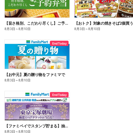
【旨さ格別、こだわり尽くし】ご予約弁当
8月3日
～
8月10日
8月3日
～
8月10日
End Today
【お中元】夏の贈り物をファミマで
8月3日
～
8月10日
End Today
【ファミペイでスタンプ貯まる】抽選でペアチケットが当たる!
8月3日
～
8月10日