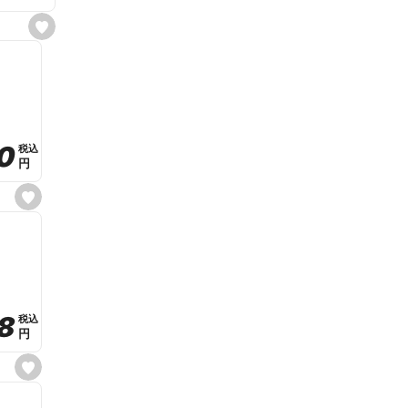
s
e
t
f
a
v
o
r
i
t
0
0
税込
税込
e
円
円
s
e
t
f
a
v
o
r
i
t
8
8
e
税込
税込
円
円
s
e
t
f