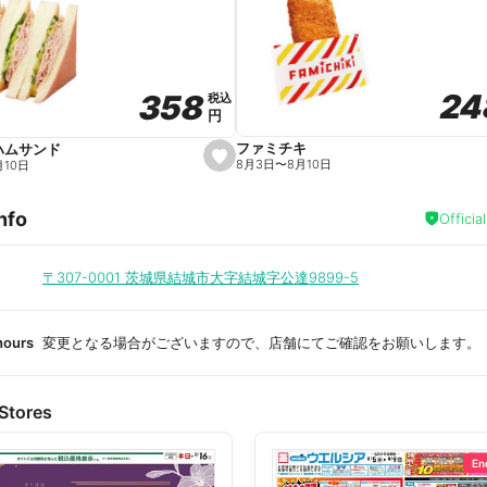
a
v
o
r
i
t
24
24
358
358
e
税込
税込
円
円
ファミチキ
ハムサンド
s
8月3日
〜
8月10日
月10日
e
t
f
nfo
a
Officia
v
o
r
i
〒307-0001
茨城県結城市大字結城字公達9899-5
t
e
hours
変更となる場合がございますので、店舗にてご確認をお願いします。
Stores
En