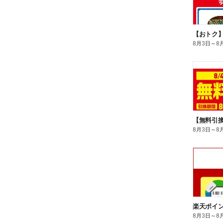
8月3日
～
8
8月3日
～
8
8月3日
～
8