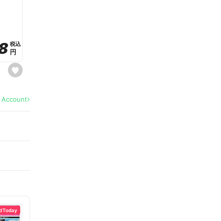
a
v
o
r
i
t
8
8
e
税込
税込
円
円
s
e
t
f
a
l Account
v
o
r
i
t
e
d Today