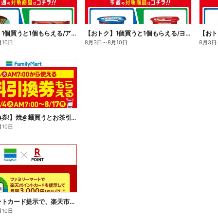
【おトク】1個買うと1個もらえる/アイス
【おトク】1個買うと1個もらえる/ヨーグルト
【おト
月10日
8月3日
～
8月10日
8月3日
【無料引換券!】焼き麺買うとお茶引換券貰える!
月10日
楽天ポイントカード提示で、楽天市場でのお買い物がおトクに!
月10日