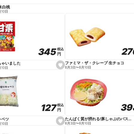
水白桃
月10日
27
27
345
345
税込
税込
円
円
ファミマ・ザ・クレープ 生チョコ
ちゃいました
s
8月3日
〜
8月10日
月10日
e
t
f
a
v
o
r
i
t
39
39
127
127
e
税込
税込
円
円
たんぱく質が摂れる!豚しゃぶのパスタサラダ
ャベツ
s
8月3日
〜
8月10日
月10日
e
t
f