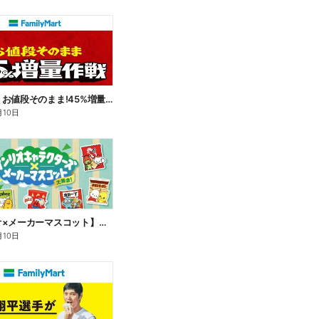
【おトク】お値段そのまま!45%増量作戦!
月10日
【サンリオ×メーカーマスコット】オリジナルグッズ貰える!
月10日