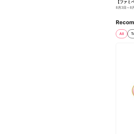
8月3日
～
8
Recom
All
T