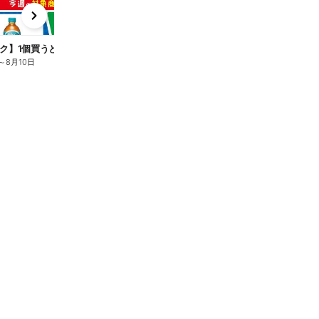
x
e
n
ク】1個買うと1個もらえる/麦茶
～
8月10日