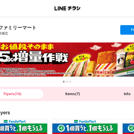
ファミリーマート
s
F
e
結城北
t
f
o
l
l
o
w
Flyers
(
14
)
Items
(
7
)
Info
lyers