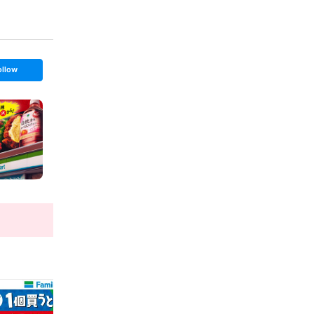
ollow
t