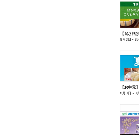
8月3日
～
8
【お中元
8月3日
～
8