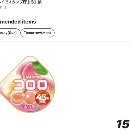
【ファミペイでスタンプ貯まる】抽選でペアチケットが当たる!
月10日
mended items
oday(Sun)
Tomorrow(Mon)
1
1