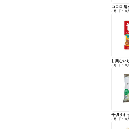
コロロ 清
8月3日
〜
8
甘栗むい
8月3日
〜
8
千切りキ
8月3日
〜
8