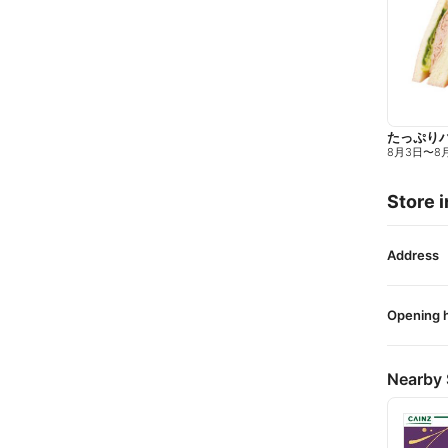
たっぷり
8月3日
〜
8
Store i
Address
Opening 
Nearby 