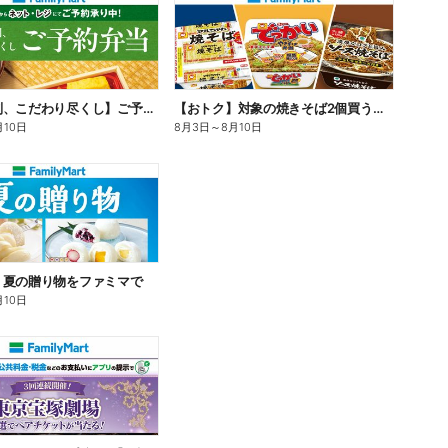
【旨さ格別、こだわり尽くし】ご予約弁当
【おトク】対象の焼きそば2個買うと100円引き!
月10日
8月3日
～
8月10日
】夏の贈り物をファミマで
月10日