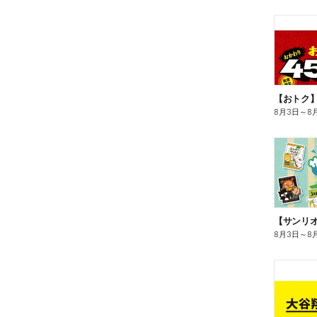
8月3日
～
8
8月3日
～
8