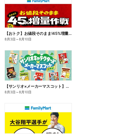
【おトク】お値段そのまま!45%増量作戦!
8月3日
～
8月10日
【サンリオ×メーカーマスコット】オリジナルグッズ貰える!
8月3日
～
8月10日