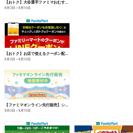
【おトク】大谷選手ファミマおむすび割
8月3日
～
8月10日
【おトク】お店で使えるクーポン配信中
8月3日
～
8月10日
【ファミマオンライン先行販売】シルバニアファミリー
8月3日
～
8月10日