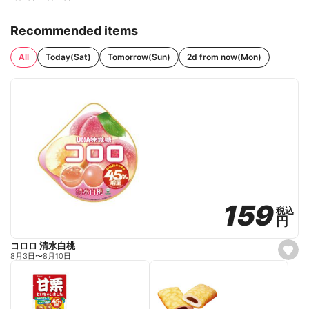
Recommended items
All
Today(Sat)
Tomorrow(Sun)
2d from now(Mon)
159
159
税込
税込
円
円
コロロ 清水白桃
s
8月3日
〜
8月10日
e
t
f
a
v
o