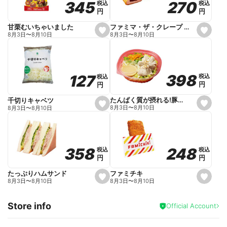
270
270
345
345
税込
税込
税込
税込
r
円
円
円
円
i
t
e
ファミマ・ザ・クレープ 生チョコ
甘栗むいちゃいました
s
s
8月3日
〜
8月10日
8月3日
〜
8月10日
e
e
t
t
f
f
a
a
v
v
o
o
398
398
127
127
税込
税込
税込
税込
r
r
円
円
円
円
i
i
t
t
e
e
たんぱく質が摂れる!豚しゃぶのパスタサラダ
千切りキャベツ
s
s
8月3日
〜
8月10日
8月3日
〜
8月10日
e
e
t
t
f
f
a
a
v
v
o
o
248
248
358
358
税込
税込
税込
税込
r
r
円
円
円
円
i
i
t
t
e
e
ファミチキ
たっぷりハムサンド
s
s
8月3日
〜
8月10日
8月3日
〜
8月10日
e
e
t
t
f
f
Store info
a
a
Official Account
v
v
o
o
r
r