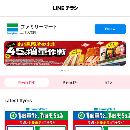
B
r
a
n
ファミリーマート
c
s
Follow
h
e
土浦大岩田
T
t
o
f
p
o
l
l
o
w
Flyers
(
14
)
Items
(
7
)
Info
Latest flyers