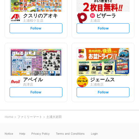
クスリのアオキ
ピザーラ
土浦桜ケ丘店
土浦店
s
s
Follow
Follow
e
e
t
t
f
f
o
o
l
l
l
l
o
o
w
w
アベイル
ジェームス
高津店
土浦南店
s
s
Follow
Follow
e
e
t
t
f
f
o
o
l
l
l
l
o
o
Home
ファミリーマート
土浦大岩田
w
w
Notice
Help
Privacy Policy
Terms and Conditions
Login