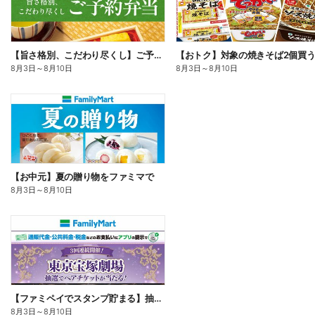
【旨さ格別、こだわり尽くし】ご予約弁当
8月3日
～
8月10日
8月3日
～
8月10日
【お中元】夏の贈り物をファミマで
8月3日
～
8月10日
【ファミペイでスタンプ貯まる】抽選でペアチケットが当たる!
8月3日
～
8月10日