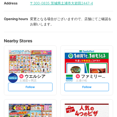
i
i
Address
〒300-0835
茨城県土浦市大岩田2447-4
t
t
e
e
Opening hours
変更となる場合がございますので、店舗にてご確認を
お願いします。
Nearby Stores
ウエルシア
ファミリーマート
土浦霞ヶ岡店
土浦小松
s
s
Follow
Follow
e
e
t
t
f
f
o
o
l
l
l
l
o
o
w
w