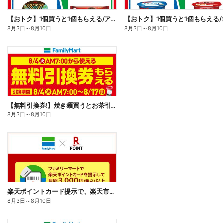
【おトク】1個買うと1個もらえる/アイス
8月3日
～
8月10日
8月3日
～
8月10日
【無料引換券!】焼き麺買うとお茶引換券貰える!
8月3日
～
8月10日
楽天ポイントカード提示で、楽天市場でのお買い物がおトクに!
8月3日
～
8月10日