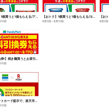
【おトク】1個買うと1個もらえる/アイス
【おトク】1個買うと1個もらえる/ヨーグルト
【おト
月10日
8月3日
～
8月10日
8月3日
【無料引換券!】焼き麺買うとお茶引換券貰える!
月10日
楽天ポイントカード提示で、楽天市場でのお買い物がおトクに!
月10日