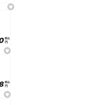
s
e
t
f
a
v
o
r
i
t
0
0
税込
税込
e
円
円
s
e
t
f
a
v
o
r
i
t
8
8
e
税込
税込
円
円
s
e
t
f