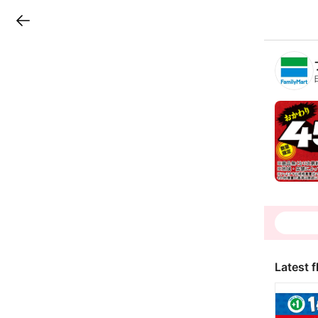
LINEチラシ
B
r
a
n
c
h
T
o
p
Latest f