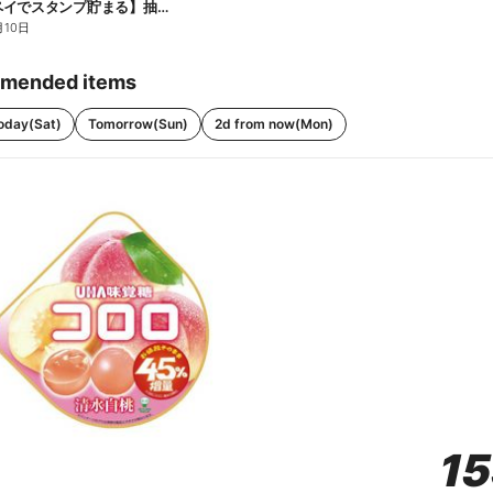
【ファミペイでスタンプ貯まる】抽選でペアチケットが当たる!
月10日
mended items
oday(Sat)
Tomorrow(Sun)
2d from now(Mon)
1
1