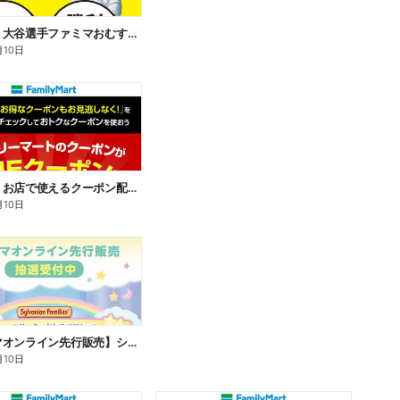
【おトク】大谷選手ファミマおむすび割
月10日
【おトク】お店で使えるクーポン配信中
月10日
【ファミマオンライン先行販売】シルバニアファミリー
月10日