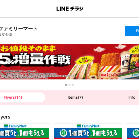
ファミリーマート
s
F
e
日立金畑
t
f
o
l
l
o
w
Flyers
(
14
)
Items
(
7
)
Info
lyers