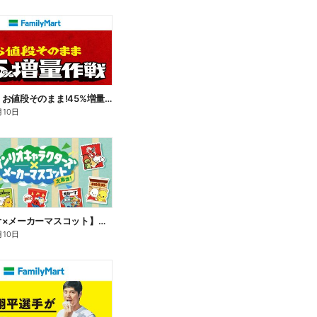
【おトク】お値段そのまま!45%増量作戦!
月10日
【サンリオ×メーカーマスコット】オリジナルグッズ貰える!
月10日