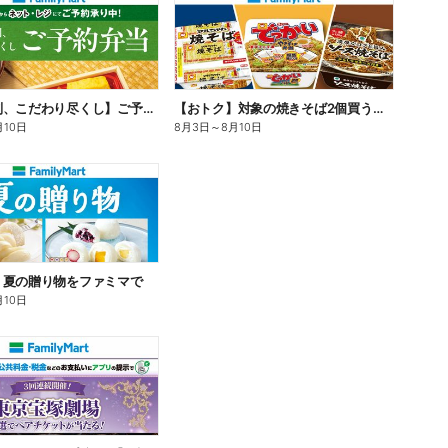
【旨さ格別、こだわり尽くし】ご予約弁当
【おトク】対象の焼きそば2個買うと100円引き!
月10日
8月3日
～
8月10日
】夏の贈り物をファミマで
月10日