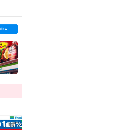
ollow
t