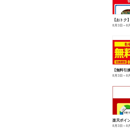
8月3日
～
8
8月3日
～
8
8月3日
～
8