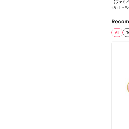
8月3日
～
8
Recom
All
T