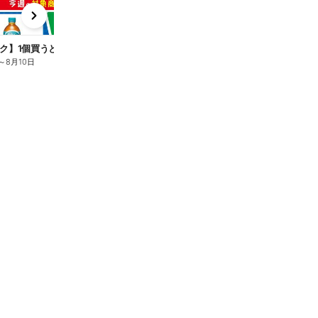
x
e
n
ク】1個買うと1個もらえる/麦茶
～
8月10日