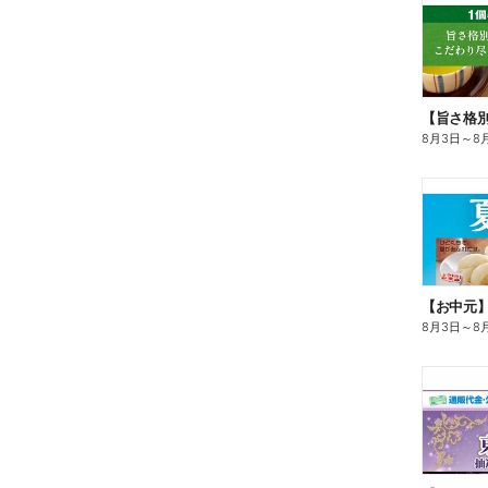
8月3日
～
8
【お中元
8月3日
～
8