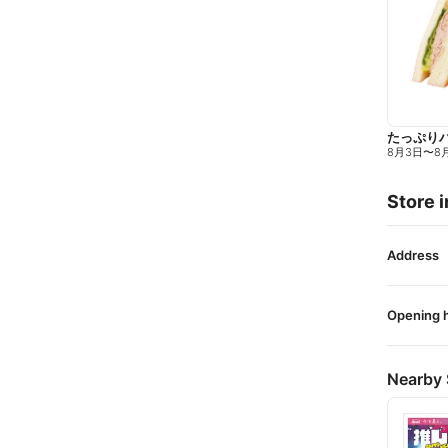
たっぷり
8月3日
〜
8
Store i
Address
Opening 
Nearby 