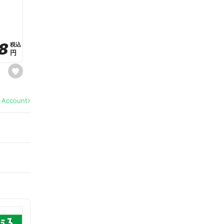
a
v
o
r
i
t
8
8
e
税込
税込
円
円
s
e
t
f
a
l Account
v
o
r
i
t
e