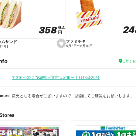
a
v
o
r
i
t
24
24
358
358
e
税込
税込
円
円
ファミチキ
ハムサンド
s
8月3日
〜
8月10日
月10日
e
t
f
nfo
a
Officia
v
o
r
i
〒316-0022
茨城県日立市大沼町三丁目18番20号
t
e
hours
変更となる場合がございますので、店舗にてご確認をお願いします。
Stores