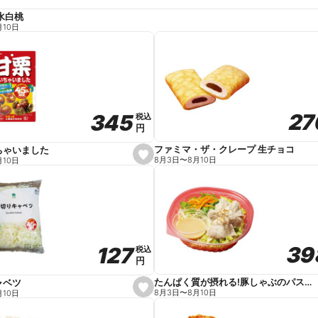
水白桃
月10日
27
27
345
345
税込
税込
円
円
ファミマ・ザ・クレープ 生チョコ
ちゃいました
s
8月3日
〜
8月10日
月10日
e
t
f
a
v
o
r
i
t
39
39
127
127
e
税込
税込
円
円
たんぱく質が摂れる!豚しゃぶのパスタサラダ
ャベツ
s
8月3日
〜
8月10日
月10日
e
t
f