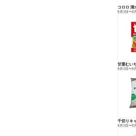
コロロ 清
8月3日
〜
8
甘栗むい
8月3日
〜
8
千切りキ
8月3日
〜
8