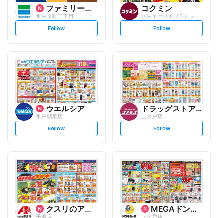
ファミリーマート
コクミン
水戸金町二丁目
水戸エクセルプラムストリート店
s
s
Follow
Follow
e
e
t
t
f
f
o
o
l
l
l
l
o
o
w
w
ウエルシア
ドラッグストアコスモス
水戸城東店
上水戸店
s
s
Follow
Follow
e
e
t
t
f
f
o
o
l
l
l
l
o
o
w
w
クスリのアオキ
MEGAドン・キホーテ
千波店
上水戸店