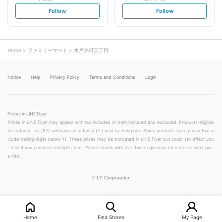
s
s
Follow
Follow
e
e
t
t
f
f
o
o
l
l
l
l
o
o
Home
ファミリーマート
水戸大町三丁目
w
w
Notice
Help
Privacy Policy
Terms and Conditions
Login
Prices in LINE Flyer
Prices in LINE Flyer may appear with tax included or both included and excluded. Products eligible
for reduced tax (8%) will have an asterisk (＊) next to their price. Some products have prices that in
clude trailing digits below ¥1. These prices may be truncated in LINE Flyer but could still affect you
r total if you purchase multiple items. Please check with the store in question for more detailed pric
e info.
©
LY Corporation
Home
Find Stores
My Page