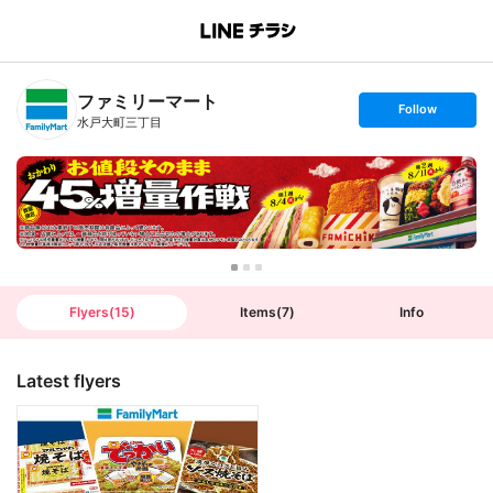
B
r
a
n
ファミリーマート
c
s
Follow
h
e
水戸大町三丁目
T
t
o
f
p
o
l
l
o
w
Flyers
(
15
)
Items
(
7
)
Info
Latest flyers