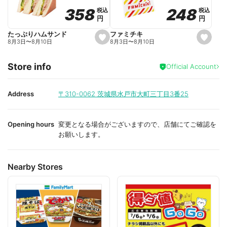
o
o
248
248
358
358
税込
税込
税込
税込
r
r
円
円
円
円
i
i
t
t
e
e
ファミチキ
たっぷりハムサンド
s
s
8月3日
〜
8月10日
8月3日
〜
8月10日
e
e
t
t
f
f
Store info
a
a
Official Account
v
v
o
o
r
r
i
i
Address
〒310-0062
茨城県水戸市大町三丁目3番25
t
t
e
e
Opening hours
変更となる場合がございますので、店舗にてご確認を
お願いします。
Nearby Stores