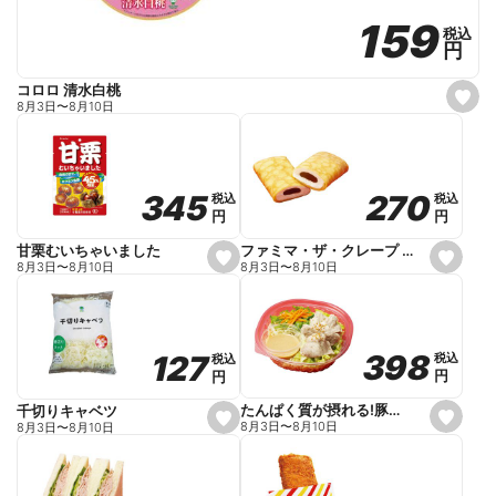
159
159
税込
税込
円
円
コロロ 清水白桃
s
8月3日
〜
8月10日
e
t
f
a
v
o
270
270
345
345
税込
税込
税込
税込
r
円
円
円
円
i
t
e
ファミマ・ザ・クレープ 生チョコ
甘栗むいちゃいました
s
s
8月3日
〜
8月10日
8月3日
〜
8月10日
e
e
t
t
f
f
a
a
v
v
o
o
398
398
127
127
税込
税込
税込
税込
r
r
円
円
円
円
i
i
t
t
e
e
たんぱく質が摂れる!豚しゃぶのパスタサラダ
千切りキャベツ
s
s
8月3日
〜
8月10日
8月3日
〜
8月10日
e
e
t
t
f
f
a
a
v
v