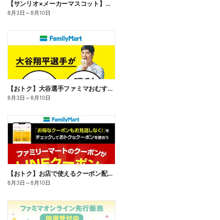
【サンリオ×メーカーマスコット】オリジナルグッズ貰える!
8月3日
～
8月10日
【おトク】大谷選手ファミマおむすび割
8月3日
～
8月10日
【おトク】お店で使えるクーポン配信中
8月3日
～
8月10日