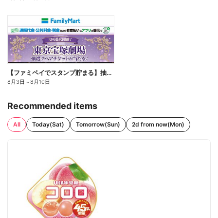
【ファミペイでスタンプ貯まる】抽選でペアチケットが当たる!
8月3日
～
8月10日
Recommended items
All
Today(Sat)
Tomorrow(Sun)
2d from now(Mon)