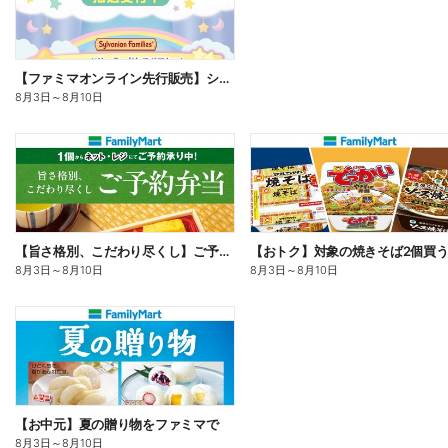
【ファミマオンライン先行販売】シルバニアファミリー
8月3日
～
8月10日
【旨さ格別、こだわり尽くし】ご予約弁当
8月3日
～
8月10日
8月3日
～
8月10日
【お中元】夏の贈り物をファミマで
8月3日
～
8月10日