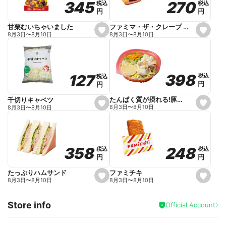
270
270
345
345
税込
税込
税込
税込
r
円
円
円
円
i
t
e
ファミマ・ザ・クレープ 生チョコ
甘栗むいちゃいました
s
s
8月3日
〜
8月10日
8月3日
〜
8月10日
e
e
t
t
f
f
a
a
v
v
o
o
398
398
127
127
税込
税込
税込
税込
r
r
円
円
円
円
i
i
t
t
e
e
たんぱく質が摂れる!豚しゃぶのパスタサラダ
千切りキャベツ
s
s
8月3日
〜
8月10日
8月3日
〜
8月10日
e
e
t
t
f
f
a
a
v
v
o
o
248
248
358
358
税込
税込
税込
税込
r
r
円
円
円
円
i
i
t
t
e
e
ファミチキ
たっぷりハムサンド
s
s
8月3日
〜
8月10日
8月3日
〜
8月10日
e
e
t
t
f
f
Store info
a
a
Official Account
v
v
o
o
r
r