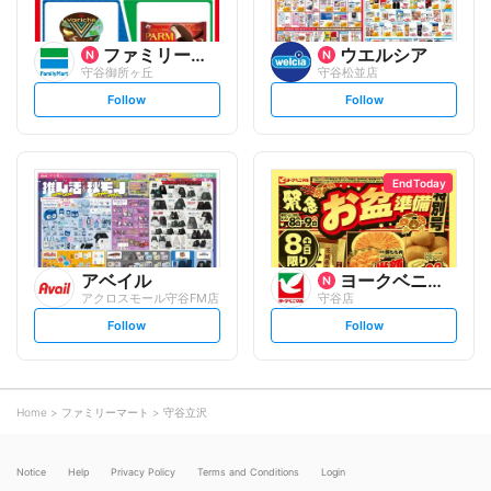
ファミリーマート
ウエルシア
守谷御所ヶ丘
守谷松並店
s
s
Follow
Follow
e
e
t
t
f
f
o
o
l
l
l
l
o
o
End Today
w
w
アベイル
ヨークベニマル
アクロスモール守谷FM店
守谷店
s
s
Follow
Follow
e
e
t
t
f
f
o
o
l
l
l
l
o
o
Home
ファミリーマート
守谷立沢
w
w
Notice
Help
Privacy Policy
Terms and Conditions
Login