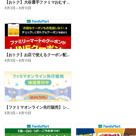
【おトク】大谷選手ファミマおむすび割
8月3日
～
8月10日
【おトク】お店で使えるクーポン配信中
8月3日
～
8月10日
【ファミマオンライン先行販売】シルバニアファミリー
8月3日
～
8月10日