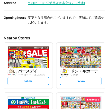
i
i
Address
〒302-0118
茨城県守谷市立沢252番地1
t
t
e
e
Opening hours
変更となる場合がございますので、店舗にてご確認を
お願いします。
Nearby Stores
バースデイ
ドン・キホーテ
アクロスモール守谷店
守谷店
s
s
Follow
Follow
e
e
t
t
f
f
o
o
l
l
l
l
o
o
End Today
w
w