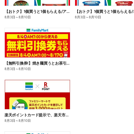
【おトク】1個買うと1個もらえる/アイス
8月3日
～
8月10日
8月3日
～
8月10日
【無料引換券!】焼き麺買うとお茶引換券貰える!
8月3日
～
8月10日
楽天ポイントカード提示で、楽天市場でのお買い物がおトクに!
8月3日
～
8月10日