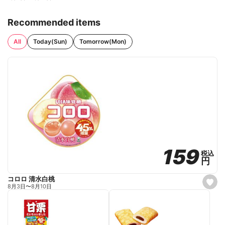
Recommended items
All
Today(Sun)
Tomorrow(Mon)
159
159
税込
税込
円
円
コロロ 清水白桃
s
8月3日
〜
8月10日
e
t
f
a
v
o