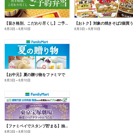
【旨さ格別、こだわり尽くし】ご予約弁当
8月3日
～
8月10日
8月3日
～
8月10日
【お中元】夏の贈り物をファミマで
8月3日
～
8月10日
【ファミペイでスタンプ貯まる】抽選でペアチケットが当たる!
8月3日
～
8月10日