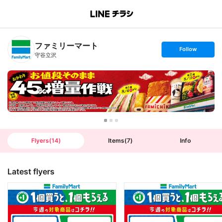
B
r
a
n
ファミリーマート
c
s
Follow
h
e
守谷立沢
T
t
o
f
p
o
l
l
o
w
Flyers
(
14
)
Items
(
7
)
Info
Latest flyers