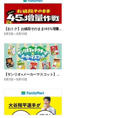
【おトク】お値段そのまま!45%増量作戦!
8月3日
～
8月10日
【サンリオ×メーカーマスコット】オリジナルグッズ貰える!
8月3日
～
8月10日