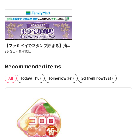
【ファミペイでスタンプ貯まる】抽選でペアチケットが当たる!
8月3日
～
8月10日
Recommended items
All
Today(Thu)
Tomorrow(Fri)
2d from now(Sat)