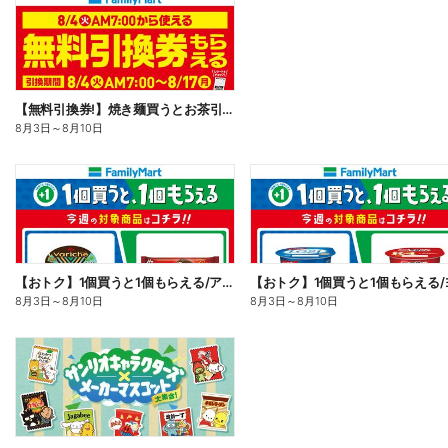
【無料引換券!】焼き麺買うとお茶引換券貰える!
8月3日
～
8月10日
【おトク】1個買うと1個もらえる/アイス
8月3日
～
8月10日
8月3日
～
8月10日