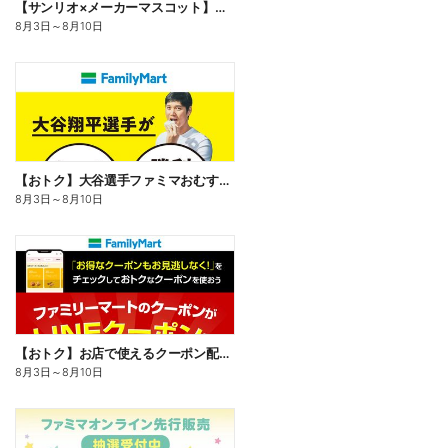
【サンリオ×メーカーマスコット】オリジナルグッズ貰える!
8月3日
～
8月10日
【おトク】大谷選手ファミマおむすび割
8月3日
～
8月10日
【おトク】お店で使えるクーポン配信中
8月3日
～
8月10日