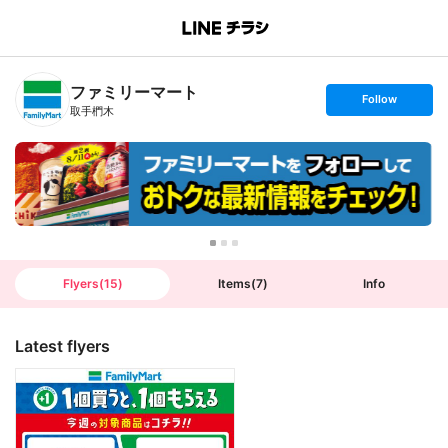
B
r
a
n
ファミリーマート
c
s
Follow
h
e
取手椚木
T
t
o
f
p
o
l
l
o
w
Flyers
(
15
)
Items
(
7
)
Info
Latest flyers