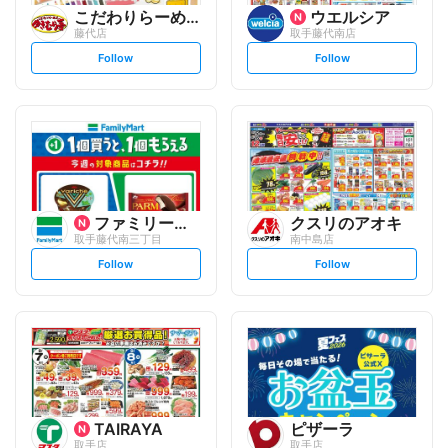
こだわりらーめん ゆきむら亭
ウエルシア
藤代店
取手藤代南店
s
s
Follow
Follow
e
e
t
t
f
f
o
o
l
l
l
l
o
o
w
w
ファミリーマート
クスリのアオキ
取手藤代南三丁目
南中島店
s
s
Follow
Follow
e
e
t
t
f
f
o
o
l
l
l
l
o
o
w
w
TAIRAYA
ピザーラ
取手店
取手店