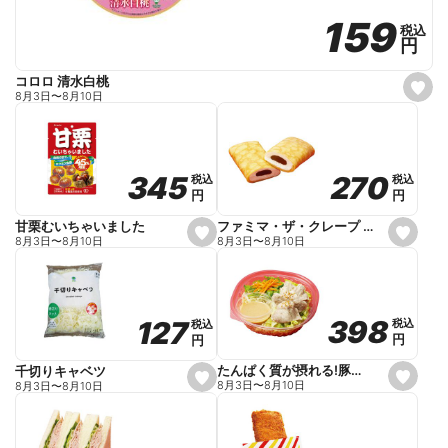
159
159
税込
税込
円
円
コロロ 清水白桃
s
8月3日
〜
8月10日
e
t
f
a
v
o
270
270
345
345
税込
税込
税込
税込
r
円
円
円
円
i
t
e
ファミマ・ザ・クレープ 生チョコ
甘栗むいちゃいました
s
s
8月3日
〜
8月10日
8月3日
〜
8月10日
e
e
t
t
f
f
a
a
v
v
o
o
398
398
127
127
税込
税込
税込
税込
r
r
円
円
円
円
i
i
t
t
e
e
たんぱく質が摂れる!豚しゃぶのパスタサラダ
千切りキャベツ
s
s
8月3日
〜
8月10日
8月3日
〜
8月10日
e
e
t
t
f
f
a
a
v
v