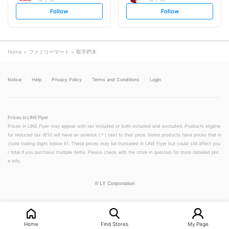
s
s
Follow
Follow
e
e
t
t
f
f
o
o
l
l
l
l
o
o
Home
ファミリーマート
取手椚木
w
w
Notice
Help
Privacy Policy
Terms and Conditions
Login
Prices in LINE Flyer
Prices in LINE Flyer may appear with tax included or both included and excluded. Products eligible
for reduced tax (8%) will have an asterisk (＊) next to their price. Some products have prices that in
clude trailing digits below ¥1. These prices may be truncated in LINE Flyer but could still affect you
r total if you purchase multiple items. Please check with the store in question for more detailed pric
e info.
©
LY Corporation
Home
Find Stores
My Page