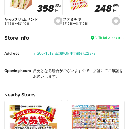
o
o
248
248
358
358
税込
税込
税込
税込
r
r
円
円
円
円
i
i
t
t
e
e
ファミチキ
たっぷりハムサンド
s
s
8月3日
〜
8月10日
8月3日
〜
8月10日
e
e
t
t
f
f
Store info
a
a
Official Account
v
v
o
o
r
r
i
i
Address
〒300-1512
茨城県取手市藤代229-2
t
t
e
e
Opening hours
変更となる場合がございますので、店舗にてご確認を
お願いします。
Nearby Stores