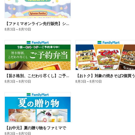
【ファミマオンライン先行販売】シルバニアファミリー
8月3日
～
8月10日
【旨さ格別、こだわり尽くし】ご予約弁当
8月3日
～
8月10日
8月3日
～
8月10日
【お中元】夏の贈り物をファミマで
8月3日
～
8月10日