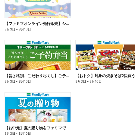
【ファミマオンライン先行販売】シルバニアファミリー
8月3日
～
8月10日
【旨さ格別、こだわり尽くし】ご予約弁当
8月3日
～
8月10日
8月3日
～
8月10日
【お中元】夏の贈り物をファミマで
8月3日
～
8月10日