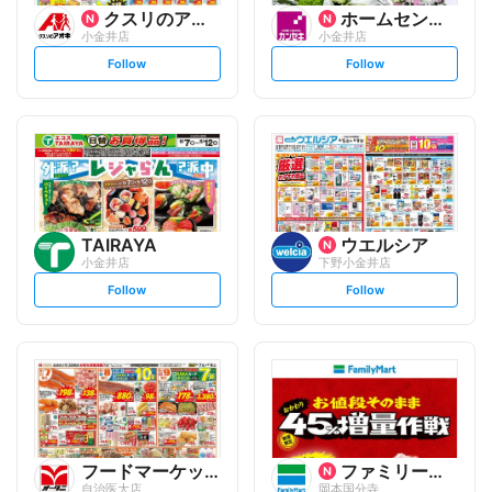
クスリのアオキ
ホームセンターカンセキ
小金井店
小金井店
s
s
Follow
Follow
e
e
t
t
f
f
o
o
l
l
l
l
o
o
w
w
TAIRAYA
ウエルシア
小金井店
下野小金井店
s
s
Follow
Follow
e
e
t
t
f
f
o
o
l
l
l
l
o
o
w
w
フードマーケットオータニ
ファミリーマート
自治医大店
岡本国分寺