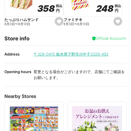
o
o
248
248
358
358
税込
税込
税込
税込
r
r
円
円
円
円
i
i
t
t
e
e
ファミチキ
たっぷりハムサンド
s
s
8月3日
〜
8月10日
8月3日
〜
8月10日
e
e
t
t
f
f
Store info
a
a
Official Account
v
v
o
o
r
r
i
i
Address
〒329-0415
栃木県下野市川中子3329-492
t
t
e
e
Opening hours
変更となる場合がございますので、店舗にてご確認を
お願いします。
Nearby Stores