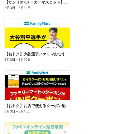
【サンリオ×メーカーマスコット】オリジナルグッズ貰える!
8月3日
～
8月10日
【おトク】大谷選手ファミマおむすび割
8月3日
～
8月10日
【おトク】お店で使えるクーポン配信中
8月3日
～
8月10日