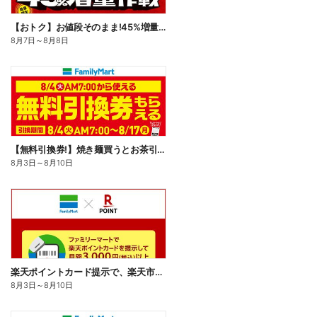
【おトク】お値段そのまま!45%増量作戦!
8月7日
～
8月8日
【無料引換券!】焼き麺買うとお茶引換券貰える!
8月3日
～
8月10日
楽天ポイントカード提示で、楽天市場でのお買い物がおトクに!
8月3日
～
8月10日