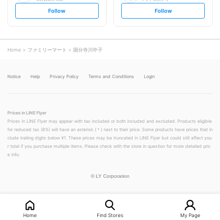
s
s
Follow
Follow
e
e
t
t
f
f
o
o
l
l
l
l
o
o
Home
ファミリーマート
国分寺川中子
w
w
Notice
Help
Privacy Policy
Terms and Conditions
Login
Prices in LINE Flyer
Prices in LINE Flyer may appear with tax included or both included and excluded. Products eligible
for reduced tax (8%) will have an asterisk (＊) next to their price. Some products have prices that in
clude trailing digits below ¥1. These prices may be truncated in LINE Flyer but could still affect you
r total if you purchase multiple items. Please check with the store in question for more detailed pric
e info.
©
LY Corporation
Home
Find Stores
My Page