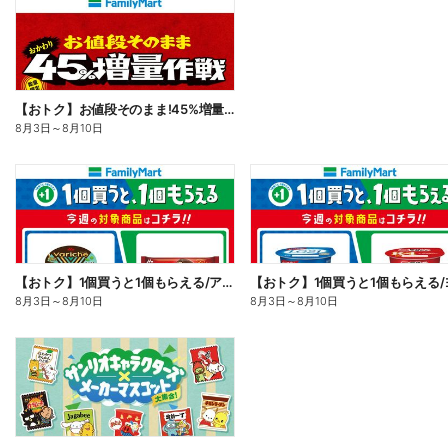
【おトク】お値段そのまま!45%増量作戦!
8月3日
～
8月10日
【おトク】1個買うと1個もらえる/アイス
8月3日
～
8月10日
8月3日
～
8月10日