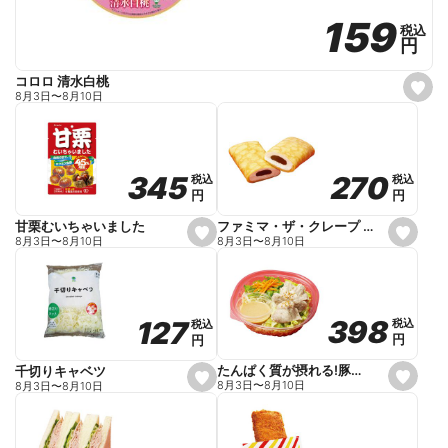
159
159
税込
税込
円
円
コロロ 清水白桃
s
8月3日
〜
8月10日
e
t
f
a
v
o
270
270
345
345
税込
税込
税込
税込
r
円
円
円
円
i
t
e
ファミマ・ザ・クレープ 生チョコ
甘栗むいちゃいました
s
s
8月3日
〜
8月10日
8月3日
〜
8月10日
e
e
t
t
f
f
a
a
v
v
o
o
398
398
127
127
税込
税込
税込
税込
r
r
円
円
円
円
i
i
t
t
e
e
たんぱく質が摂れる!豚しゃぶのパスタサラダ
千切りキャベツ
s
s
8月3日
〜
8月10日
8月3日
〜
8月10日
e
e
t
t
f
f
a
a
v
v