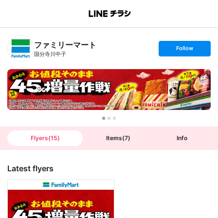
B
r
a
n
ファミリーマート
c
s
Follow
h
e
国分寺川中子
T
t
o
f
p
o
l
l
o
w
Flyers
(
15
)
Items
(
7
)
Info
Latest flyers