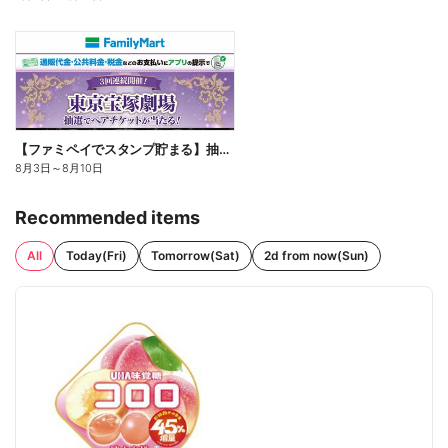
【ファミペイでスタンプ貯まる】抽選でペアチケットが当たる!
8月3日
～
8月10日
Recommended items
All
Today(Fri)
Tomorrow(Sat)
2d from now(Sun)