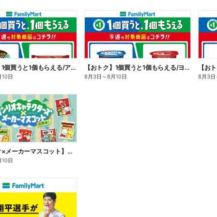
【おトク】1個買うと1個もらえる/アイス
【おトク】1個買うと1個もらえる/ヨーグルト
【おト
月10日
8月3日
～
8月10日
8月3日
【サンリオ×メーカーマスコット】オリジナルグッズ貰える!
月10日