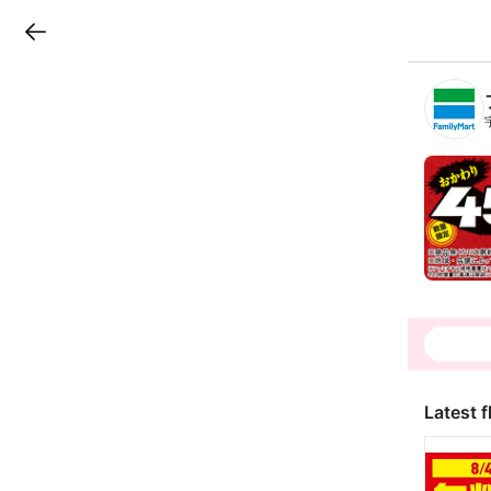
LINEチラシ
B
r
a
n
c
h
T
o
p
Latest f