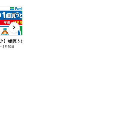
t
x
e
n
ク】1個買うと1個もらえる/麦茶
～
8月10日