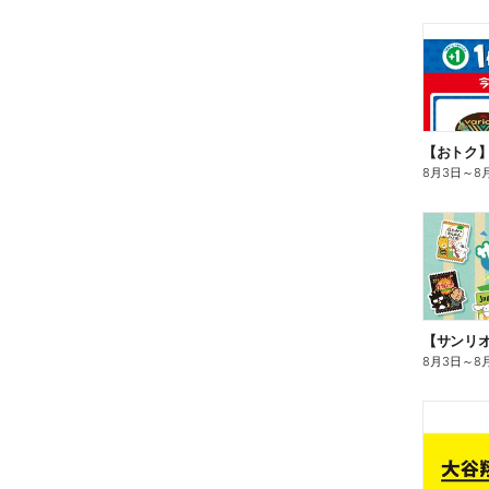
8月3日
～
8
8月3日
～
8