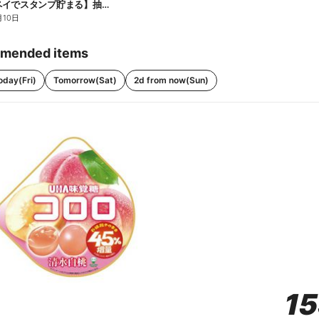
【ファミペイでスタンプ貯まる】抽選でペアチケットが当たる!
月10日
mended items
oday(Fri)
Tomorrow(Sat)
2d from now(Sun)
1
1