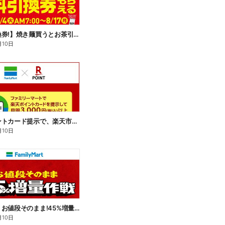
【無料引換券!】焼き麺買うとお茶引換券貰える!
月10日
楽天ポイントカード提示で、楽天市場でのお買い物がおトクに!
月10日
【おトク】お値段そのまま!45%増量作戦!
月10日