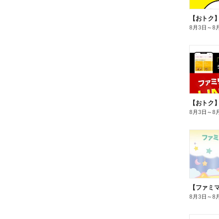
8月3日
～
8
8月3日
～
8
8月3日
～
8