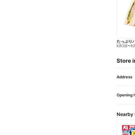
たっぷり
8月3日
〜
8
Store i
Address
Opening 
Nearby 