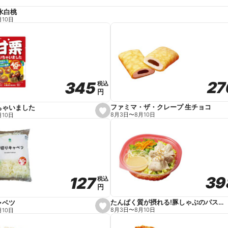
水白桃
月10日
27
27
345
345
税込
税込
円
円
ファミマ・ザ・クレープ 生チョコ
ちゃいました
s
8月3日
〜
8月10日
月10日
e
t
f
a
v
o
r
i
t
39
39
127
127
e
税込
税込
円
円
たんぱく質が摂れる!豚しゃぶのパスタサラダ
ャベツ
s
8月3日
〜
8月10日
月10日
e
t
f