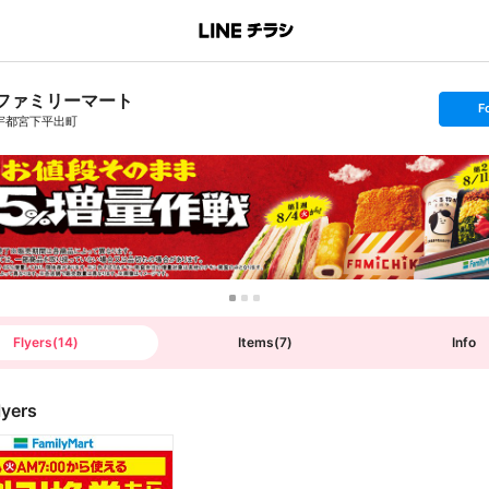
ファミリーマート
s
F
e
宇都宮下平出町
t
f
o
l
l
o
w
Flyers
(
14
)
Items
(
7
)
Info
lyers