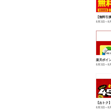
8月3日
～
8
8月3日
～
8
8月3日
～
8