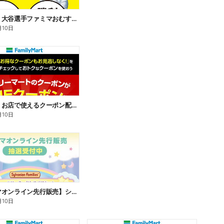
【おトク】大谷選手ファミマおむすび割
月10日
【おトク】お店で使えるクーポン配信中
月10日
【ファミマオンライン先行販売】シルバニアファミリー
月10日