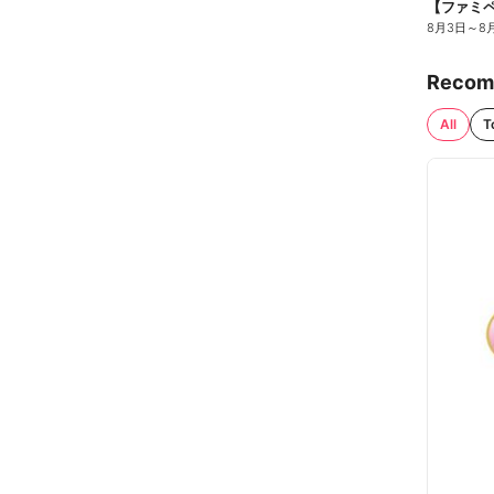
8月3日
～
8
Recom
All
T