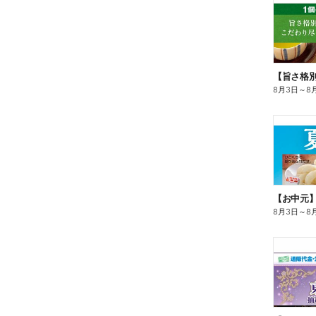
8月3日
～
8
【お中元
8月3日
～
8