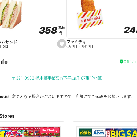
a
v
o
r
i
t
24
24
358
358
e
税込
税込
円
円
ファミチキ
ハムサンド
s
8月3日
〜
8月10日
月10日
e
t
f
nfo
a
Officia
v
o
r
i
〒321-0903
栃木県宇都宮市下平出町187番1他4筆
t
e
hours
変更となる場合がございますので、店舗にてご確認をお願いします。
Stores
End Today