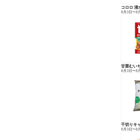
コロロ 清
8月3日
〜
8
甘栗むい
8月3日
〜
8
千切りキ
8月3日
〜
8