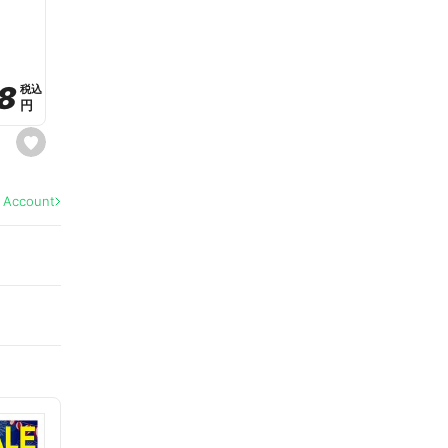
a
v
o
r
i
t
8
8
e
税込
税込
円
円
s
e
t
f
a
l Account
v
o
r
i
t
e