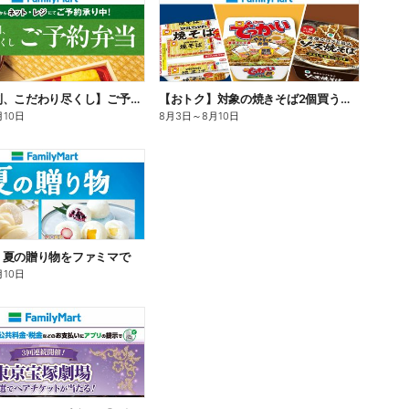
【旨さ格別、こだわり尽くし】ご予約弁当
【おトク】対象の焼きそば2個買うと100円引き!
月10日
8月3日
～
8月10日
】夏の贈り物をファミマで
月10日