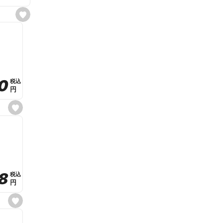
s
e
t
f
a
v
o
r
i
t
0
0
税込
税込
e
円
円
s
e
t
f
a
v
o
r
i
t
8
8
e
税込
税込
円
円
s
e
t
f