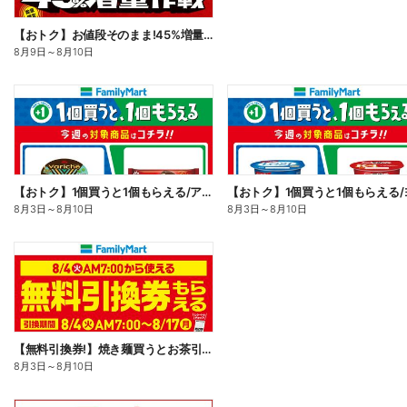
【おトク】お値段そのまま!45%増量作戦!
8月9日
～
8月10日
【おトク】1個買うと1個もらえる/アイス
8月3日
～
8月10日
8月3日
～
8月10日
【無料引換券!】焼き麺買うとお茶引換券貰える!
8月3日
～
8月10日