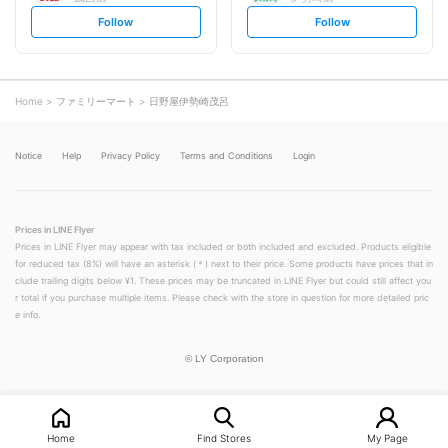
s
s
Follow
Follow
e
e
t
t
f
f
o
o
l
l
l
l
o
o
Home
ファミリーマート
日野屋伊勢崎茂呂
w
w
Notice
Help
Privacy Policy
Terms and Conditions
Login
Prices in LINE Flyer
Prices in LINE Flyer may appear with tax included or both included and excluded. Products eligible
for reduced tax (8%) will have an asterisk (＊) next to their price. Some products have prices that in
clude trailing digits below ¥1. These prices may be truncated in LINE Flyer but could still affect you
r total if you purchase multiple items. Please check with the store in question for more detailed pric
e info.
©
LY Corporation
Home
Find Stores
My Page