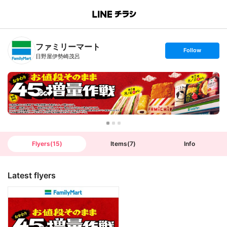
B
r
a
n
ファミリーマート
c
s
Follow
h
e
日野屋伊勢崎茂呂
T
t
o
f
p
o
l
l
o
w
Flyers
(
15
)
Items
(
7
)
Info
Latest flyers