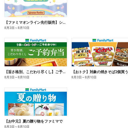
【ファミマオンライン先行販売】シルバニアファミリー
8月3日
～
8月10日
【旨さ格別、こだわり尽くし】ご予約弁当
8月3日
～
8月10日
8月3日
～
8月10日
【お中元】夏の贈り物をファミマで
8月3日
～
8月10日