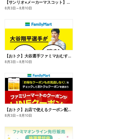
【サンリオ×メーカーマスコット】オリジナルグッズ貰える!
8月3日
～
8月10日
【おトク】大谷選手ファミマおむすび割
8月3日
～
8月10日
【おトク】お店で使えるクーポン配信中
8月3日
～
8月10日