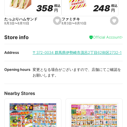
o
o
248
248
358
358
税込
税込
税込
税込
r
r
円
円
円
円
i
i
t
t
e
e
ファミチキ
たっぷりハムサンド
s
s
8月3日
〜
8月10日
8月3日
〜
8月10日
e
e
t
t
f
f
Store info
a
a
Official Account
v
v
o
o
r
r
i
i
Address
〒372-0034
群馬県伊勢崎市茂呂2丁目62街区2732-1
t
t
e
e
Opening hours
変更となる場合がございますので、店舗にてご確認を
お願いします。
Nearby Stores