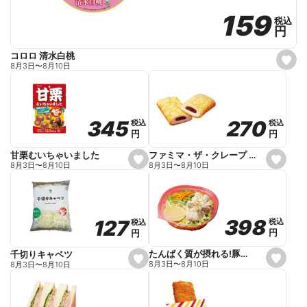
159
159
税込
税込
円
円
コロロ 清水白桃
s
8月3日
〜
8月10日
e
t
f
a
v
o
270
270
345
345
税込
税込
税込
税込
r
円
円
円
円
i
t
e
ファミマ・ザ・クレープ 生チョコ
甘栗むいちゃいました
s
s
8月3日
〜
8月10日
8月3日
〜
8月10日
e
e
t
t
f
f
a
a
v
v
o
o
398
398
127
127
税込
税込
税込
税込
r
r
円
円
円
円
i
i
t
t
e
e
たんぱく質が摂れる!豚しゃぶのパスタサラダ
千切りキャベツ
s
s
8月3日
〜
8月10日
8月3日
〜
8月10日
e
e
t
t
f
f
a
a
v
v