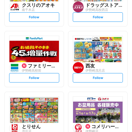
クスリのアオキ
ドラッグストアコスモス
南千木店
伊勢崎高校西店
s
s
Follow
Follow
e
e
t
t
f
f
o
o
l
l
l
l
o
o
w
w
ファミリーマート
西友
伊勢崎高校前
伊勢崎茂呂店
s
s
Follow
Follow
e
e
t
t
f
f
o
o
l
l
l
l
o
o
w
w
とりせん
コメリハード&グリーン
茂呂店
伊勢崎店