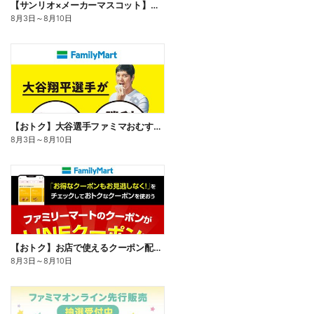
【サンリオ×メーカーマスコット】オリジナルグッズ貰える!
8月3日
～
8月10日
【おトク】大谷選手ファミマおむすび割
8月3日
～
8月10日
【おトク】お店で使えるクーポン配信中
8月3日
～
8月10日