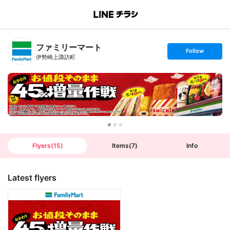
B
r
a
n
ファミリーマート
c
s
Follow
h
e
伊勢崎上諏訪町
T
t
o
f
p
o
l
l
o
w
Flyers
(
15
)
Items
(
7
)
Info
Latest flyers