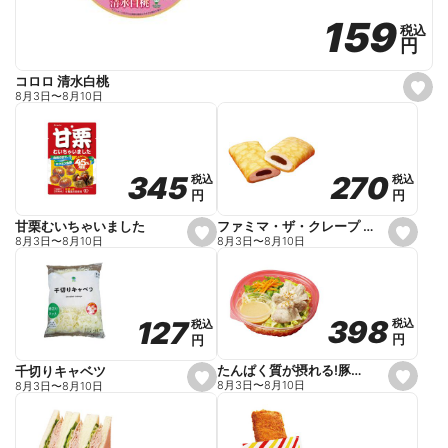
159
159
税込
税込
円
円
コロロ 清水白桃
s
8月3日
〜
8月10日
e
t
f
a
v
o
270
270
345
345
税込
税込
税込
税込
r
円
円
円
円
i
t
e
ファミマ・ザ・クレープ 生チョコ
甘栗むいちゃいました
s
s
8月3日
〜
8月10日
8月3日
〜
8月10日
e
e
t
t
f
f
a
a
v
v
o
o
398
398
127
127
税込
税込
税込
税込
r
r
円
円
円
円
i
i
t
t
e
e
たんぱく質が摂れる!豚しゃぶのパスタサラダ
千切りキャベツ
s
s
8月3日
〜
8月10日
8月3日
〜
8月10日
e
e
t
t
f
f
a
a
v
v