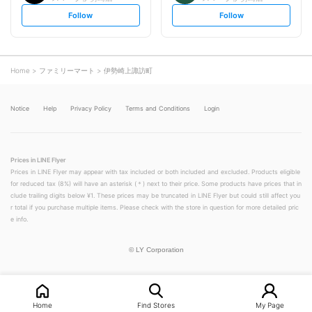
s
s
Follow
Follow
e
e
t
t
f
f
o
o
l
l
l
l
o
o
Home
ファミリーマート
伊勢崎上諏訪町
w
w
Notice
Help
Privacy Policy
Terms and Conditions
Login
Prices in LINE Flyer
Prices in LINE Flyer may appear with tax included or both included and excluded. Products eligible
for reduced tax (8%) will have an asterisk (＊) next to their price. Some products have prices that in
clude trailing digits below ¥1. These prices may be truncated in LINE Flyer but could still affect you
r total if you purchase multiple items. Please check with the store in question for more detailed pric
e info.
©
LY Corporation
Home
Find Stores
My Page