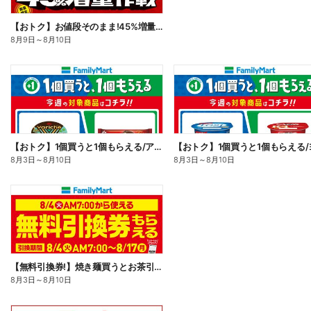
【おトク】お値段そのまま!45%増量作戦!
8月9日
～
8月10日
【おトク】1個買うと1個もらえる/アイス
8月3日
～
8月10日
8月3日
～
8月10日
【無料引換券!】焼き麺買うとお茶引換券貰える!
8月3日
～
8月10日