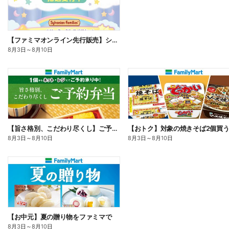
【ファミマオンライン先行販売】シルバニアファミリー
8月3日
～
8月10日
【旨さ格別、こだわり尽くし】ご予約弁当
8月3日
～
8月10日
8月3日
～
8月10日
【お中元】夏の贈り物をファミマで
8月3日
～
8月10日