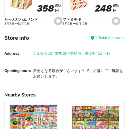
o
o
248
248
358
358
税込
税込
税込
税込
r
r
円
円
円
円
i
i
t
t
e
e
ファミチキ
たっぷりハムサンド
s
s
8月3日
〜
8月10日
8月3日
〜
8月10日
e
e
t
t
f
f
Store info
a
a
Official Account
v
v
o
o
r
r
i
i
Address
〒372-0021
群馬県伊勢崎市上諏訪町1524-13
t
t
e
e
Opening hours
変更となる場合がございますので、店舗にてご確認を
お願いします。
Nearby Stores