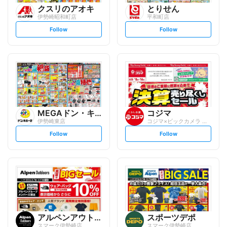
クスリのアオキ
とりせん
伊勢崎昭和町店
平和町店
s
s
Follow
Follow
e
e
t
t
f
f
o
o
l
l
l
l
o
o
w
w
MEGAドン・キホーテUNY
コジマ
伊勢崎東店
コジマ×ビックカメラ スマーク伊勢崎店
s
s
Follow
Follow
e
e
t
t
f
f
o
o
l
l
l
l
o
o
w
w
アルペンアウトドアーズエッセ...
スポーツデポ
スマーク伊勢崎店
スマーク伊勢崎店