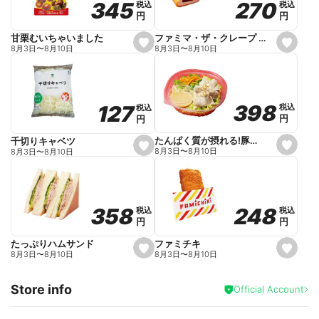
270
270
345
345
税込
税込
税込
税込
r
円
円
円
円
i
t
e
ファミマ・ザ・クレープ 生チョコ
甘栗むいちゃいました
s
s
8月3日
〜
8月10日
8月3日
〜
8月10日
e
e
t
t
f
f
a
a
v
v
o
o
398
398
127
127
税込
税込
税込
税込
r
r
円
円
円
円
i
i
t
t
e
e
たんぱく質が摂れる!豚しゃぶのパスタサラダ
千切りキャベツ
s
s
8月3日
〜
8月10日
8月3日
〜
8月10日
e
e
t
t
f
f
a
a
v
v
o
o
248
248
358
358
税込
税込
税込
税込
r
r
円
円
円
円
i
i
t
t
e
e
ファミチキ
たっぷりハムサンド
s
s
8月3日
〜
8月10日
8月3日
〜
8月10日
e
e
t
t
f
f
Store info
a
a
Official Account
v
v
o
o
r
r