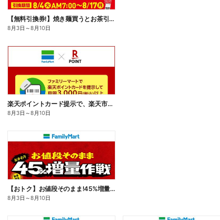
【無料引換券!】焼き麺買うとお茶引換券貰える!
8月3日
～
8月10日
楽天ポイントカード提示で、楽天市場でのお買い物がおトクに!
8月3日
～
8月10日
【おトク】お値段そのまま!45%増量作戦!
8月3日
～
8月10日