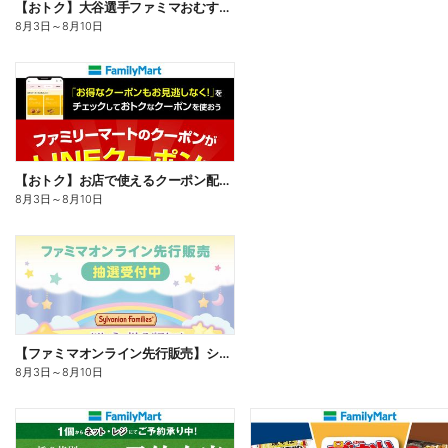
【おトク】大谷選手ファミマおむすび割
8月3日
～
8月10日
【おトク】お店で使えるクーポン配信中
8月3日
～
8月10日
【ファミマオンライン先行販売】シルバニアファミリー
8月3日
～
8月10日