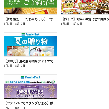
【旨さ格別、こだわり尽くし】ご予約弁当
8月3日
～
8月10日
8月3日
～
8月10日
【お中元】夏の贈り物をファミマで
8月3日
～
8月10日
【ファミペイでスタンプ貯まる】抽選でペアチケットが当たる!
8月3日
～
8月10日