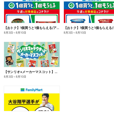
【おトク】1個買うと1個もらえる/アイス
8月3日
～
8月10日
8月3日
～
8月10日
【サンリオ×メーカーマスコット】オリジナルグッズ貰える!
8月3日
～
8月10日