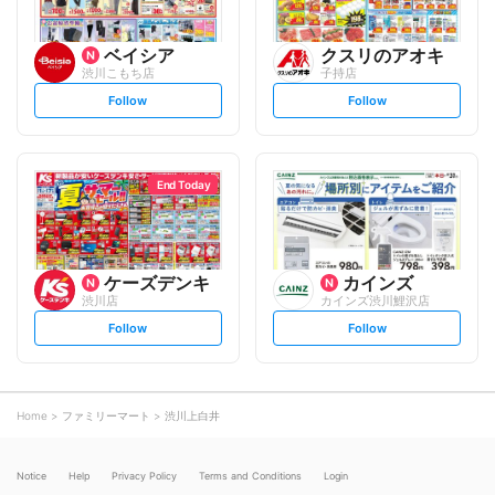
ベイシア
クスリのアオキ
渋川こもち店
子持店
s
s
Follow
Follow
e
e
t
t
f
f
o
o
l
l
l
l
o
o
End Today
w
w
ケーズデンキ
カインズ
渋川店
カインズ渋川鯉沢店
s
s
Follow
Follow
e
e
t
t
f
f
o
o
l
l
l
l
o
o
Home
ファミリーマート
渋川上白井
w
w
Notice
Help
Privacy Policy
Terms and Conditions
Login