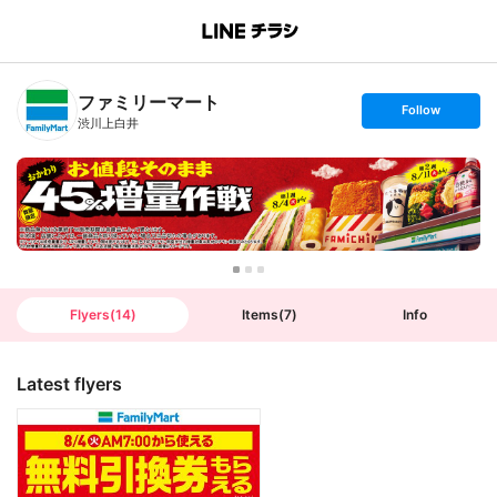
B
r
a
n
ファミリーマート
c
s
Follow
h
e
渋川上白井
T
t
o
f
p
o
l
l
o
w
Flyers
(
14
)
Items
(
7
)
Info
Latest flyers