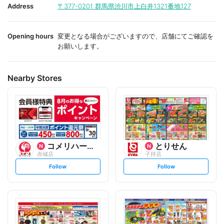
i
i
Address
〒377-0201
群馬県渋川市上白井1321番地127
t
t
e
e
Opening hours
変更となる場合がございますので、店舗にてご確認を
お願いします。
Nearby Stores
コメリハード&グリーン
とりせん
赤城店
子持店
s
s
Follow
Follow
e
e
t
t
f
f
o
o
l
l
l
l
o
o
w
w