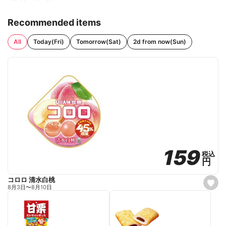
Recommended items
All
Today(Fri)
Tomorrow(Sat)
2d from now(Sun)
159
159
税込
税込
円
円
コロロ 清水白桃
s
8月3日
〜
8月10日
e
t
f
a
v
o